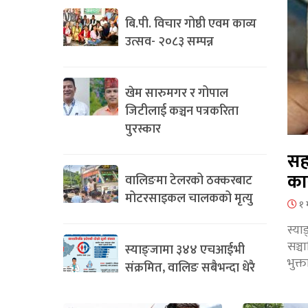
बि.पी. विचार गोष्ठी एवम काव्य
उत्सव- २०८३ सम्पन्न
खेम सारुमगर र गोपाल
जिटीलाई कञ्चन पत्रकरिता
पुरस्कार
सह
का
वालिङमा टेलरको ठक्करबाट
मोटरसाइकल चालकको मृत्यु
१ 
स्या
सञ्
स्याङ्जामा ३४४ एचआईभी
भुक्
संक्रमित, वालिङ सबैभन्दा धेरै