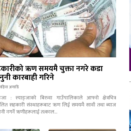
कारीको ऋण समयमै चुक्ता नगरे कडा
नुनी कारबाही गरिने
महिना अगाडि
ङ्जा : स्याङ्जाको बिरुवा गाउँपालिकाले आफ्नो क्षेत्रभित्र
चालित सहकारी संस्थाहरूबाट ऋण लिई समयमै सावाँ तथा ब्याज
तानी नगर्ने ऋणीहरूलाई तत्काल…