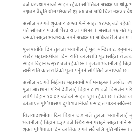
बजे घटस्थापनाको साइत रहेको समितिका अध्यक्ष प्रा श्रीक
नक्षत्र र वैधृति योग परेकाले ११:४६ बजे अघि चित्रा नक्षत्र र व
असोज २२ गते शुक्रबार झण्डा फेर्ने साइत ११:५६ बजे रहेको 
गते सोमबार पचली भैरव यात्रा गरिन्छ । असोज २६ गते म
यसको साइत आवश्यक नपर्ने अध्यक्ष प्रा अधिकारीले बताए ।
फूलपातीकै दिन तुलजा भवानीलाई मूल मन्दिरबाट हनुमानढ
राखेर महाअष्टमीका दिन राति कालरात्रि पूजासहित राज्य
साइत बिहान ७स्११ बजे रहेको छ । तुलजा भवानीलाई बिहान
त्यसै राति कालरात्रिको पूजा गर्नुपर्ने समितिले जनाएको छ ।
असोज २८ गते बिहीबार महानवमी पर्व मनाइन्छ । असोज २९ 
पूजा आराधना गरिने देवीलाई बिहान ८:१९ बजे विसर्जन 
लागि बिहान १०:०२ बजेको साइत शुभ रहेको छ । टीका लगाउ
कोजाग्रत पूर्णिमासम्म दुर्गा भवानीको प्रसाद लगाउन सकिन्छ
विजयादशमीका दिन बिहान ७:१ बजे तुलजा भवानीलाई मूल 
भवानीलाई बिहान ८:३२ बजे स्थिरासन गराइने साइत पनि सम
शुक्ल पूर्णिमाका दिन कात्तिक २ गते सबै बलि पूर्ति गरिन्छ । 