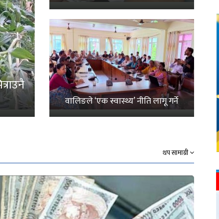
्राउनै
वालिङले ‘एक स्वास्थ्य’ नीति लागू गर्ने
थप सामाग्री