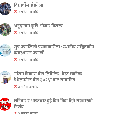
विद्यार्थीलाई झोला
२ महिना अगाडि
अनुदानमा कृषि औजार वितरण
er
are
२ महिना अगाडि
सुत्र प्रणालिको प्रभावकारीता : स्थानीय सञ्चितकोष
व्यवस्थापन प्रणाली
२ महिना अगाडि
गरिमा विकास बैंक लिमिटेड “बेस्ट म्यानेज्ड
डेभेलपमेन्ट बैंक २०२६” बाट सम्मानित
३ महिना अगाडि
शनिबार र आइतबार दुई दिन बिदा दिने सरकारको
निर्णय
४ महिना अगाडि