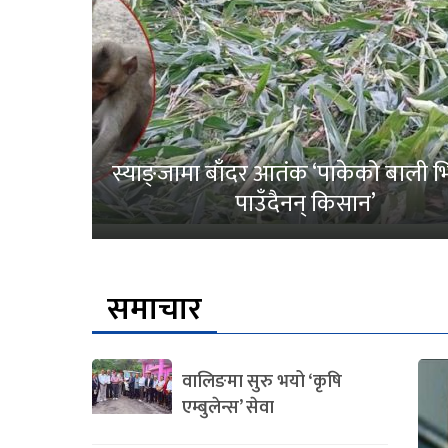
स्याङ्जामा बाँदर आतंक ‘पाकेको बाली भित
पाउँदैनन् किसान’
समाचार
वालिङमा सुरु भयो ‘कृषि
एम्बुलेन्स’ सेवा