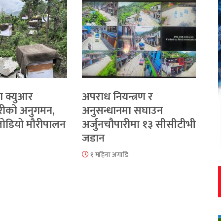
ा क्युआर
अपराध नियन्त्रण र
रीको अनुगमन,
अनुसन्धानमा सघाउन
 जोडियो मौरीपालन
अर्जुनचौपारीमा १३ सीसीटीभी
जडान
१ महिना अगाडि