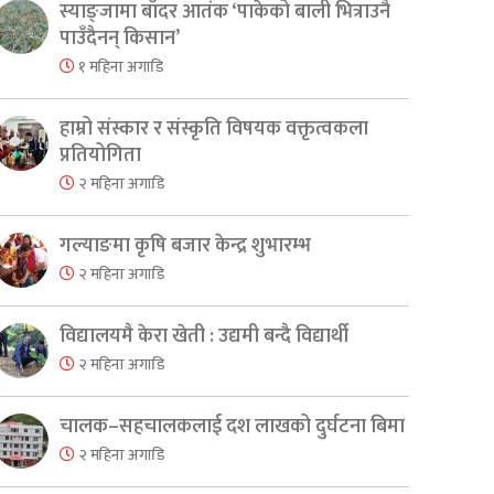
स्याङ्जामा बाँदर आतंक ‘पाकेको बाली भित्राउनै
पाउँदैनन् किसान’
१ महिना अगाडि
हाम्रो संस्कार र संस्कृति विषयक वक्तृत्वकला
प्रतियोगिता
२ महिना अगाडि
गल्याङमा कृषि बजार केन्द्र शुभारम्भ
२ महिना अगाडि
विद्यालयमै केरा खेती : उद्यमी बन्दै विद्यार्थी
२ महिना अगाडि
चालक–सहचालकलाई दश लाखको दुर्घटना बिमा
२ महिना अगाडि