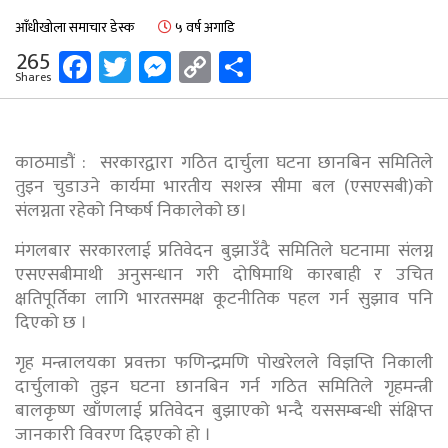
आँधीखोला समाचार डेस्क
५ वर्ष अगाडि
Facebook
Twitter
Messenger
Copy
Share
265
Shares
Link
काठमाडौं : सरकारद्वारा गठित दार्चुला घटना छानबिन समितिले
तुइन चुडाउने कार्यमा भारतीय सशस्त्र सीमा बल (एसएसबी)को
संलग्नता रहेको निष्कर्ष निकालेको छ।
मंगलबार सरकारलाई प्रतिवेदन बुझाउँदै समितिले घटनामा संलग्न
एसएसबीमाथी अनुसन्धान गरी दोषिमाथि कारबाही र उचित
क्षतिपूर्तिका लागि भारतसमक्ष कूटनीतिक पहल गर्न सुझाव पनि
दिएको छ ।
गृह मन्त्रालयका प्रवक्ता फणिन्द्रमणि पोखरेलले विज्ञप्ति निकाली
दार्चुलाको तुइन घटना छानबिन गर्न गठित समितिले गृहमन्त्री
बालकृष्ण खाँणलाई प्रतिवेदन बुझाएको भन्दै यससम्बन्धी संक्षिप्त
जानकारी विवरण दिइएको हो ।