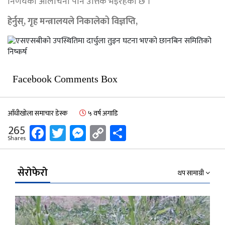
निर्णयको आलोचना पनि उत्तिकै भइरहेको छ ।
हेर्नुस्, गृह मन्त्रालयले निकालेको विज्ञप्ति,
Facebook Comments Box
आँधीखोला समाचार डेस्क
५ वर्ष अगाडि
Facebook
Twitter
Messenger
Copy
Share
265
Shares
Link
सेरोफेरो
थप सामाग्री