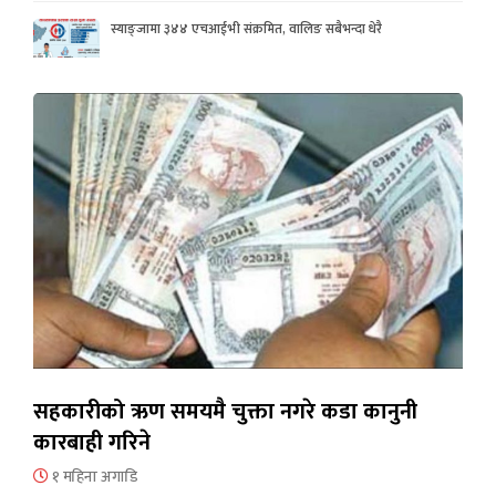
स्याङ्जामा ३४४ एचआईभी संक्रमित, वालिङ सबैभन्दा धेरै
सहकारीको ऋण समयमै चुक्ता नगरे कडा कानुनी
कारबाही गरिने
१ महिना अगाडि