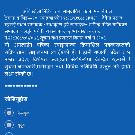
आँधीखोला मिडिया तथा सामुदायिक चेतना मन्च नेपाल
ठेगाना वालिङ—१०, स्याङजा फोन ९८१६१८१६८८
अध्यक्ष: - देवेन्द्र प्रसाद
भट्टराई
प्रधान सम्पादक:- राधाकृष्ण डुम्रे
सम्पादक:- खगिन्द्र पौडेल
ग्राफिक्स
सम्पादक:- अर्जुन पंगेनी
व्यवस्थापक:- शुष्मा वोस्ती
क. र द
नं.२१८३६८/७५/०७६
सूचना तथा प्रसारण बिभाग दर्ता नं १९०६
यो अनलाईन पत्रिका स्याङ्जाका क्रियाशिल पत्रकारहरुको
सक्रियतामा सञ्चालनमा ल्याईएको हो ।
हामी गण्डकी प्रदेश र ५
नम्बर प्रदेश, विशेषत: स्याङ्जा सेरोफेरोमा केन्द्रित रहनेछौ !
सुचना,जानकारी,मनोरञ्जन तथा विविध गतिविधि प्रस्तुत गर्ने हाम्रो
लक्ष्य रहेको छ !
============
जोडिनुहोस
फेसबुक
युटूब