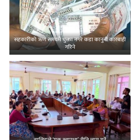
सहकारीको ऋण समयमै चुक्ता नगरे कडा कानुनी कारबाही
गरिने
वालिङले ‘एक स्वास्थ्य’ नीति लागू गर्ने