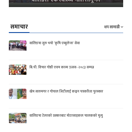
समाचार
थप सामाग्री
वालिङमा सुरु भयो ‘कृषि एम्बुलेन्स’ सेवा
बि.पी. विचार गोष्ठी एवम काव्य उत्सव- २०८३ सम्पन्न
खेम सारुमगर र गोपाल जिटीलाई कञ्चन पत्रकरिता पुरस्कार
वालिङमा टेलरको ठक्करबाट मोटरसाइकल चालकको मृत्यु