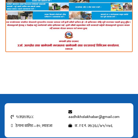
९८१६१८१६८८
aadhikholakhabar@gmail.com
ठेगाना वालिङ—१०, स्याङजा
क. र द नं. २१८३६८/७५/०७६