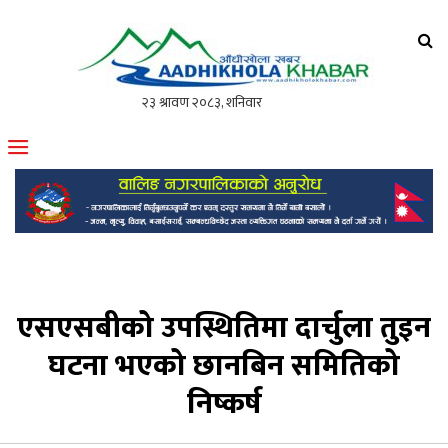
आँधीखोला खवर
मोफसलकै लोकप्रिय अनलाइन पत्रिका
एसएसबीको उपस्थितिमा दार्चुला तुइन
घटना भएको छानबिन समितिको
निष्कर्ष