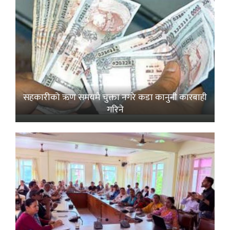
सहकारीको ऋण समयमै चुक्ता नगरे कडा कानुनी कारबाही
गरिने