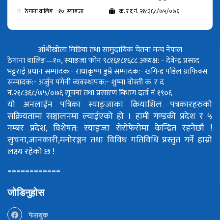
ठेगाना वालिङ—१०, स्याङजा
क. र द नं. २१८३६८/७५/०७६
आँधीखोला मिडिया तथा सामुदायिक चेतना मन्च नेपाल
ठेगाना वालिङ—१०, स्याङजा फोन ९८१६१८१६८८
अध्यक्ष: - देवेन्द्र प्रसाद
भट्टराई
प्रधान सम्पादक:- राधाकृष्ण डुम्रे
सम्पादक:- खगिन्द्र पौडेल
ग्राफिक्स
सम्पादक:- अर्जुन पंगेनी
व्यवस्थापक:- शुष्मा वोस्ती
क. र द
नं.२१८३६८/७५/०७६
सूचना तथा प्रसारण बिभाग दर्ता नं १९०६
यो अनलाईन पत्रिका स्याङ्जाका क्रियाशिल पत्रकारहरुको
सक्रियतामा सञ्चालनमा ल्याईएको हो ।
हामी गण्डकी प्रदेश र ५
नम्बर प्रदेश, विशेषत: स्याङ्जा सेरोफेरोमा केन्द्रित रहनेछौ !
सुचना,जानकारी,मनोरञ्जन तथा विविध गतिविधि प्रस्तुत गर्ने हाम्रो
लक्ष्य रहेको छ !
============
जोडिनुहोस
फेसबुक