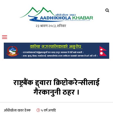
आँधीखोला खवर
मोफसलकै लोकप्रिय अनलाइन पत्रिका
राष्ट्रबैंक द्द्वारा क्रिप्टोकरेन्सीलाई
गैरकानुनी ठहर ।
आँधीखोला खवर डेस्क
५ वर्ष अगाडि