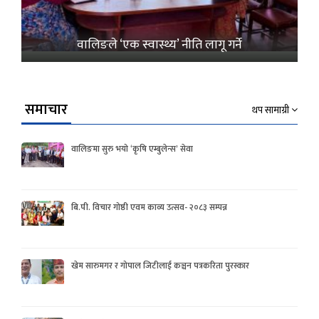
वालिङले ‘एक स्वास्थ्य’ नीति लागू गर्ने
समाचार
थप सामाग्री
वालिङमा सुरु भयो ‘कृषि एम्बुलेन्स’ सेवा
बि.पी. विचार गोष्ठी एवम काव्य उत्सव- २०८३ सम्पन्न
खेम सारुमगर र गोपाल जिटीलाई कञ्चन पत्रकरिता पुरस्कार