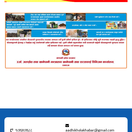
९८१६१८१६८८
aadhikholakhabar@gmail.com