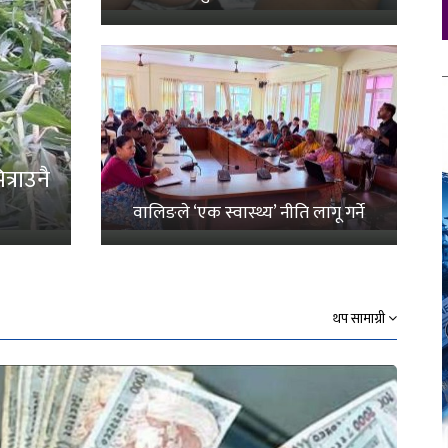
्राउनै
वालिङले ‘एक स्वास्थ्य’ नीति लागू गर्ने
थप सामाग्री