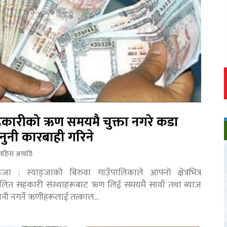
कारीको ऋण समयमै चुक्ता नगरे कडा
नुनी कारबाही गरिने
महिना अगाडि
ङ्जा : स्याङ्जाको बिरुवा गाउँपालिकाले आफ्नो क्षेत्रभित्र
चालित सहकारी संस्थाहरूबाट ऋण लिई समयमै सावाँ तथा ब्याज
तानी नगर्ने ऋणीहरूलाई तत्काल…