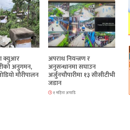
ा क्युआर
अपराध नियन्त्रण र
रीको अनुगमन,
अनुसन्धानमा सघाउन
 जोडियो मौरीपालन
अर्जुनचौपारीमा १३ सीसीटीभी
जडान
१ महिना अगाडि