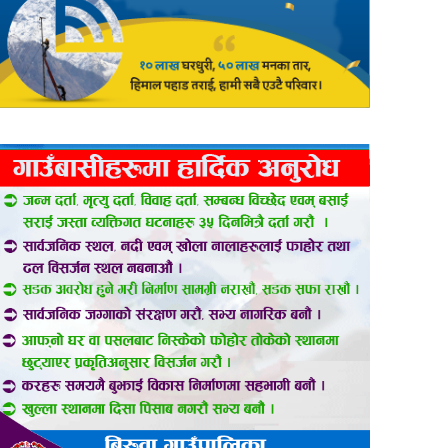
er
are