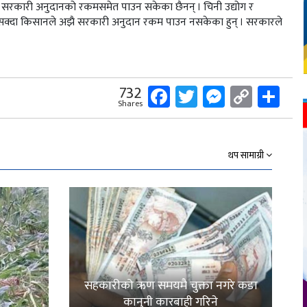
 सरकारी अनुदानको रकमसमेत पाउन सकेका छैनन् । चिनी उद्योग र
तिसक्दा किसानले अझै सरकारी अनुदान रकम पाउन नसकेका हुन् । सरकारले
Facebook
Twitter
Messeng
Copy
Sh
732
Shares
Link
थप सामाग्री
सहकारीको ऋण समयमै चुक्ता नगरे कडा
कानुनी कारबाही गरिने