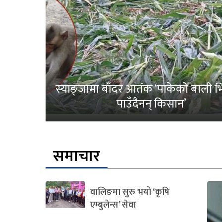
स्याङ्जामा बाँदर आतंक ‘पाकेको बाली भित
पाउँदैनन् किसान’
समाचार
वालिङमा सुरु भयो ‘कृषि
एम्बुलेन्स’ सेवा