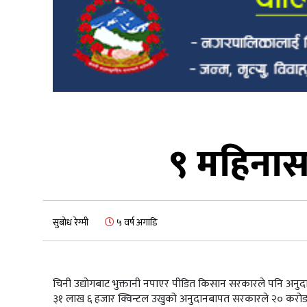
९ महिनास
सुबोध रेग्मी
५ वर्ष अगाडि
चिनी उद्योगबाट भुक्तानी नपाएर पीडित किसान सरकारले पनि अनुदा
३१ लाख ६ हजार क्विन्टल उखुको अनुदानबापत सरकारले २० करोड ०