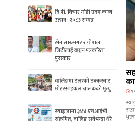
बि.पी. विचार गोष्ठी एवम काव्य
उत्सव- २०८३ सम्पन्न
खेम सारुमगर र गोपाल
जिटीलाई कञ्चन पत्रकरिता
पुरस्कार
सह
का
वालिङमा टेलरको ठक्करबाट
मोटरसाइकल चालकको मृत्यु
१ 
स्या
सञ्
स्याङ्जामा ३४४ एचआईभी
भुक्
संक्रमित, वालिङ सबैभन्दा धेरै