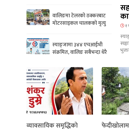
सह
का
वालिङमा टेलरको ठक्करबाट
मोटरसाइकल चालकको मृत्यु
१ 
स्या
सञ्
स्याङ्जामा ३४४ एचआईभी
भुक्
संक्रमित, वालिङ सबैभन्दा धेरै
व्यावसायिक समृद्धिको
फेदीखोलाम