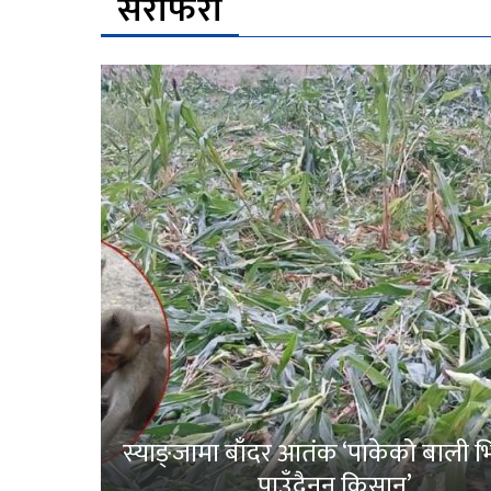
सेरोफेरो
स्याङ्जामा बाँदर आतंक ‘पाकेको बाली भित
पाउँदैनन् किसान’