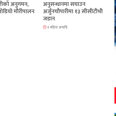
रीको अनुगमन,
अनुसन्धानमा सघाउन
 जोडियो मौरीपालन
अर्जुनचौपारीमा १३ सीसीटीभी
जडान
१ महिना अगाडि