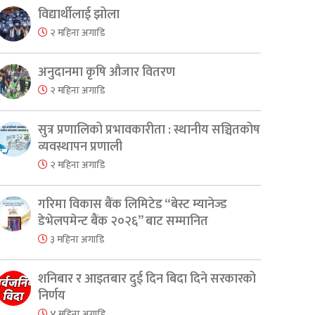
विद्यार्थीलाई झोला
२ महिना अगाडि
अनुदानमा कृषि औजार वितरण
२ महिना अगाडि
सुत्र प्रणालिको प्रभावकारीता : स्थानीय सञ्चितकोष
व्यवस्थापन प्रणाली
२ महिना अगाडि
गरिमा विकास बैंक लिमिटेड “बेस्ट म्यानेज्ड
डेभेलपमेन्ट बैंक २०२६” बाट सम्मानित
३ महिना अगाडि
शनिबार र आइतबार दुई दिन बिदा दिने सरकारको
निर्णय
४ महिना अगाडि