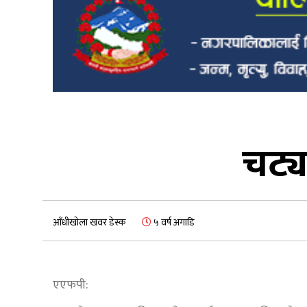
चट्य
आँधीखोला खवर डेस्क
५ वर्ष अगाडि
एएफपी: