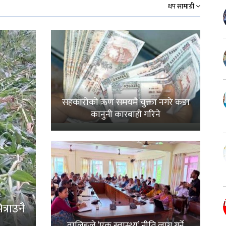
थप सामाग्री
सहकारीको ऋण समयमै चुक्ता नगरे कडा
कानुनी कारबाही गरिने
्राउनै
वालिङले ‘एक स्वास्थ्य’ नीति लागू गर्ने