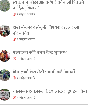
स्याङ्जामा बाँदर आतंक ‘पाकेको बाली भित्राउनै
पाउँदैनन् किसान’
१ महिना अगाडि
हाम्रो संस्कार र संस्कृति विषयक वक्तृत्वकला
प्रतियोगिता
२ महिना अगाडि
गल्याङमा कृषि बजार केन्द्र शुभारम्भ
२ महिना अगाडि
विद्यालयमै केरा खेती : उद्यमी बन्दै विद्यार्थी
२ महिना अगाडि
er
are
चालक–सहचालकलाई दश लाखको दुर्घटना बिमा
२ महिना अगाडि