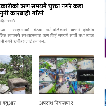
कारीको ऋण समयमै चुक्ता नगरे कडा
नुनी कारबाही गरिने
महिना अगाडि
ङ्जा : स्याङ्जाको बिरुवा गाउँपालिकाले आफ्नो क्षेत्रभित्र
चालित सहकारी संस्थाहरूबाट ऋण लिई समयमै सावाँ तथा ब्याज
तानी नगर्ने ऋणीहरूलाई तत्काल…
ा क्युआर
अपराध नियन्त्रण र