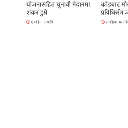
योजनासहित चुनावी मैदानमा
कोडबाट मौ
शंकर डुम्रे
प्रविधिसँग
१ महिना अगाडि
१ महिना अगाडि