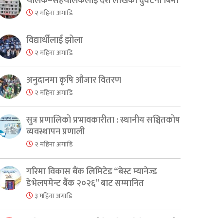
चालक–सहचालकलाई दश लाखको दुर्घटना बिमा
२ महिना अगाडि
विद्यार्थीलाई झोला
२ महिना अगाडि
अनुदानमा कृषि औजार वितरण
२ महिना अगाडि
सुत्र प्रणालिको प्रभावकारीता : स्थानीय सञ्चितकोष
व्यवस्थापन प्रणाली
२ महिना अगाडि
गरिमा विकास बैंक लिमिटेड “बेस्ट म्यानेज्ड
डेभेलपमेन्ट बैंक २०२६” बाट सम्मानित
३ महिना अगाडि