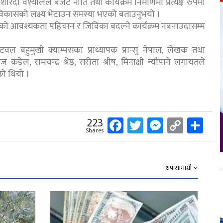
ा वश्यालले बजेट नीति तथा कार्यक्रम निर्माणमा प्रत्यक्ष रुपमा
ो विकासको लक्ष्य भेटाउन समस्या भएको बताउनुभयो ।
ागरिकको आवश्यकता पहिचान र जिविका बदल्ने कार्यक्रम नबनाउदासम्म
वल बहुमुखी क्याम्पसका प्राध्यापक प्रान्सु नेपाल, लेखक तथा
डेल, रामचन्द्र श्रेष्ठ, सरीता श्रीष, मिनाक्षी न्यौपाने लगायतले
को थियो ।
Facebook
Twitter
Messeng
Copy
Sh
223
Shares
Link
थप सामाग्री