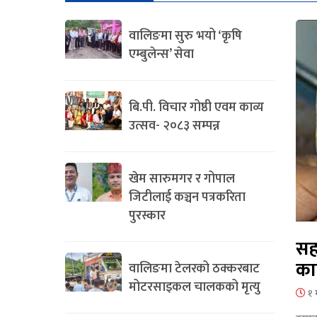
वालिङमा सुरु भयो ‘कृषि
एम्बुलेन्स’ सेवा
बि.पी. विचार गोष्ठी एवम काव्य
उत्सव- २०८३ सम्पन्न
खेम सारुमगर र गोपाल
जिटीलाई कञ्चन पत्रकरिता
पुरस्कार
सह
का
वालिङमा टेलरको ठक्करबाट
मोटरसाइकल चालकको मृत्यु
१ 