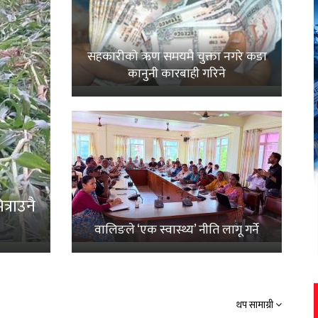
सहकारीको ऋण समयमै चुक्ता नगरे कडा
कानुनी कारबाही गरिने
्राउनै
वालिङले ‘एक स्वास्थ्य’ नीति लागू गर्ने
थप सामाग्री