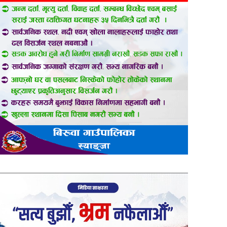
er
are