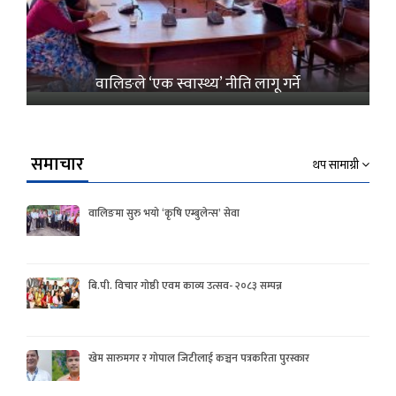
वालिङले ‘एक स्वास्थ्य’ नीति लागू गर्ने
समाचार
थप सामाग्री
वालिङमा सुरु भयो ‘कृषि एम्बुलेन्स’ सेवा
बि.पी. विचार गोष्ठी एवम काव्य उत्सव- २०८३ सम्पन्न
खेम सारुमगर र गोपाल जिटीलाई कञ्चन पत्रकरिता पुरस्कार