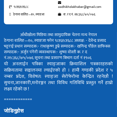
९८१६१८१६८८
aadhikholakhabar@gmail.com
ठेगाना वालिङ—१०, स्याङजा
क. र द नं. २१८३६८/७५/०७६
आँधीखोला मिडिया तथा सामुदायिक चेतना मन्च नेपाल
ठेगाना वालिङ—१०, स्याङजा फोन ९८१६१८१६८८
अध्यक्ष: - देवेन्द्र प्रसाद
भट्टराई
प्रधान सम्पादक:- राधाकृष्ण डुम्रे
सम्पादक:- खगिन्द्र पौडेल
ग्राफिक्स
सम्पादक:- अर्जुन पंगेनी
व्यवस्थापक:- शुष्मा वोस्ती
क. र द
नं.२१८३६८/७५/०७६
सूचना तथा प्रसारण बिभाग दर्ता नं १९०६
यो अनलाईन पत्रिका स्याङ्जाका क्रियाशिल पत्रकारहरुको
सक्रियतामा सञ्चालनमा ल्याईएको हो ।
हामी गण्डकी प्रदेश र ५
नम्बर प्रदेश, विशेषत: स्याङ्जा सेरोफेरोमा केन्द्रित रहनेछौ !
सुचना,जानकारी,मनोरञ्जन तथा विविध गतिविधि प्रस्तुत गर्ने हाम्रो
लक्ष्य रहेको छ !
============
जोडिनुहोस