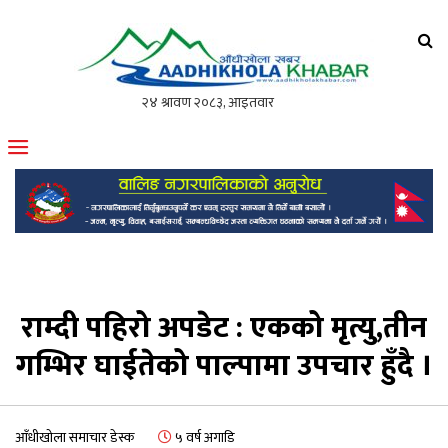
आँधीखोला खवर
मोफसलकै लोकप्रिय अनलाइन पत्रिका
राम्दी पहिरो अपडेट : एकको मृत्यु,तीन
गम्भिर घाईतेको पाल्पामा उपचार हुँदै ।
आँधीखोला समाचार डेस्क
५ वर्ष अगाडि