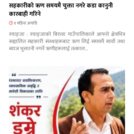
सहकारीको ऋण समयमै चुक्ता नगरे कडा कानुनी
कारबाही गरिने
१ महिना अगाडि
स्याङ्जा : स्याङ्जाको बिरुवा गाउँपालिकाले आफ्नो क्षेत्रभित्र
सञ्चालित सहकारी संस्थाहरूबाट ऋण लिई समयमै सावाँ तथा
ब्याज भुक्तानी नगर्ने ऋणीहरूलाई तत्काल…