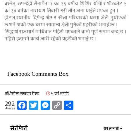
बस्नेत, रुपन्देही सैनामैना १ का १६ वर्षीय शिशिर योगी र भीरकोट ५
का ३४ बर्षका नारायण तिवारी गरी तीन जना घाईते भएका हुन् ।
होटल,स्थानीय दिपेन्द्र श्रेष्ठ र सीता परियारको घरमा क्षेती पुर्याएको
छ भने अर्काे एक घरमा सामान्य क्षेती पुगेको प्रहरीको भनाई छ ।
सिद्धार्थ राजमार्ग माथिबाट पहिरो गएकाले बाटो पूर्ण रुपमा बन्द छ ।
पहिरो हटाउने कार्य जारी रहेको प्रहरीको भनाई छ ।
Facebook Comments Box
आँधीखोला समाचार डेस्क
५ वर्ष अगाडि
Facebook
Twitter
Messenger
Copy
Share
292
Shares
Link
सेरोफेरो
थप सामाग्री