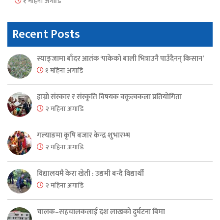
१ महिना अगाडि
Recent Posts
स्याङ्जामा बाँदर आतंक ‘पाकेको बाली भित्राउनै पाउँदैनन् किसान’
१ महिना अगाडि
हाम्रो संस्कार र संस्कृति विषयक वक्तृत्वकला प्रतियोगिता
२ महिना अगाडि
गल्याङमा कृषि बजार केन्द्र शुभारम्भ
२ महिना अगाडि
विद्यालयमै केरा खेती : उद्यमी बन्दै विद्यार्थी
२ महिना अगाडि
चालक–सहचालकलाई दश लाखको दुर्घटना बिमा