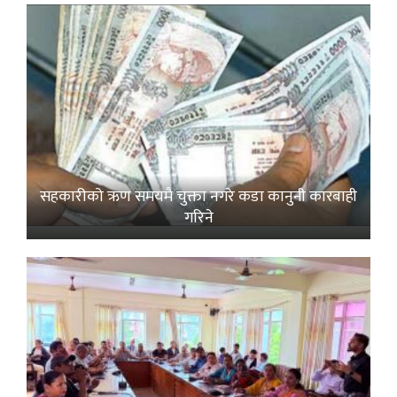
सहकारीको ऋण समयमै चुक्ता नगरे कडा कानुनी कारबाही
गरिने