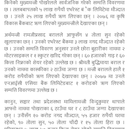
किनेको मुख्यमन्त्री पोखरेलले सार्वजनिक गरेको सम्पत्ति विवरणमा
छ । तलबबापतको ५ लाख रुपैयाँ एभरेस्ट बंैक लिमिटेमा मौज्दात
छ । उनले २५ लाख रुपैयाँ ऋण लिएका छन् । २०७६ मा कृषि
विकास बैंकबाट ऋण लिएको मुख्यमन्त्रीले देखाएका छन् ।
अर्थमन्त्री रामजीप्रसाद बरालले आफूसँग ४ तोला सुन रहेको
खुलाएका छन् । उनको एभरेस्ट बैंकमा ३ लाख नगद मौज्दात रहेको
छ । उनको सम्पत्ति विवरण अनुसार उनले छोरा बुहारीका नाममा २
मोटरसाइकल र १ स्कुटर खरिद गरेका छन् । ६० हजारको गाइ र ६०
कित्ता निफ्राको शेयर रहेको उल्लेख छ । श्रीमती बुद्धिमाया बराल र
उनको नाममा कास्कीका २ ठाउँमा जग्गा छ । मन्त्री बरालले हालै १
करोड रुपैयाँको ऋण लिएको देखाएका छन् । २०७७ मा उनले
एनआईसी एसिया बैंक लिमिटेडबाट १ करोडको ऋण लिएको
सम्पत्ति विवरणमा उल्लेख छ ।
कानुन, सञ्चार तथा प्रदेशसभा मामिलामन्त्री विन्दुकुमार थापाले
आफ्नो नाममा पोखराका ६ ठाउँमा घर र ८ ठाउँमा जग्गा देखाएका
छन् । उनीसँग १० करोड नगद मौज्दात, ५५ हजार रुपैयाँ घरमा
रहेको, ९० तोला सुन, ५० तोला चाँदी र १५ तोला हिरा छ ।