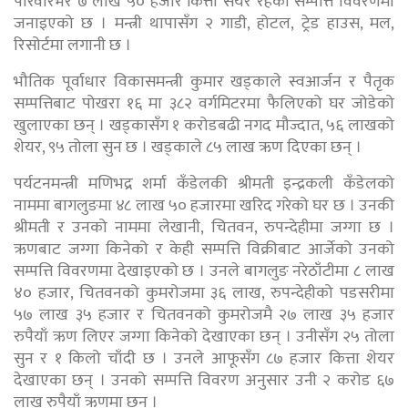
परिवारभर ७ लाख ५० हजार कित्ता सेयर रहेको सम्पत्ति विवरणमा
जनाइएको छ । मन्त्री थापासँग २ गाडी, होटल, ट्रेड हाउस, मल,
रिसोर्टमा लगानी छ ।
भौतिक पूर्वाधार विकासमन्त्री कुमार खड्काले स्वआर्जन र पैतृक
सम्पत्तिबाट पोखरा १६ मा ३८२ वर्गमिटरमा फैलिएको घर जोडेको
खुलाएका छन् । खड्कासँग १ करोडबढी नगद मौज्दात, ५६ लाखको
शेयर, ९५ तोला सुन छ । खड्काले ८५ लाख ऋण दिएका छन् ।
पर्यटनमन्त्री मणिभद्र शर्मा कँडेलकी श्रीमती इन्द्रकली कँडेलको
नाममा बागलुङमा ४८ लाख ५० हजारमा खरिद गरेको घर छ । उनकी
श्रीमती र उनको नाममा लेखानी, चितवन, रुपन्देहीमा जग्गा छ ।
ऋणबाट जग्गा किनेको र केही सम्पत्ति विक्रीबाट आर्जेको उनको
सम्पत्ति विवरणमा देखाइएको छ । उनले बागलुङ नरेठाँटीमा ८ लाख
४० हजार, चितवनको कुमरोजमा ३६ लाख, रुपन्देहीको पडसरीमा
५७ लाख ३५ हजार र चितवनको कुमरोजमै २७ लाख ३५ हजार
रुपैयाँ ऋण लिएर जग्गा किनेको देखाएका छन् । उनीसँग २५ तोला
सुन र १ किलो चाँदी छ । उनले आफूसँग ८७ हजार कित्ता शेयर
देखाएका छन् । उनको सम्पत्ति विवरण अनुसार उनी २ करोड ६७
लाख रुपैयाँ ऋणमा छन् ।