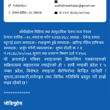
९८१६१८१६८८
aadhikholakhabar@gmail.com
ठेगाना वालिङ—१०, स्याङजा
क. र द नं. २१८३६८/७५/०७६
आँधीखोला मिडिया तथा सामुदायिक चेतना मन्च नेपाल
ठेगाना वालिङ—१०, स्याङजा फोन ९८१६१८१६८८
अध्यक्ष: - देवेन्द्र प्रसाद
भट्टराई
प्रधान सम्पादक:- राधाकृष्ण डुम्रे
सम्पादक:- खगिन्द्र पौडेल
ग्राफिक्स
सम्पादक:- अर्जुन पंगेनी
व्यवस्थापक:- शुष्मा वोस्ती
क. र द
नं.२१८३६८/७५/०७६
सूचना तथा प्रसारण बिभाग दर्ता नं १९०६
यो अनलाईन पत्रिका स्याङ्जाका क्रियाशिल पत्रकारहरुको
सक्रियतामा सञ्चालनमा ल्याईएको हो ।
हामी गण्डकी प्रदेश र ५
नम्बर प्रदेश, विशेषत: स्याङ्जा सेरोफेरोमा केन्द्रित रहनेछौ !
सुचना,जानकारी,मनोरञ्जन तथा विविध गतिविधि प्रस्तुत गर्ने हाम्रो
लक्ष्य रहेको छ !
============
जोडिनुहोस