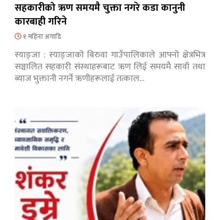
सहकारीको ऋण समयमै चुक्ता नगरे कडा कानुनी
कारबाही गरिने
१ महिना अगाडि
स्याङ्जा : स्याङ्जाको बिरुवा गाउँपालिकाले आफ्नो क्षेत्रभित्र
सञ्चालित सहकारी संस्थाहरूबाट ऋण लिई समयमै सावाँ तथा
ब्याज भुक्तानी नगर्ने ऋणीहरूलाई तत्काल…