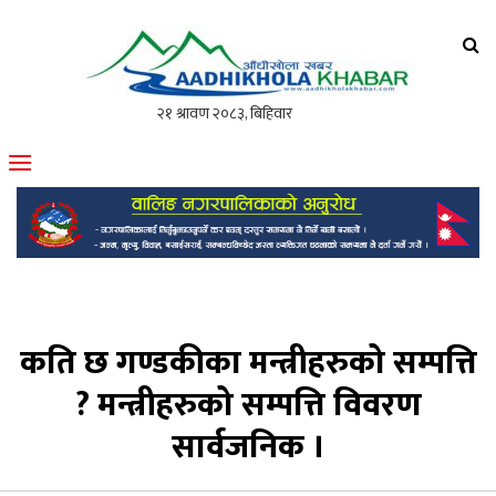
आँधीखोला खवर
मोफसलकै लोकप्रिय अनलाइन पत्रिका
कति छ गण्डकीका मन्त्रीहरुको सम्पत्ति
? मन्त्रीहरुको सम्पत्ति विवरण
सार्वजनिक ।