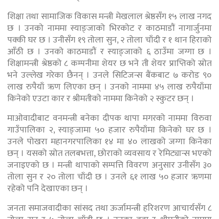
शिक्षा तथा सामाजिक विकास मन्त्री मेखलाल श्रेष्ठसँग १५ लाख नगद
छ । उनको नाममा स्याङ्जाको भिरकोट र काठमाडौं नागार्जुनमा
पक्की घर छ । उनीसँग १९ तोला सुन, २ तोला चाँदी र १ थान हिराको
आँठी छ । उनको काठमाडौं र स्याङ्जाको ६ ठाउँमा जग्गा छ ।
शिक्षामन्त्री श्रेष्ठको ८ कम्पनीमा शेयर छ भने ती शेयर प्राप्तिको स्रोत
भने उल्लेख गरेका छैनन् । उनले सिटिजन्स बैंकबाट ७ करोड ९०
लाख रुपैयाँ ऋण लिएका छन् । उनको नाममा ४५ लाख रुपैयाँमा
किनेको एउटा कार र श्रीमतीको नाममा किनेको २ स्कुटर छन् ।
माओवादीबाट वनमन्त्री बनेका दीपक थापा मगरको नाममा विरुवा
गाउँपालिका २, स्याङ्जामा ५० हजार रुपैयाँमा किनेको घर छ ।
उनले पोखरा महानगरपालिका १४ मा ४० लाखको जग्गा किनेका
छन् । यसको स्रोत तलबभत्ता, छोराको व्यवसाय र रेमिट्यान्स भएको
जनाइएको छ । मन्त्री थापाको सम्पत्ति विवरण अनुसार उनीसँग ३०
तोला सुन र २० तोला चाँदी छ । उनले ६१ लाख ५० हजार ऋणमा
रहेको पनि देखाएका छन् ।
जनता समाजवादीका सांसद तथा ऊर्जामन्त्री हरिशरण आचार्यसँग ८