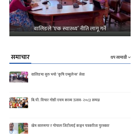
वालिङले ‘एक स्वास्थ्य’ नीति लागू गर्ने
समाचार
थप सामाग्री
वालिङमा सुरु भयो ‘कृषि एम्बुलेन्स’ सेवा
बि.पी. विचार गोष्ठी एवम काव्य उत्सव- २०८३ सम्पन्न
खेम सारुमगर र गोपाल जिटीलाई कञ्चन पत्रकरिता पुरस्कार