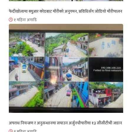
फेदीखोलामा क्युआर कोडबाट मौरीको अनुगमन, प्रविधिसँग जोडियो मौरीपालन
१ महिना अगाडि
अपराध नियन्त्रण र अनुसन्धानमा सघाउन अर्जुनचौपारीमा १३ सीसीटीभी जडान
१ महिना अगाडि