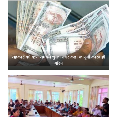
सहकारीको ऋण समयमै चुक्ता नगरे कडा कानुनी कारबाही
गरिने