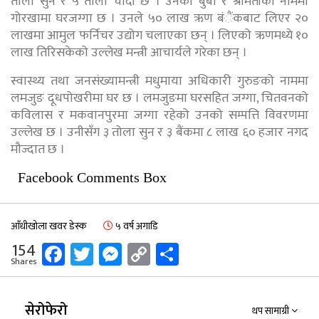
तोला सुन र ५ तोला चाँदी छ । उनका बुबा र श्रीमतीको नाममा
गोरखामा घरजग्गा छ । उनले ५० लाख ऋण बंैंकबाट लिएर २०
लाखमा आमुल फर्निचर उद्योग चलाएका छन् । लिएको ऋणमध्ये १०
लाख तिरिसकेको उल्लेख मन्त्री आचार्यले गरेका छन् ।
स्वास्थ्य तथा जनसंख्यामन्त्री मधुमाया अधिकारी गुरुङको नाममा
लमजुङ दूधपोखरीमा घर छ । लमजुङमा घरसहित जग्गा, चितवनको
कविलास र मकवानपुरमा जग्गा रहेको उनको सम्पत्ति विवरणमा
उल्लेख छ । उनीसँग ३ तोला सुन र ३ बैंकमा ८ लाख ६० हजार नगद
मौज्दात छ ।
Facebook Comments Box
आँधीखोला खवर डेस्क
५ वर्ष अगाडि
Facebook
Twitter
Messenger
Copy
Share
154
Shares
Link
सेरोफेरो
थप सामाग्री