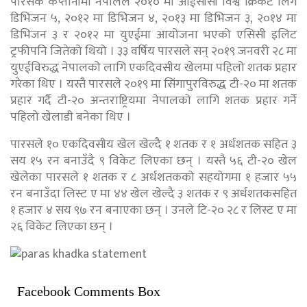
पारसकै कप्तानीमा नेपालले २०१० मा आईसीसी विश्व क्रिकेट लिग
डिभिजन ५, २०१२ मा डिभिजन ४, २०१३ मा डिभिजन ३, २०१४ मा
डिभिजन ३ र २०१२ मा युएईमा आयोजना भएको एसिसी इलिट
ट्रफीपनि जितेको थियो । ३३ वर्षिय पारसले सन् २०१९ जनवरी २८ मा
युएईविरुद्ध नेपालको लागि एकदिवसीय खेलमा पहिलो शतक प्रहार
गरेका थिए । यस्तै पारसले २०१९ मा सिंगापुरविरुद्ध टी-२० मा शतक
प्रहार गर्दै टी-२० अन्तराष्ट्रियमा नेपालको लागि शतक प्रहार गर्ने
पहिलो खेलाडी बनेका थिए ।
पारसले १० एकदिवसीय खेल खेल्दै १ शतक र १ अर्धशतक सहित ३
सय १५ रन बनाउँदै ९ विकेट लिएका छन् । यस्तै ५६ टी-२० खेल
खेलेका पारसले १ शतक र ८ अर्धशतकको सहयोगमा १ हजार ५५
रन बनाउँदा लिस्ट ए मा ४४ खेल खेल्दै ३ शतक र ९ अर्धशतकसहित
१ हजार ४ सय ९७ रन बनाएका छन् । उनले टि-२० २८ र लिस्ट ए मा
२६ विकेट लिएका छन् ।
Facebook Comments Box