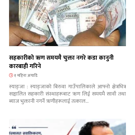
सहकारीको ऋण समयमै चुक्ता नगरे कडा कानुनी
कारबाही गरिने
१ महिना अगाडि
स्याङ्जा : स्याङ्जाको बिरुवा गाउँपालिकाले आफ्नो क्षेत्रभित्र
सञ्चालित सहकारी संस्थाहरूबाट ऋण लिई समयमै सावाँ तथा
ब्याज भुक्तानी नगर्ने ऋणीहरूलाई तत्काल…