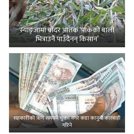
स्याङ्जामा बाँदर आतंक ‘पाकेको बाली
भित्राउनै पाउँदैनन् किसान’
सहकारीको ऋण समयमै चुक्ता नगरे कडा कानुनी कारबाही
गरिने