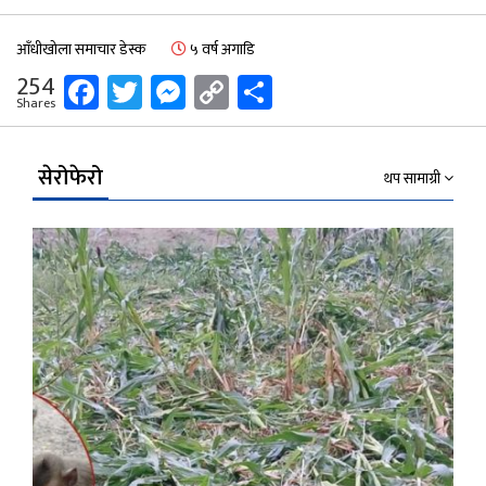
आँधीखोला समाचार डेस्क
५ वर्ष अगाडि
Facebook
Twitter
Messenger
Copy
Share
254
Shares
Link
सेरोफेरो
थप सामाग्री