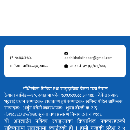
९८१६१८१६८८
aadhikholakhabar@gmail.com
ठेगाना वालिङ—१०, स्याङजा
क. र द नं. २१८३६८/७५/०७६
आँधीखोला मिडिया तथा सामुदायिक चेतना मन्च नेपाल
ठेगाना वालिङ—१०, स्याङजा फोन ९८१६१८१६८८
अध्यक्ष: - देवेन्द्र प्रसाद
भट्टराई
प्रधान सम्पादक:- राधाकृष्ण डुम्रे
सम्पादक:- खगिन्द्र पौडेल
ग्राफिक्स
सम्पादक:- अर्जुन पंगेनी
व्यवस्थापक:- शुष्मा वोस्ती
क. र द
नं.२१८३६८/७५/०७६
सूचना तथा प्रसारण बिभाग दर्ता नं १९०६
यो अनलाईन पत्रिका स्याङ्जाका क्रियाशिल पत्रकारहरुको
सक्रियतामा सञ्चालनमा ल्याईएको हो ।
हामी गण्डकी प्रदेश र ५