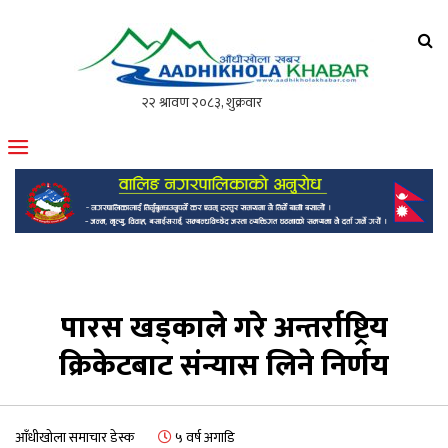
आँधीखोला खवर
मोफसलकै लोकप्रिय अनलाइन पत्रिका
पारस खड्काले गरे अन्तर्राष्ट्रिय
क्रिकेटबाट संन्यास लिने निर्णय
आँधीखोला समाचार डेस्क
५ वर्ष अगाडि