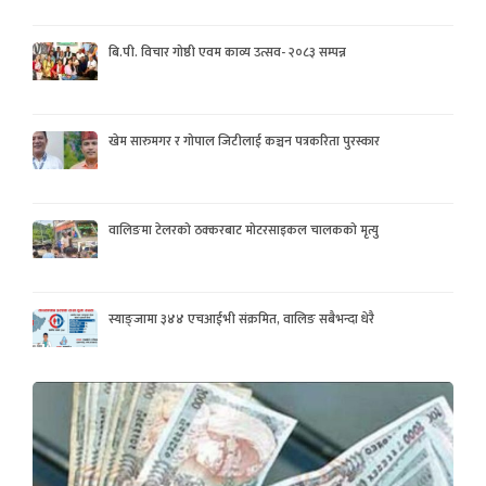
बि.पी. विचार गोष्ठी एवम काव्य उत्सव- २०८३ सम्पन्न
खेम सारुमगर र गोपाल जिटीलाई कञ्चन पत्रकरिता पुरस्कार
वालिङमा टेलरको ठक्करबाट मोटरसाइकल चालकको मृत्यु
स्याङ्जामा ३४४ एचआईभी संक्रमित, वालिङ सबैभन्दा धेरै