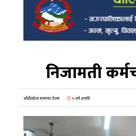
निजामती कर्मच
आँधीखोला समाचार डेस्क
५ वर्ष अगाडि