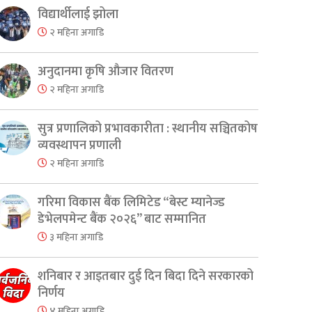
विद्यार्थीलाई झोला
२ महिना अगाडि
अनुदानमा कृषि औजार वितरण
२ महिना अगाडि
सुत्र प्रणालिको प्रभावकारीता : स्थानीय सञ्चितकोष
व्यवस्थापन प्रणाली
२ महिना अगाडि
गरिमा विकास बैंक लिमिटेड “बेस्ट म्यानेज्ड
डेभेलपमेन्ट बैंक २०२६” बाट सम्मानित
३ महिना अगाडि
शनिबार र आइतबार दुई दिन बिदा दिने सरकारको
निर्णय
४ महिना अगाडि