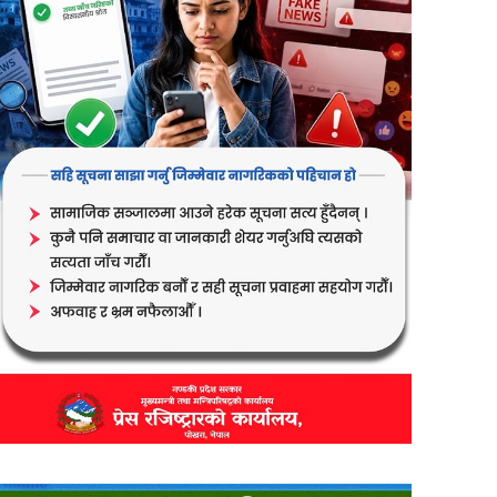
er
are