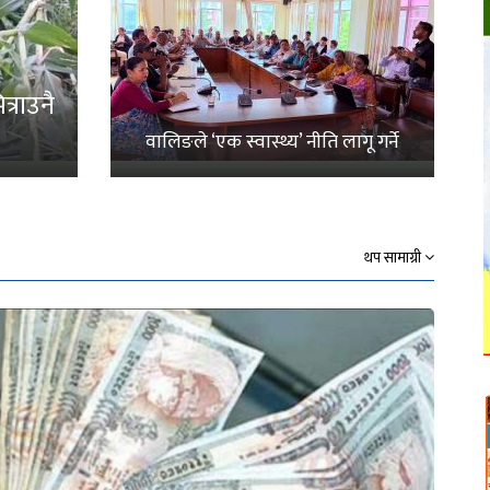
्राउनै
वालिङले ‘एक स्वास्थ्य’ नीति लागू गर्ने
थप सामाग्री