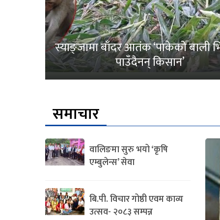
स्याङ्जामा बाँदर आतंक ‘पाकेको बाली भित
पाउँदैनन् किसान’
समाचार
वालिङमा सुरु भयो ‘कृषि
एम्बुलेन्स’ सेवा
बि.पी. विचार गोष्ठी एवम काव्य
उत्सव- २०८३ सम्पन्न