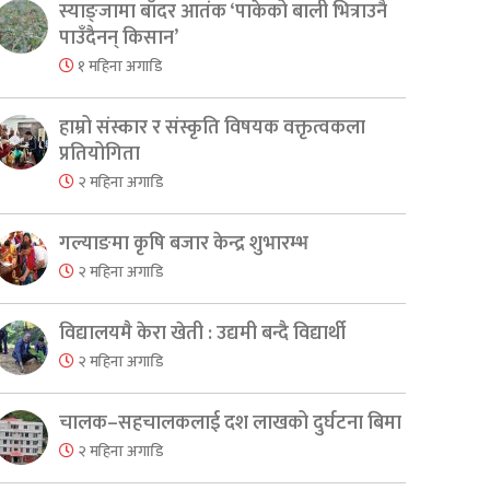
स्याङ्जामा बाँदर आतंक ‘पाकेको बाली भित्राउनै
पाउँदैनन् किसान’
१ महिना अगाडि
हाम्रो संस्कार र संस्कृति विषयक वक्तृत्वकला
प्रतियोगिता
२ महिना अगाडि
गल्याङमा कृषि बजार केन्द्र शुभारम्भ
२ महिना अगाडि
विद्यालयमै केरा खेती : उद्यमी बन्दै विद्यार्थी
२ महिना अगाडि
चालक–सहचालकलाई दश लाखको दुर्घटना बिमा
२ महिना अगाडि