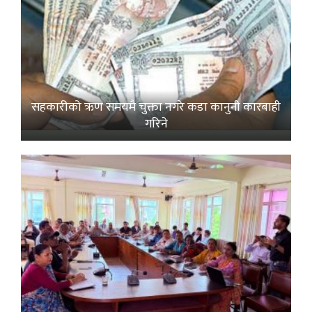
सहकारीको ऋण समयमै चुक्ता नगरे कडा कानुनी कारबाही
गरिने