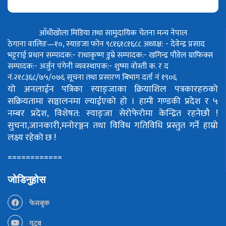
आँधीखोला मिडिया तथा सामुदायिक चेतना मन्च नेपाल
ठेगाना वालिङ—१०, स्याङजा फोन ९८१६१८१६८८
अध्यक्ष: - देवेन्द्र प्रसाद
भट्टराई
प्रधान सम्पादक:- राधाकृष्ण डुम्रे
सम्पादक:- खगिन्द्र पौडेल
ग्राफिक्स
सम्पादक:- अर्जुन पंगेनी
व्यवस्थापक:- शुष्मा वोस्ती
क. र द
नं.२१८३६८/७५/०७६
सूचना तथा प्रसारण बिभाग दर्ता नं १९०६
यो अनलाईन पत्रिका स्याङ्जाका क्रियाशिल पत्रकारहरुको
सक्रियतामा सञ्चालनमा ल्याईएको हो ।
हामी गण्डकी प्रदेश र ५
नम्बर प्रदेश, विशेषत: स्याङ्जा सेरोफेरोमा केन्द्रित रहनेछौ !
सुचना,जानकारी,मनोरञ्जन तथा विविध गतिविधि प्रस्तुत गर्ने हाम्रो
लक्ष्य रहेको छ !
============
जोडिनुहोस
फेसबुक
युटूब