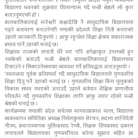
पुतलीबजार नगरपालिका १ स्थित त्रिभुवन आर्दश नमूना माध्यमिक
बिद्यालय भवनको शुक्रवार शिलान्यास गर्दे मन्त्री श्रेष्ठले सो कुरा
बताउनुभएको हो ।
बालबालिकालाई मन्टेश्वरी कक्षादेखि नै सामुदायिक बिद्यालयमा
पढ्ने बतावरण बनाउनेगरी गण्डकी प्रदेशले शिक्षा निती बनाएको
उहाले जानकारी दिनुभयो । आफु रहुन्जेल शिक्षा क्षेत्रमा सकारात्मक
प्रभाव पार्ने उहाको भनाई छ।
शिक्षामा राज्यको लगानी धेरै भए पनि अपेक्षाकृत उपलब्धी हुन
नसकेको बताउदै मन्त्री श्रेष्ठले बालबालिकालाई बिद्यालयमा
टिकाउने र सिकाउनेसम्मका ब्यवस्था गर्ने प्रतिवद्धता जनाउनुभयो ।
‘स्वतन्त्रता पूर्वक प्रतिस्पर्धा गर्दे सामुदायिक बिद्यालयले गुणस्तरीय
शिक्षा दिनु पर्ने उहाको भनाई छ । गुणस्तरीय शिक्षा बिना मुलुकको
विकास संभव नभएको जनाउदै उहाले बर्तमान शैक्षिक प्रणालीमा
परिवर्तन गर्दे गुणस्तरीय शिक्षाका लागि आफु तयार रहेको मन्त्री
श्रेष्ठको भनाई छ ।
कार्यक्रममा गण्डकी प्रदेश सचेतक भागवतप्रकाश मल्ल, बिद्यालय
ब्यवस्थापन समितिका अध्यक्ष निर्मलकुमार शेरचन, सदस्य शान्तिदेवी
गौतम, प्रधानाध्यापक मुक्तिप्रसाद रेग्मी, शिक्षक शिवप्रसाद ढकाल
लगायतले बिद्यालयका गुणस्तरीयता बारेमा सुझाव सहित आ