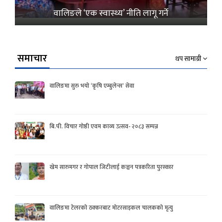
वालिङले ‘एक स्वास्थ्य’ नीति लागू गर्ने
समाचार
थप सामाग्री
वालिङमा सुरु भयो ‘कृषि एम्बुलेन्स’ सेवा
बि.पी. विचार गोष्ठी एवम काव्य उत्सव- २०८३ सम्पन्न
खेम सारुमगर र गोपाल जिटीलाई कञ्चन पत्रकरिता पुरस्कार
वालिङमा टेलरको ठक्करबाट मोटरसाइकल चालकको मृत्यु