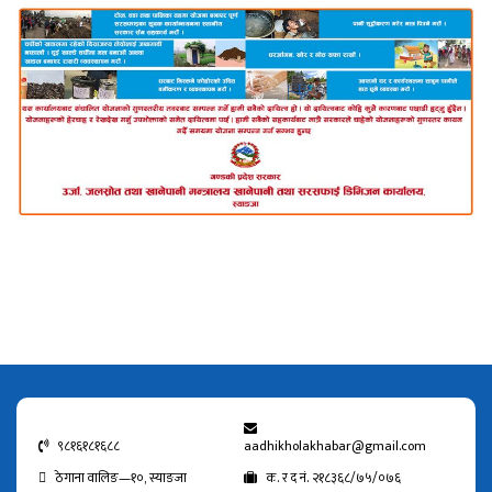
९८१६१८१६८८
aadhikholakhabar@gmail.com
ठेगाना वालिङ—१०, स्याङजा
क. र द नं. २१८३६८/७५/०७६