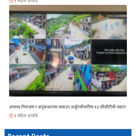
१ महिना अगाडि
अपराध नियन्त्रण र अनुसन्धानमा सघाउन अर्जुनचौपारीमा १३ सीसीटीभी जडान
१ महिना अगाडि