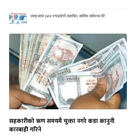
स्याङ्जामा ३४४ एचआईभी संक्रमित, वालिङ सबैभन्दा धेरै
सहकारीको ऋण समयमै चुक्ता नगरे कडा कानुनी
कारबाही गरिने