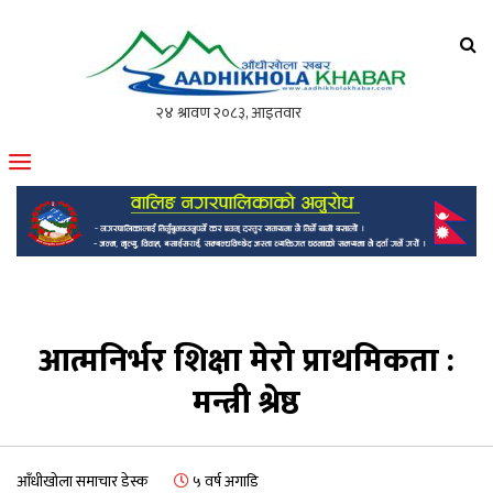
आँधीखोला खवर
मोफसलकै लोकप्रिय अनलाइन पत्रिका
आत्मनिर्भर शिक्षा मेरो प्राथमिकता :
मन्त्री श्रेष्ठ
आँधीखोला समाचार डेस्क
५ वर्ष अगाडि