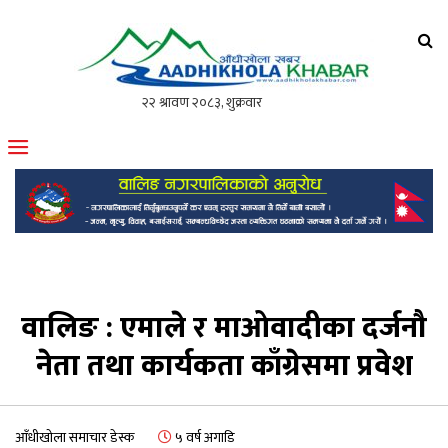
आँधीखोला खवर
मोफसलकै लोकप्रिय अनलाइन पत्रिका
वालिङ : एमाले र माओवादीका दर्जनौ
नेता तथा कार्यकता काँग्रेसमा प्रवेश
आँधीखोला समाचार डेस्क
५ वर्ष अगाडि