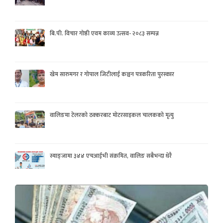
बि.पी. विचार गोष्ठी एवम काव्य उत्सव- २०८३ सम्पन्न
खेम सारुमगर र गोपाल जिटीलाई कञ्चन पत्रकरिता पुरस्कार
वालिङमा टेलरको ठक्करबाट मोटरसाइकल चालकको मृत्यु
स्याङ्जामा ३४४ एचआईभी संक्रमित, वालिङ सबैभन्दा धेरै