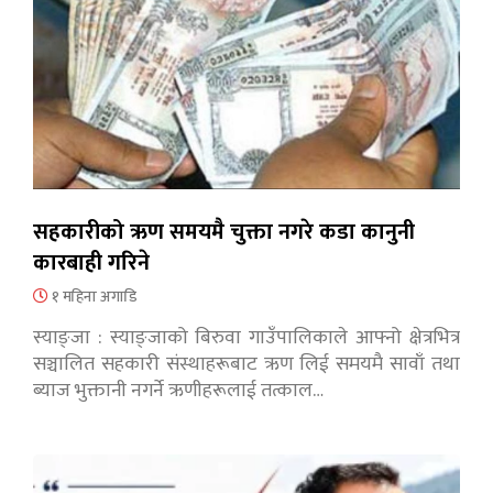
सहकारीको ऋण समयमै चुक्ता नगरे कडा कानुनी
कारबाही गरिने
१ महिना अगाडि
स्याङ्जा : स्याङ्जाको बिरुवा गाउँपालिकाले आफ्नो क्षेत्रभित्र
सञ्चालित सहकारी संस्थाहरूबाट ऋण लिई समयमै सावाँ तथा
ब्याज भुक्तानी नगर्ने ऋणीहरूलाई तत्काल…