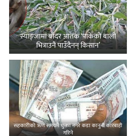
स्याङ्जामा बाँदर आतंक ‘पाकेको बाली
भित्राउनै पाउँदैनन् किसान’
सहकारीको ऋण समयमै चुक्ता नगरे कडा कानुनी कारबाही
गरिने