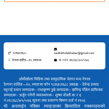
९८१६१८१६८८
aadhikholakhabar@gmail.com
ठेगाना वालिङ—१०, स्याङजा
क. र द नं. २१८३६८/७५/०७६
आँधीखोला मिडिया तथा सामुदायिक चेतना मन्च नेपाल
ठेगाना वालिङ—१०, स्याङजा फोन ९८१६१८१६८८
अध्यक्ष: - देवेन्द्र प्रसाद
भट्टराई
प्रधान सम्पादक:- राधाकृष्ण डुम्रे
सम्पादक:- खगिन्द्र पौडेल
ग्राफिक्स
सम्पादक:- अर्जुन पंगेनी
व्यवस्थापक:- शुष्मा वोस्ती
क. र द
नं.२१८३६८/७५/०७६
सूचना तथा प्रसारण बिभाग दर्ता नं १९०६
यो अनलाईन पत्रिका स्याङ्जाका क्रियाशिल पत्रकारहरुको