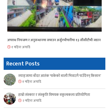
अपराध नियन्त्रण र अनुसन्धानमा सघाउन अर्जुनचौपारीमा १३ सीसीटीभी जडान
१ महिना अगाडि
Recent Posts
स्याङ्जामा बाँदर आतंक ‘पाकेको बाली भित्राउनै पाउँदैनन् किसान’
१ महिना अगाडि
हाम्रो संस्कार र संस्कृति विषयक वक्तृत्वकला प्रतियोगिता
२ महिना अगाडि