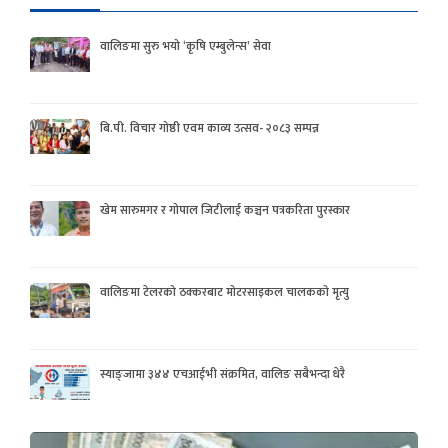
वालिङमा सुरु भयो ‘कृषि एम्बुलेन्स’ सेवा
बि.पी. विचार गोष्ठी एवम काव्य उत्सव- २०८३ सम्पन्न
खेम सारुमगर र गोपाल जिटीलाई कञ्चन पत्रकरिता पुरस्कार
वालिङमा टेलरको ठक्करबाट मोटरसाइकल चालकको मृत्यु
स्याङ्जामा ३४४ एचआईभी संक्रमित, वालिङ सबैभन्दा धेरै