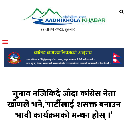
आँधीखोला खवर
मोफसलकै लोकप्रिय अनलाइन पत्रिका
चुनाव नजिकिदै जाँदा कांग्रेस नेता
खाँणले भने,‘पार्टीलाई शसक्त बनाउन
भावी कार्यक्रमको मन्थन होस् ।’