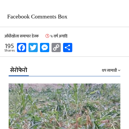
Facebook Comments Box
आँधीखोला समाचार डेस्क
५ वर्ष अगाडि
Facebook
Twitter
Messenger
Copy
Share
195
Shares
Link
सेरोफेरो
थप सामाग्री