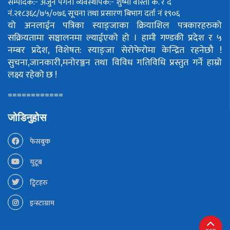
सम्पादक:- अर्जुन पंगेनी
व्यवस्थापक:- शुष्मा वोस्ती
क. र द
नं.२१८३६८/७५/०७६
सूचना तथा प्रसारण बिभाग दर्ता नं १९०६
यो अनलाईन पत्रिका स्याङ्जाका क्रियाशिल पत्रकारहरुको
सक्रियतामा सञ्चालनमा ल्याईएको हो ।
हामी गण्डकी प्रदेश र ५
नम्बर प्रदेश, विशेषत: स्याङ्जा सेरोफेरोमा केन्द्रित रहनेछौ !
सुचना,जानकारी,मनोरञ्जन तथा विविध गतिविधि प्रस्तुत गर्ने हाम्रो
लक्ष्य रहेको छ !
============
जोडिनुहोस
फेसबुक
युटूब
ट्विटहरु
इन्स्टाग्राम