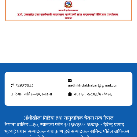
९८१६१८१६८८
aadhikholakhabar@gmail.com
ठेगाना वालिङ—१०, स्याङजा
क. र द नं. २१८३६८/७५/०७६
आँधीखोला मिडिया तथा सामुदायिक चेतना मन्च नेपाल
ठेगाना वालिङ—१०, स्याङजा फोन ९८१६१८१६८८
अध्यक्ष: - देवेन्द्र प्रसाद
भट्टराई
प्रधान सम्पादक:- राधाकृष्ण डुम्रे
सम्पादक:- खगिन्द्र पौडेल
ग्राफिक्स