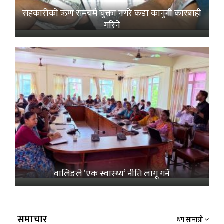
सहकारीको ऋण समयमै चुक्ता नगरे कडा कानुनी कारबाही
गरिने
वालिङले ‘एक स्वास्थ्य’ नीति लागू गर्ने
समाचार
थप सामाग्री