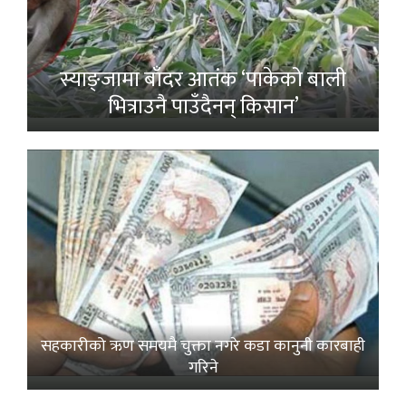
स्याङ्जामा बाँदर आतंक ‘पाकेको बाली
भित्राउनै पाउँदैनन् किसान’
सहकारीको ऋण समयमै चुक्ता नगरे कडा कानुनी कारबाही
गरिने