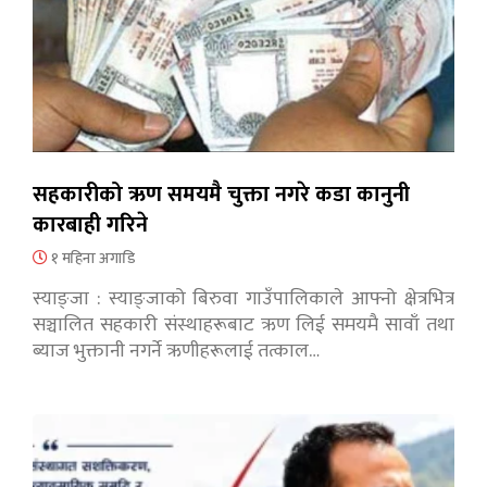
सहकारीको ऋण समयमै चुक्ता नगरे कडा कानुनी
कारबाही गरिने
१ महिना अगाडि
स्याङ्जा : स्याङ्जाको बिरुवा गाउँपालिकाले आफ्नो क्षेत्रभित्र
सञ्चालित सहकारी संस्थाहरूबाट ऋण लिई समयमै सावाँ तथा
ब्याज भुक्तानी नगर्ने ऋणीहरूलाई तत्काल…