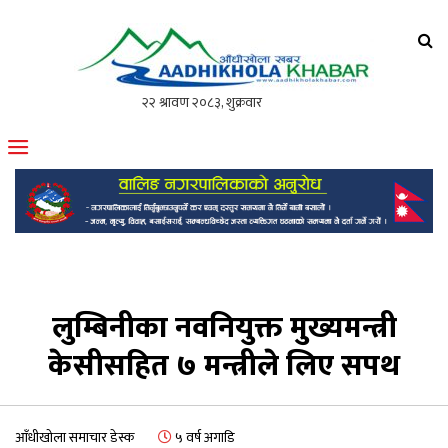
आँधीखोला खवर
मोफसलकै लोकप्रिय अनलाइन पत्रिका
लुम्बिनीका नवनियुक्त मुख्यमन्त्री
केसीसहित ७ मन्त्रीले लिए सपथ
आँधीखोला समाचार डेस्क
५ वर्ष अगाडि