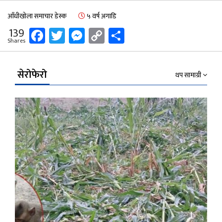
आँधीखोला समाचार डेस्क
५ वर्ष अगाडि
Facebook
Twitter
Messenger
Copy
Share
139
Shares
Link
सेरोफेरो
थप सामाग्री