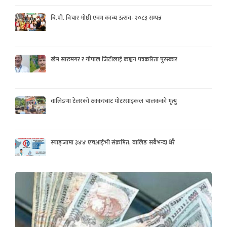
बि.पी. विचार गोष्ठी एवम काव्य उत्सव- २०८३ सम्पन्न
खेम सारुमगर र गोपाल जिटीलाई कञ्चन पत्रकरिता पुरस्कार
वालिङमा टेलरको ठक्करबाट मोटरसाइकल चालकको मृत्यु
स्याङ्जामा ३४४ एचआईभी संक्रमित, वालिङ सबैभन्दा धेरै