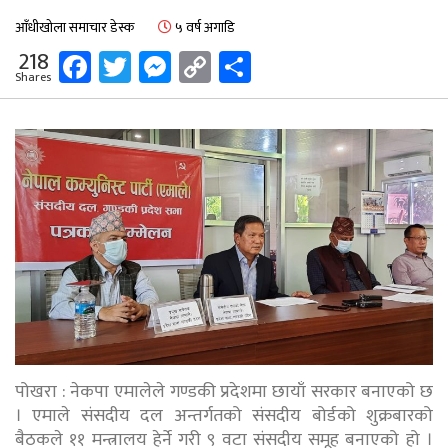
आँधीखोला समाचार डेस्क
५ वर्ष अगाडि
Facebook
Twitter
Messenger
Copy
Share
218
Shares
Link
पोखरा : नेकपा एमालेले गण्डकी प्रदेशमा छायाँ सरकार बनाएको छ
। एमाले संसदीय दल अन्तर्गतको संसदीय बोर्डको शुक्रबारको
बैठकले ११ मन्त्रालय हेर्ने गरी ९ वटा संसदीय समूह बनाएको हो ।