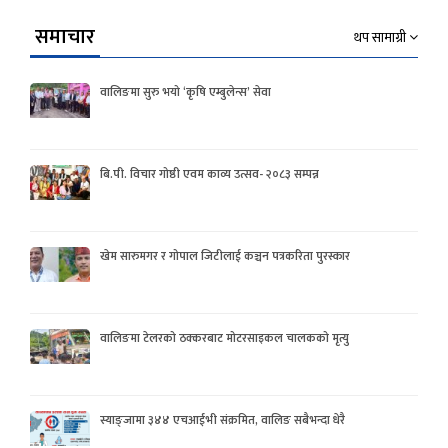
समाचार
थप सामाग्री
वालिङमा सुरु भयो ‘कृषि एम्बुलेन्स’ सेवा
बि.पी. विचार गोष्ठी एवम काव्य उत्सव- २०८३ सम्पन्न
खेम सारुमगर र गोपाल जिटीलाई कञ्चन पत्रकरिता पुरस्कार
वालिङमा टेलरको ठक्करबाट मोटरसाइकल चालकको मृत्यु
स्याङ्जामा ३४४ एचआईभी संक्रमित, वालिङ सबैभन्दा धेरै