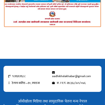
९८१६१८१६८८
aadhikholakhabar@gmail.com
ठेगाना वालिङ—१०, स्याङजा
क. र द नं. २१८३६८/७५/०७६
आँधीखोला मिडिया तथा सामुदायिक चेतना मन्च नेपाल