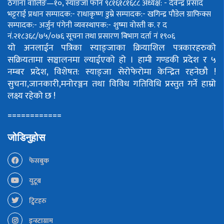
ठेगाना वालिङ—१०, स्याङजा फोन ९८१६१८१६८८
अध्यक्ष: - देवेन्द्र प्रसाद
भट्टराई
प्रधान सम्पादक:- राधाकृष्ण डुम्रे
सम्पादक:- खगिन्द्र पौडेल
ग्राफिक्स
सम्पादक:- अर्जुन पंगेनी
व्यवस्थापक:- शुष्मा वोस्ती
क. र द
नं.२१८३६८/७५/०७६
सूचना तथा प्रसारण बिभाग दर्ता नं १९०६
यो अनलाईन पत्रिका स्याङ्जाका क्रियाशिल पत्रकारहरुको
सक्रियतामा सञ्चालनमा ल्याईएको हो ।
हामी गण्डकी प्रदेश र ५
नम्बर प्रदेश, विशेषत: स्याङ्जा सेरोफेरोमा केन्द्रित रहनेछौ !
सुचना,जानकारी,मनोरञ्जन तथा विविध गतिविधि प्रस्तुत गर्ने हाम्रो
लक्ष्य रहेको छ !
============
जोडिनुहोस
फेसबुक
युटूब
ट्विटहरु
इन्स्टाग्राम