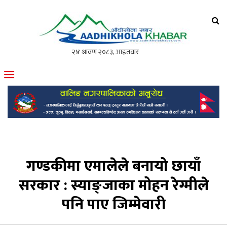
आँधीखोला खवर
मोफसलकै लोकप्रिय अनलाइन पत्रिका
गण्डकीमा एमालेले बनायो छायाँ
सरकार : स्याङ्जाका मोहन रेग्मीले
पनि पाए जिम्मेवारी