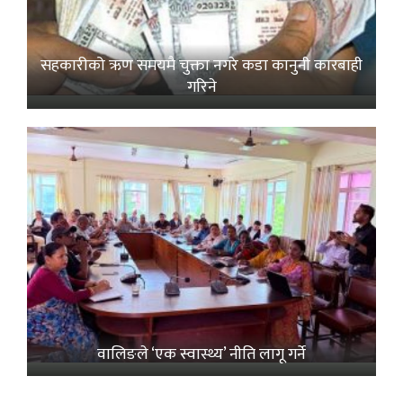
सहकारीको ऋण समयमै चुक्ता नगरे कडा कानुनी कारबाही
गरिने
वालिङले ‘एक स्वास्थ्य’ नीति लागू गर्ने