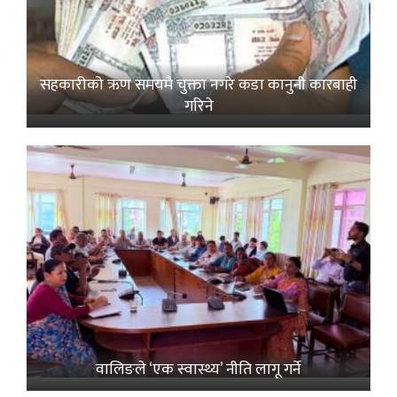
सहकारीको ऋण समयमै चुक्ता नगरे कडा कानुनी कारबाही
गरिने
वालिङले ‘एक स्वास्थ्य’ नीति लागू गर्ने