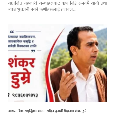
सञ्चालित सहकारी संस्थाहरूबाट ऋण लिई समयमै सावाँ तथा
ब्याज भुक्तानी नगर्ने ऋणीहरूलाई तत्काल…
व्यावसायिक समृद्धिको योजनासहित चुनावी मैदानमा शंकर डुम्रे