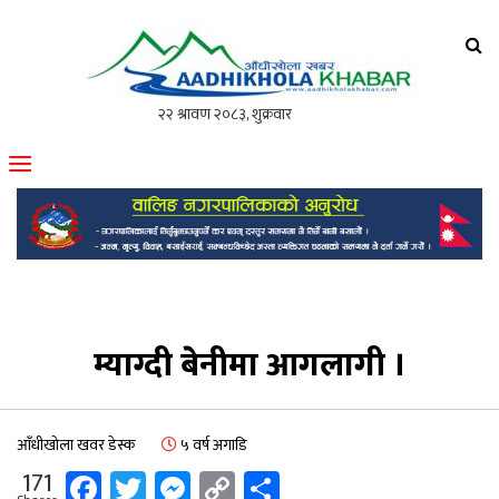
आँधीखोला खवर
मोफसलकै लोकप्रिय अनलाइन पत्रिका
म्याग्दी बेनीमा आगलागी ।
आँधीखोला खवर डेस्क
५ वर्ष अगाडि
Facebook
Twitter
Messenger
Copy
Share
171