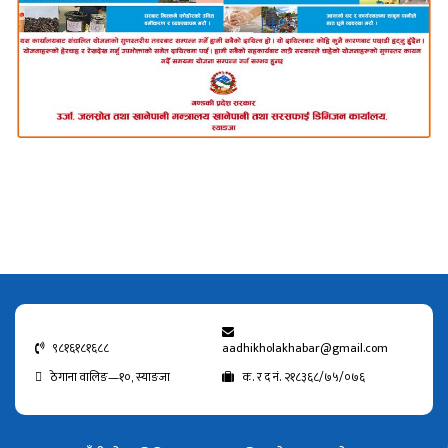
९८१६१८१६८८
aadhikholakhabar@gmail.com
ठेगाना वालिङ—१०, स्याङजा
क. र द नं. २१८३६८/७५/०७६