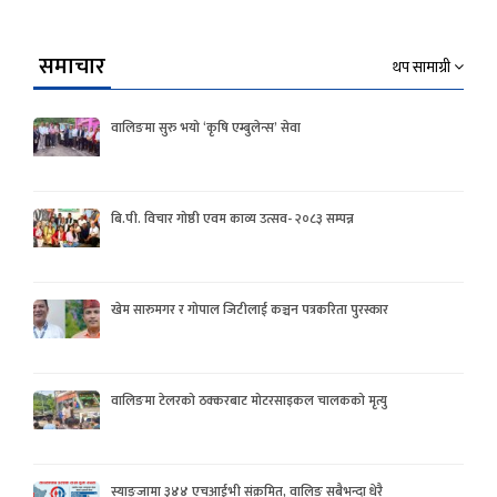
समाचार
थप सामाग्री
वालिङमा सुरु भयो ‘कृषि एम्बुलेन्स’ सेवा
बि.पी. विचार गोष्ठी एवम काव्य उत्सव- २०८३ सम्पन्न
खेम सारुमगर र गोपाल जिटीलाई कञ्चन पत्रकरिता पुरस्कार
वालिङमा टेलरको ठक्करबाट मोटरसाइकल चालकको मृत्यु
स्याङ्जामा ३४४ एचआईभी संक्रमित, वालिङ सबैभन्दा धेरै