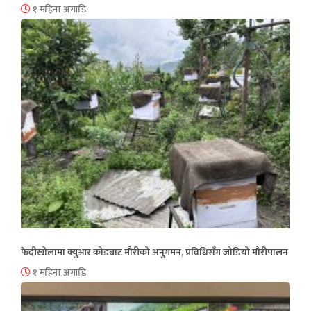
१ महिना अगाडि
फेदीखोलामा क्युआर कोडबाट मौरीको अनुगमन, प्रविधिसँग जोडियो मौरीपालन
१ महिना अगाडि