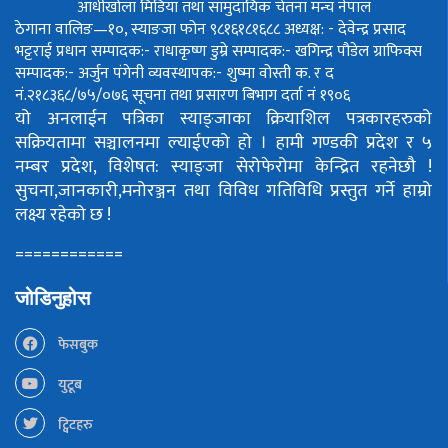
आँधीखोला मिडिया तथा सामुदायिक चेतना मन्च नेपाल
ठेगाना वालिङ—१०, स्याङजा फोन ९८१६१८१६८८
अध्यक्ष: - देवेन्द्र प्रसाद
भट्टराई
प्रधान सम्पादक:- राधाकृष्ण डुम्रे
सम्पादक:- खगिन्द्र पौडेल
ग्राफिक्स
सम्पादक:- अर्जुन पंगेनी
व्यवस्थापक:- शुष्मा वोस्ती
क. र द
नं.२१८३६८/७५/०७६
सूचना तथा प्रसारण बिभाग दर्ता नं १९०६
यो अनलाईन पत्रिका स्याङ्जाका क्रियाशिल पत्रकारहरुको
सक्रियतामा सञ्चालनमा ल्याईएको हो ।
हामी गण्डकी प्रदेश र ५
नम्बर प्रदेश, विशेषत: स्याङ्जा सेरोफेरोमा केन्द्रित रहनेछौ !
सुचना,जानकारी,मनोरञ्जन तथा विविध गतिविधि प्रस्तुत गर्ने हाम्रो
लक्ष्य रहेको छ !
============
जोडिनुहोस
फेसबुक
युटूब
ट्विटहरु