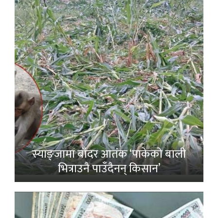
स्याङ्जामा बाँदर आतंक ‘पाकेको बाली
भित्राउनै पाउँदैनन् किसान’