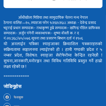
आँधीखोला मिडिया तथा सामुदायिक चेतना मन्च नेपाल
ठेगाना वालिङ—१०, स्याङजा फोन ९८१६१८१६८८
अध्यक्ष: - देवेन्द्र प्रसाद
भट्टराई
प्रधान सम्पादक:- राधाकृष्ण डुम्रे
सम्पादक:- खगिन्द्र पौडेल
ग्राफिक्स
सम्पादक:- अर्जुन पंगेनी
व्यवस्थापक:- शुष्मा वोस्ती
क. र द
नं.२१८३६८/७५/०७६
सूचना तथा प्रसारण बिभाग दर्ता नं १९०६
यो अनलाईन पत्रिका स्याङ्जाका क्रियाशिल पत्रकारहरुको
सक्रियतामा सञ्चालनमा ल्याईएको हो ।
हामी गण्डकी प्रदेश र ५
नम्बर प्रदेश, विशेषत: स्याङ्जा सेरोफेरोमा केन्द्रित रहनेछौ !
सुचना,जानकारी,मनोरञ्जन तथा विविध गतिविधि प्रस्तुत गर्ने हाम्रो
लक्ष्य रहेको छ !
============
जोडिनुहोस
फेसबुक