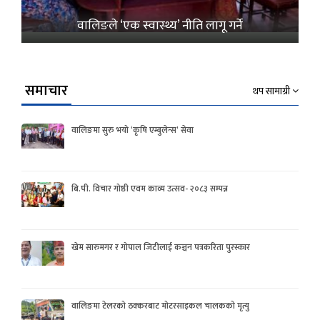
वालिङले ‘एक स्वास्थ्य’ नीति लागू गर्ने
समाचार
थप सामाग्री
वालिङमा सुरु भयो ‘कृषि एम्बुलेन्स’ सेवा
बि.पी. विचार गोष्ठी एवम काव्य उत्सव- २०८३ सम्पन्न
खेम सारुमगर र गोपाल जिटीलाई कञ्चन पत्रकरिता पुरस्कार
वालिङमा टेलरको ठक्करबाट मोटरसाइकल चालकको मृत्यु