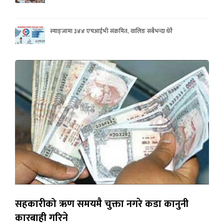
स्याङ्जामा ३४४ एचआईभी संक्रमित, वालिङ सबैभन्दा धेरै
सहकारीको ऋण समयमै चुक्ता नगरे कडा कानुनी
कारबाही गरिने