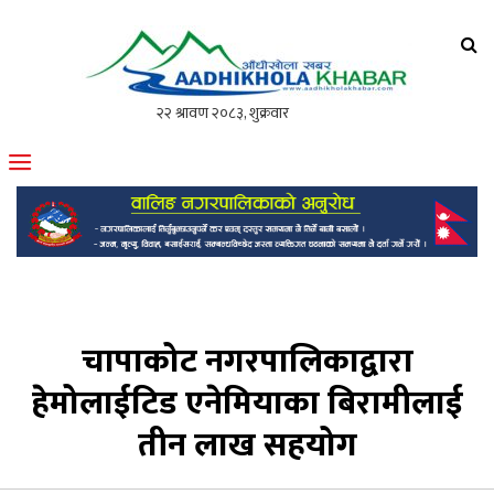
आँधीखोला खवर
मोफसलकै लोकप्रिय अनलाइन पत्रिका
चापाकोट नगरपालिकाद्वारा
हेमोलाईटिड एनेमियाका बिरामीलाई
तीन लाख सहयोग