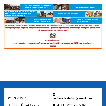
९८१६१८१६८८
aadhikholakhabar@gmail.com
ठेगाना वालिङ—१०, स्याङजा
क. र द नं. २१८३६८/७५/०७६