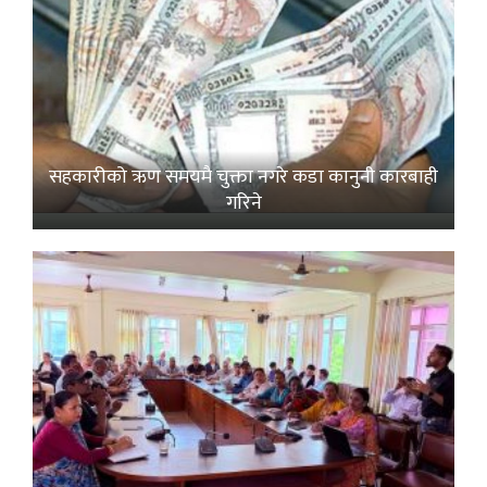
सहकारीको ऋण समयमै चुक्ता नगरे कडा कानुनी कारबाही
गरिने