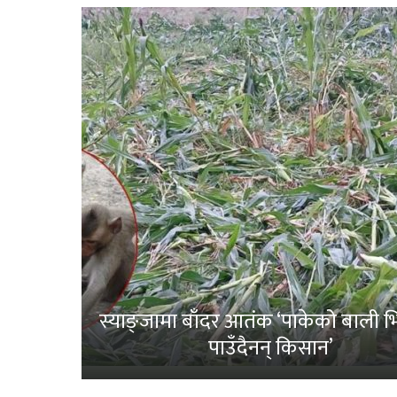
स्याङ्जामा बाँदर आतंक ‘पाकेको बाली भित
पाउँदैनन् किसान’