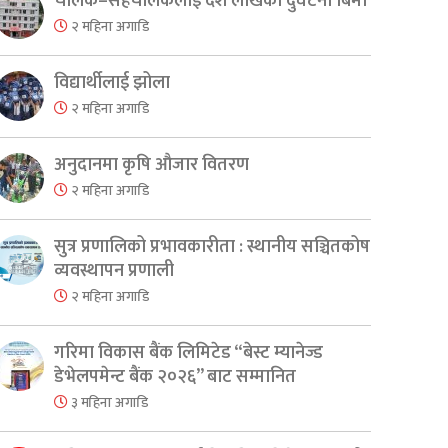
चालक–सहचालकलाई दश लाखको दुर्घटना बिमा
२ महिना अगाडि
विद्यार्थीलाई झोला
२ महिना अगाडि
अनुदानमा कृषि औजार वितरण
२ महिना अगाडि
सुत्र प्रणालिको प्रभावकारीता : स्थानीय सञ्चितकोष
व्यवस्थापन प्रणाली
२ महिना अगाडि
गरिमा विकास बैंक लिमिटेड “बेस्ट म्यानेज्ड
डेभेलपमेन्ट बैंक २०२६” बाट सम्मानित
३ महिना अगाडि