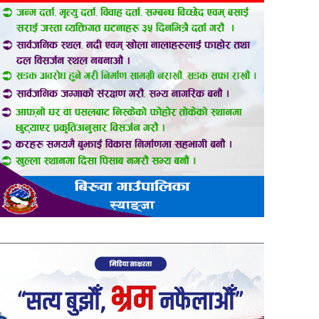
er
are