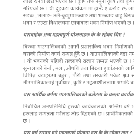
लाख रुपैया खर्छ भएको छ । कृषि तर्फ नमुना कृषि तथा कृष
गरिएको छ । यी दुइवटा कार्यक्रम मा झन्डै १ करोड १५
सडक , ललाङ- तर्ले-कुशुमभन्ज्याङ तथा भन्ज्याङ बाहु बिर
भबन र एउटा बिधालयमा छात्राबास भबन निर्माण भएको छ 
यसबाहेक अन्य महत्वपूर्ण योजनाहरु के के रहेका थिए ?
बिरुवा गाउपालिकाको आफ्नै प्रशासकिय भबन निर्माणको 
यसको निर्माण कार्य सम्पन्न हुँदै छ । गाउपालिकाको वडा नम्
। यो भबनको पहिलो तल्लाको ढलान सम्पन्न भएको छ । स
सुन्तलाको बेर्ना , मल , औषधि तथा बिरुवा हुर्काउनको ल
विभिन्न वडाहरुमा बङ्गुर , मौरी तथा तरकारी पकेट क्
गाँउपालिकालाई पूर्वाधार , कृषि र उद्द्यमशीलतामा अगाडि बढ
यस आर्थिक बर्षमा गाउपालिकाको बजेटमा के कस्ता कार्यक
निर्बाचित जनप्रतिनिधि हरुको कार्यकालको अन्तिम बर्
हरुलाइ सम्पन्नता गर्नलाइ जोड दिइएको छ । प्रार्थमिकताको कु
छ ।
यस बर्ष सम्पन्न हुने महत्वपुर्ण योजना हरु के के रहेका छन ?