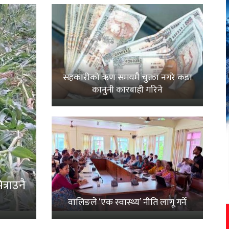
सहकारीको ऋण समयमै चुक्ता नगरे कडा
कानुनी कारबाही गरिने
्राउनै
वालिङले ‘एक स्वास्थ्य’ नीति लागू गर्ने