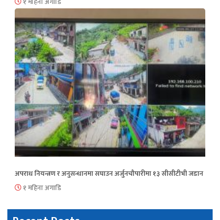
१ महिना अगाडि
अपराध नियन्त्रण र अनुसन्धानमा सघाउन अर्जुनचौपारीमा १३ सीसीटीभी जडान
१ महिना अगाडि