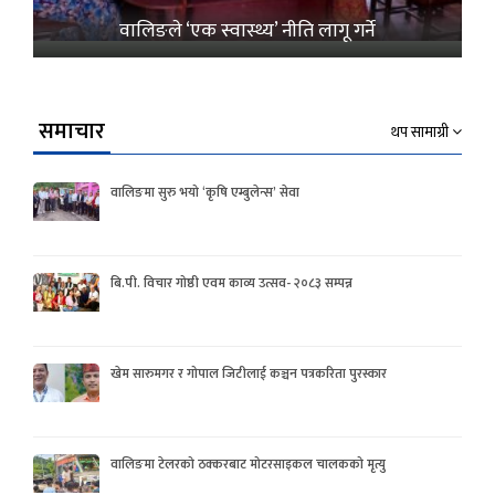
वालिङले ‘एक स्वास्थ्य’ नीति लागू गर्ने
समाचार
थप सामाग्री
वालिङमा सुरु भयो ‘कृषि एम्बुलेन्स’ सेवा
बि.पी. विचार गोष्ठी एवम काव्य उत्सव- २०८३ सम्पन्न
खेम सारुमगर र गोपाल जिटीलाई कञ्चन पत्रकरिता पुरस्कार
वालिङमा टेलरको ठक्करबाट मोटरसाइकल चालकको मृत्यु