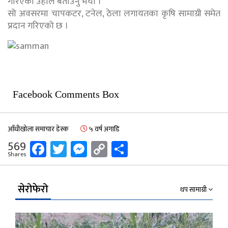
गरिएको उहाँले बताउनु भयो ।
सो अवसरमा चापकटर, टनेल, ठेला लगायतका कृषि सामाग्री समेत
प्रदान गरिएको छ ।
Facebook Comments Box
आँधीखोला समाचार डेस्क
५ वर्ष अगाडि
Facebook
Twitter
Messenger
Copy
Share
569
Shares
Link
सेरोफेरो
थप सामाग्री