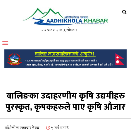
आँधीखोला खवर
मोफसलकै लोकप्रिय अनलाइन पत्रिका
वालिङका उदाहरणीय कृषि उद्यमीहरु
पुरस्कृत, कृषकहरुले पाए कृषि औजार
आँधीखोला समाचार डेस्क
५ वर्ष अगाडि