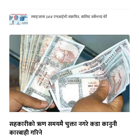
स्याङ्जामा ३४४ एचआईभी संक्रमित, वालिङ सबैभन्दा धेरै
सहकारीको ऋण समयमै चुक्ता नगरे कडा कानुनी
कारबाही गरिने