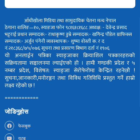
आँधीखोला मिडिया तथा सामुदायिक चेतना मन्च नेपाल
ठेगाना वालिङ—१०, स्याङजा फोन ९८१६१८१६८८
अध्यक्ष: - देवेन्द्र प्रसाद
भट्टराई
प्रधान सम्पादक:- राधाकृष्ण डुम्रे
सम्पादक:- खगिन्द्र पौडेल
ग्राफिक्स
सम्पादक:- अर्जुन पंगेनी
व्यवस्थापक:- शुष्मा वोस्ती
क. र द
नं.२१८३६८/७५/०७६
सूचना तथा प्रसारण बिभाग दर्ता नं १९०६
यो अनलाईन पत्रिका स्याङ्जाका क्रियाशिल पत्रकारहरुको
सक्रियतामा सञ्चालनमा ल्याईएको हो ।
हामी गण्डकी प्रदेश र ५
नम्बर प्रदेश, विशेषत: स्याङ्जा सेरोफेरोमा केन्द्रित रहनेछौ !
सुचना,जानकारी,मनोरञ्जन तथा विविध गतिविधि प्रस्तुत गर्ने हाम्रो
लक्ष्य रहेको छ !
============
जोडिनुहोस
फेसबुक
युटूब