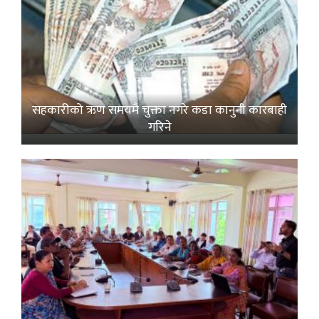
सहकारीको ऋण समयमै चुक्ता नगरे कडा कानुनी कारबाही
गरिने