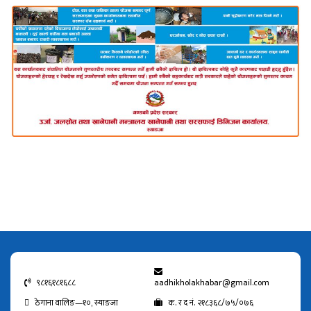
९८१६१८१६८८
aadhikholakhabar@gmail.com
ठेगाना वालिङ—१०, स्याङजा
क. र द नं. २१८३६८/७५/०७६