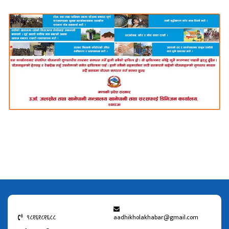
९८१६१८१६८८
aadhikholakhabar@gmail.com