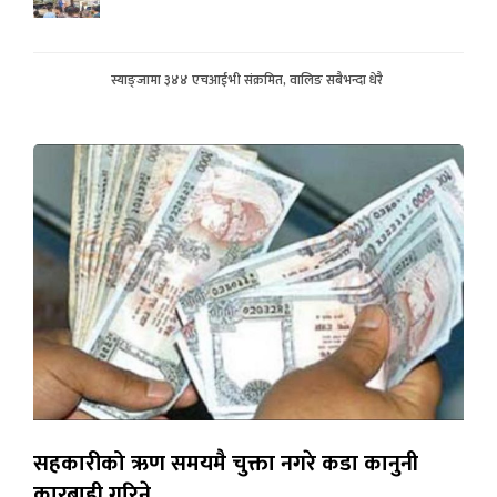
स्याङ्जामा ३४४ एचआईभी संक्रमित, वालिङ सबैभन्दा धेरै
सहकारीको ऋण समयमै चुक्ता नगरे कडा कानुनी
कारबाही गरिने