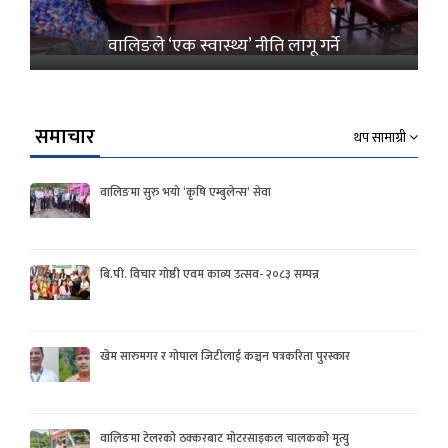
वालिङले ‘एक स्वास्थ्य’ नीति लागू गर्ने
समाचार
थप सामाग्री
वालिङमा सुरु भयो ‘कृषि एम्बुलेन्स’ सेवा
बि.पी. विचार गोष्ठी एवम काव्य उत्सव- २०८३ सम्पन्न
खेम सारुमगर र गोपाल जिटीलाई कञ्चन पत्रकरिता पुरस्कार
वालिङमा टेलरको ठक्करबाट मोटरसाइकल चालकको मृत्यु