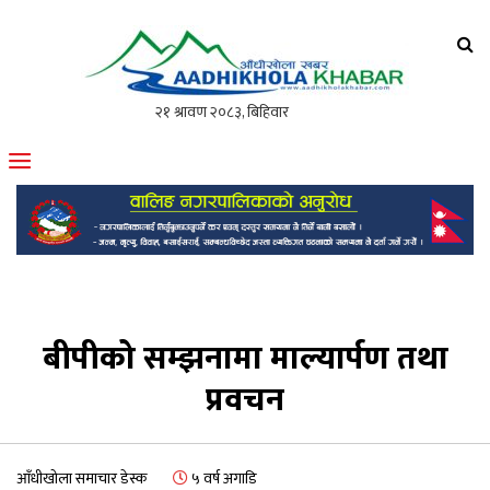
आँधीखोला खवर
मोफसलकै लोकप्रिय अनलाइन पत्रिका
बीपीको सम्झनामा माल्यार्पण तथा
प्रवचन
आँधीखोला समाचार डेस्क
५ वर्ष अगाडि