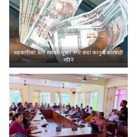
सहकारीको ऋण समयमै चुक्ता नगरे कडा कानुनी कारबाही
गरिने