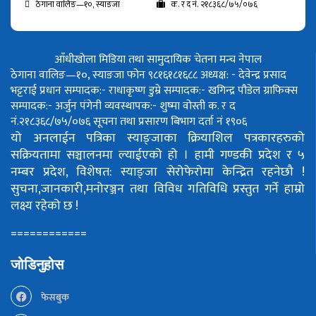
ठेगाना वालिङ—१०, स्याङजा
क. र द नं. २१८३६८/७५/०७६
आँधीखोला मिडिया तथा सामुदायिक चेतना मन्च नेपाल
ठेगाना वालिङ—१०, स्याङजा फोन ९८१६१८१६८८
अध्यक्ष: - देवेन्द्र प्रसाद
भट्टराई
प्रधान सम्पादक:- राधाकृष्ण डुम्रे
सम्पादक:- खगिन्द्र पौडेल
ग्राफिक्स
सम्पादक:- अर्जुन पंगेनी
व्यवस्थापक:- शुष्मा वोस्ती
क. र द
नं.२१८३६८/७५/०७६
सूचना तथा प्रसारण बिभाग दर्ता नं १९०६
यो अनलाईन पत्रिका स्याङ्जाका क्रियाशिल पत्रकारहरुको
सक्रियतामा सञ्चालनमा ल्याईएको हो ।
हामी गण्डकी प्रदेश र ५
नम्बर प्रदेश, विशेषत: स्याङ्जा सेरोफेरोमा केन्द्रित रहनेछौ !
सुचना,जानकारी,मनोरञ्जन तथा विविध गतिविधि प्रस्तुत गर्ने हाम्रो
लक्ष्य रहेको छ !
============
जोडिनुहोस
फेसबुक