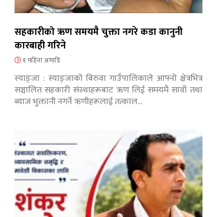
सहकारीको ऋण समयमै चुक्ता नगरे कडा कानुनी
कारबाही गरिने
१ महिना अगाडि
स्याङ्जा : स्याङ्जाको बिरुवा गाउँपालिकाले आफ्नो क्षेत्रभित्र
सञ्चालित सहकारी संस्थाहरूबाट ऋण लिई समयमै सावाँ तथा
ब्याज भुक्तानी नगर्ने ऋणीहरूलाई तत्काल…