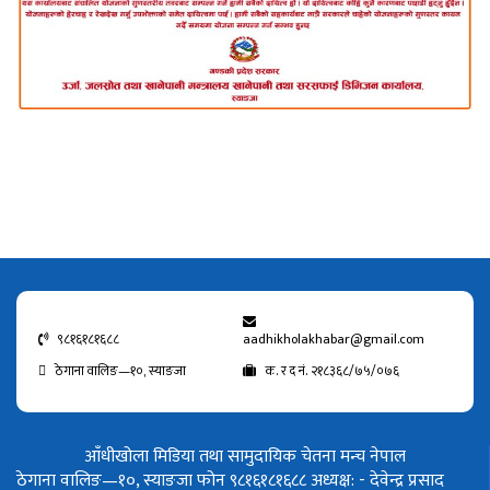
९८१६१८१६८८
aadhikholakhabar@gmail.com
ठेगाना वालिङ—१०, स्याङजा
क. र द नं. २१८३६८/७५/०७६
आँधीखोला मिडिया तथा सामुदायिक चेतना मन्च नेपाल
ठेगाना वालिङ—१०, स्याङजा फोन ९८१६१८१६८८
अध्यक्ष: - देवेन्द्र प्रसाद