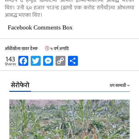
सन्दीप द हन्ड्रेड क्रिकेटमा ओभल इन्भिन्सिबलमा आबद्ध भएका
थिए। उनी ६० हजार पाउन्ड (झण्डै एक करोड रुपैयाँ)मा ओभलमा
आबद्ध भएका थिए।
Facebook Comments Box
आँधीखोला खवर डेस्क
५ वर्ष अगाडि
Facebook
Twitter
Messenger
Copy
Share
143
Shares
Link
सेरोफेरो
थप सामाग्री