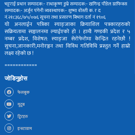
भट्टराई
प्रधान सम्पादक:- राधाकृष्ण डुम्रे
सम्पादक:- खगिन्द्र पौडेल
ग्राफिक्स
सम्पादक:- अर्जुन पंगेनी
व्यवस्थापक:- शुष्मा वोस्ती
क. र द
नं.२१८३६८/७५/०७६
सूचना तथा प्रसारण बिभाग दर्ता नं १९०६
यो अनलाईन पत्रिका स्याङ्जाका क्रियाशिल पत्रकारहरुको
सक्रियतामा सञ्चालनमा ल्याईएको हो ।
हामी गण्डकी प्रदेश र ५
नम्बर प्रदेश, विशेषत: स्याङ्जा सेरोफेरोमा केन्द्रित रहनेछौ !
सुचना,जानकारी,मनोरञ्जन तथा विविध गतिविधि प्रस्तुत गर्ने हाम्रो
लक्ष्य रहेको छ !
============
जोडिनुहोस
फेसबुक
युटूब
ट्विटहरु
इन्स्टाग्राम