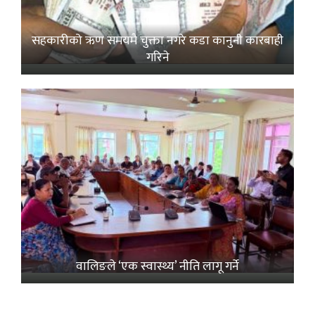
सहकारीको ऋण समयमै चुक्ता नगरे कडा कानुनी कारबाही
गरिने
वालिङले ‘एक स्वास्थ्य’ नीति लागू गर्ने