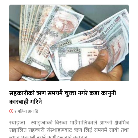
सहकारीको ऋण समयमै चुक्ता नगरे कडा कानुनी
कारबाही गरिने
१ महिना अगाडि
स्याङ्जा : स्याङ्जाको बिरुवा गाउँपालिकाले आफ्नो क्षेत्रभित्र
सञ्चालित सहकारी संस्थाहरूबाट ऋण लिई समयमै सावाँ तथा
ब्याज भुक्तानी नगर्ने ऋणीहरूलाई तत्काल…