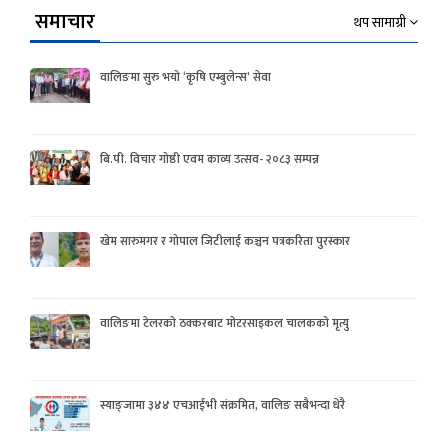
समाचार
थप सामाग्री
वालिङमा सुरु भयो ‘कृषि एम्बुलेन्स’ सेवा
बि.पी. विचार गोष्ठी एवम काव्य उत्सव- २०८३ सम्पन्न
खेम सारुमगर र गोपाल जिटीलाई कञ्चन पत्रकरिता पुरस्कार
वालिङमा टेलरको ठक्करबाट मोटरसाइकल चालकको मृत्यु
स्याङ्जामा ३४४ एचआईभी संक्रमित, वालिङ सबैभन्दा धेरै