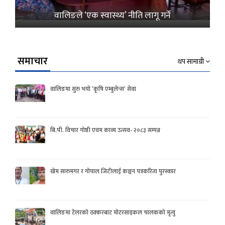
वालिङले ‘एक स्वास्थ्य’ नीति लागू गर्ने
समाचार
थप सामाग्री
वालिङमा सुरु भयो ‘कृषि एम्बुलेन्स’ सेवा
बि.पी. विचार गोष्ठी एवम काव्य उत्सव- २०८३ सम्पन्न
खेम सारुमगर र गोपाल जिटीलाई कञ्चन पत्रकरिता पुरस्कार
वालिङमा टेलरको ठक्करबाट मोटरसाइकल चालकको मृत्यु