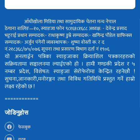
आँधीखोला मिडिया तथा सामुदायिक चेतना मन्च नेपाल
ठेगाना वालिङ—१०, स्याङजा फोन ९८१६१८१६८८
अध्यक्ष: - देवेन्द्र प्रसाद
भट्टराई
प्रधान सम्पादक:- राधाकृष्ण डुम्रे
सम्पादक:- खगिन्द्र पौडेल
ग्राफिक्स
सम्पादक:- अर्जुन पंगेनी
व्यवस्थापक:- शुष्मा वोस्ती
क. र द
नं.२१८३६८/७५/०७६
सूचना तथा प्रसारण बिभाग दर्ता नं १९०६
यो अनलाईन पत्रिका स्याङ्जाका क्रियाशिल पत्रकारहरुको
सक्रियतामा सञ्चालनमा ल्याईएको हो ।
हामी गण्डकी प्रदेश र ५
नम्बर प्रदेश, विशेषत: स्याङ्जा सेरोफेरोमा केन्द्रित रहनेछौ !
सुचना,जानकारी,मनोरञ्जन तथा विविध गतिविधि प्रस्तुत गर्ने हाम्रो
लक्ष्य रहेको छ !
============
जोडिनुहोस
फेसबुक
युटूब