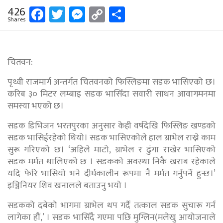
Facebook
Twitter
Messenger
Copy
Share
426
Shares
Link
चितवन:
पृथ्वी राजमार्ग अन्तर्गत चितवनको फिस्लिङमा सडक भासिएको छ।
करिब ३० मिटर लम्बाइ सडक भासिँदा सवारी साधन आवागमनमा
समस्या भएको छ।
सडक डिभिजन भरतपुरका अनुसार केही वर्षदेखि फिस्लिङ खण्डको
सडक भासिईरहेको थियो। सडक भासिएकोले हाल ग्राभेल राख्ने काम
सुरू गरिएको छ। ‘अहिले माटो, ग्राभेल र ढुंगा राखेर भासिएको
सडक मर्मत थालिएको छ । सडकको अवस्था निकै खराब रहेकाले
यदि फेरि भासियो भने दीर्घकालीन रूपमा नै मर्मत गर्नुपर्ने हुन्छ।’
इञ्जिनियर शिव खनालले बताउनु भयो ।
सडकको दबेको भागमा ग्राभेल थप गर्दै तत्काल सडक सुचारू गर्न
लागेका हौं,’ । सडक भासिँदै गएमा पछि मुग्लिन(मलेखु आयोजनाले