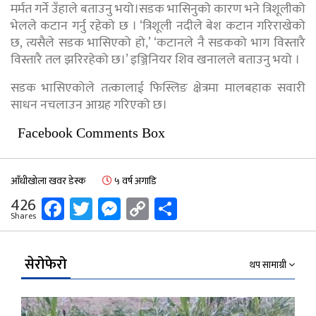
मर्मत गर्ने उँहाले बताउनु भयो।सडक भासिनुको कारण भने त्रिशूलीको
भेलले कटान गर्नु रहेको छ । ‘त्रिशूली नदीले बेश कटान गरिराखेको
छ, त्यसैले सडक भासिएको हो,’ ‘कटानले नै सडकको भाग विस्तारै
विस्तारै तल झरिरहेको छ।’ इञ्जिनियर शिव खनालले बताउनु भयो ।
सडक भासिएकोले तत्कालाई फिस्लिङ क्षेत्रमा मालबहाक सवारी
साधन नचलाउन आग्रह गरिएको छ।
Facebook Comments Box
आँधीखोला खवर डेस्क
५ वर्ष अगाडि
Facebook
Twitter
Messenger
Copy
Share
426
Shares
Link
सेरोफेरो
थप सामाग्री