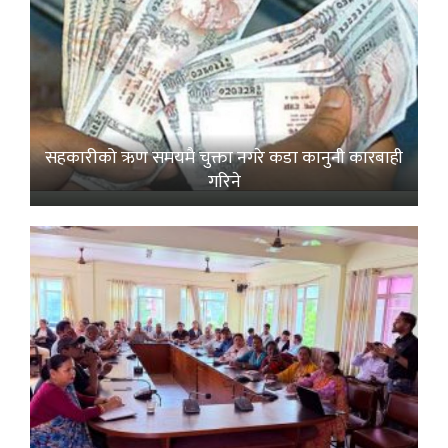
सहकारीको ऋण समयमै चुक्ता नगरे कडा कानुनी कारबाही
गरिने