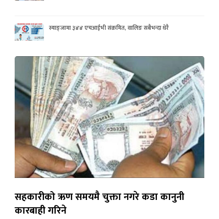
स्याङ्जामा ३४४ एचआईभी संक्रमित, वालिङ सबैभन्दा धेरै
सहकारीको ऋण समयमै चुक्ता नगरे कडा कानुनी
कारबाही गरिने