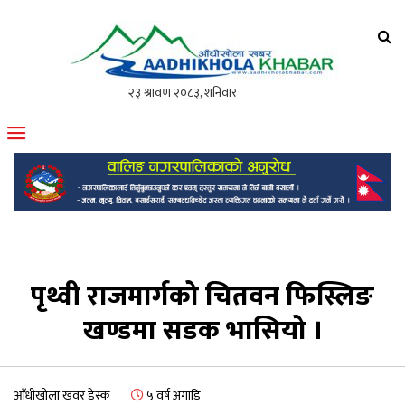
आँधीखोला खवर
मोफसलकै लोकप्रिय अनलाइन पत्रिका
पृथ्वी राजमार्गको चितवन फिस्लिङ
खण्डमा सडक भासियो ।
आँधीखोला खवर डेस्क
५ वर्ष अगाडि