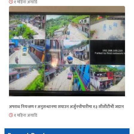
१ महिना अगाडि
अपराध नियन्त्रण र अनुसन्धानमा सघाउन अर्जुनचौपारीमा १३ सीसीटीभी जडान
१ महिना अगाडि