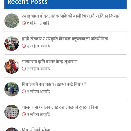
Recent Posts
स्याङ्जामा बाँदर आतंक ‘पाकेको बाली भित्राउनै पाउँदैनन् किसान’
१ महिना अगाडि
हाम्रो संस्कार र संस्कृति विषयक वक्तृत्वकला प्रतियोगिता
२ महिना अगाडि
गल्याङमा कृषि बजार केन्द्र शुभारम्भ
२ महिना अगाडि
विद्यालयमै केरा खेती : उद्यमी बन्दै विद्यार्थी
२ महिना अगाडि
चालक–सहचालकलाई दश लाखको दुर्घटना बिमा
२ महिना अगाडि
विद्यार्थीलाई झोला