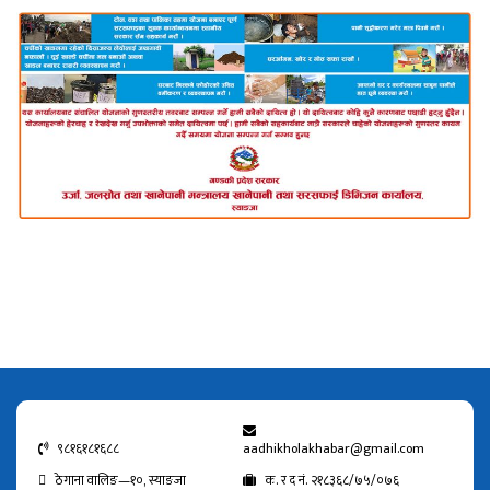
९८१६१८१६८८
aadhikholakhabar@gmail.com
ठेगाना वालिङ—१०, स्याङजा
क. र द नं. २१८३६८/७५/०७६