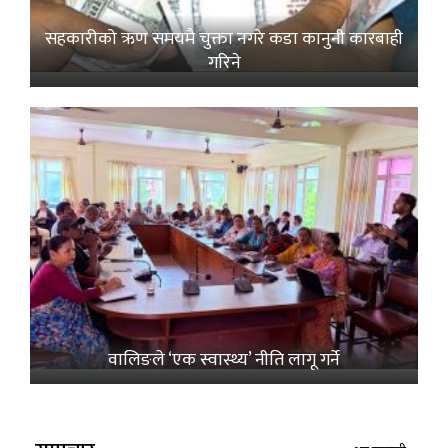
सहकारीको ऋण समयमै चुक्ता नगरे कडा कानुनी कारबाही
गरिने
वालिङले ‘एक स्वास्थ्य’ नीति लागू गर्ने