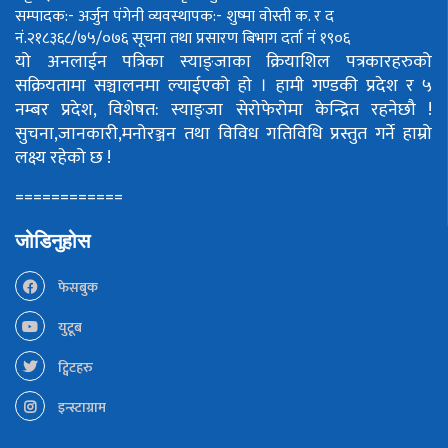
सम्पादक:- अर्जुन पंगेनी
व्यवस्थापक:- शुष्मा वोस्ती
क. र द
नं.२१८३६८/७५/०७६
सूचना तथा प्रसारण बिभाग दर्ता नं १९०६
यो अनलाईन पत्रिका स्याङ्जाका क्रियाशिल पत्रकारहरुको
सक्रियतामा सञ्चालनमा ल्याईएको हो ।
हामी गण्डकी प्रदेश र ५
नम्बर प्रदेश, विशेषत: स्याङ्जा सेरोफेरोमा केन्द्रित रहनेछौ !
सुचना,जानकारी,मनोरञ्जन तथा विविध गतिविधि प्रस्तुत गर्ने हाम्रो
लक्ष्य रहेको छ !
============
जोडिनुहोस
फेसबुक
युटूब
ट्विटहरु
इन्स्टाग्राम