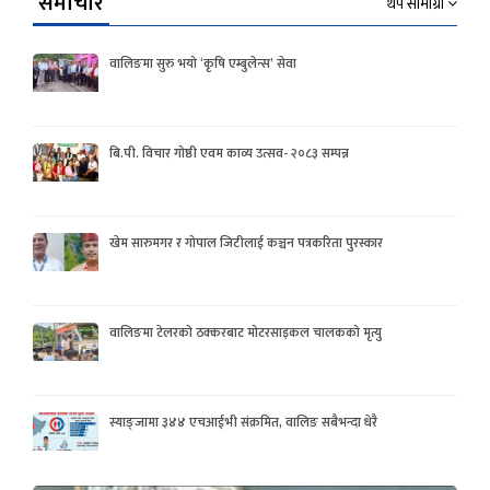
समाचार
थप सामाग्री
वालिङमा सुरु भयो ‘कृषि एम्बुलेन्स’ सेवा
बि.पी. विचार गोष्ठी एवम काव्य उत्सव- २०८३ सम्पन्न
खेम सारुमगर र गोपाल जिटीलाई कञ्चन पत्रकरिता पुरस्कार
वालिङमा टेलरको ठक्करबाट मोटरसाइकल चालकको मृत्यु
स्याङ्जामा ३४४ एचआईभी संक्रमित, वालिङ सबैभन्दा धेरै