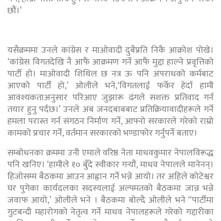
छौं।’
यसैक्रममा उनले कांग्रेस र माओवादी दुबैप्रति निकै आक्रोश पोखे।
‘कांग्रेस विगतदेखि नै आफैं आक्रमण गर्ने आफैं मुद्दा हाल्ने प्रवृत्तिको
पार्टी हो। माओवादी शिथिल छ नत्र ऊ पनि अपराधको कर्मबाट
आएको पार्टी हो,’ ओलीले भने,‘विगतलाई फर्केर हेर्दा हामी
आवश्यकताअनुसार परिआए जुझारू ढंगले सशक्त प्रतिवाद गर्न
तयार हुनु पर्दछ।’ उनले अब जनदबाबबाट प्रतिक्रियावादीहरूले गर्ने
हमला परास्त गर्न संगठन निर्माण गर्ने, आफ्नो सरकारले गरेको राम्रो
कामको प्रचार गर्ने, वर्तमान सरकारको भण्डाफोर गर्नुपर्ने बताए।
सम्बोधनका क्रममा उनी एमाले वरिष्ठ नेता माधवकुमार नेपालविरूद्ध
पनि खनिए। ‘हामीले १० बुँदे स्वीकार गर्‍यौं, माधव नेपालले मानेनन्।
हिजोसम्म बैठकमा आउन आह्वान गर्ने भन्ने आयो। तर अहिले कोटेश्वर
घर पुगेका कार्यदलका सदस्यलाई अल्पमतको बैठकमा जान्न भन्ने
जवाफ आयो,’ ‌ओलीले भने । बैठकमा बोल्दै ओलीले भने “पार्टीमा
गुटबन्दी महारोगको नेतृत्व गर्ने माधव नेपालहरूले गरेको गद्दारीका