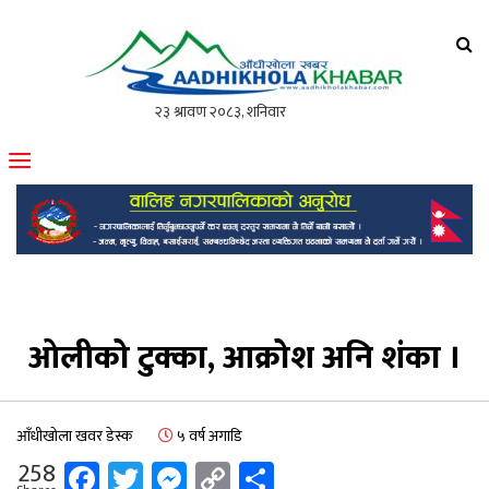
आँधीखोला खवर
मोफसलकै लोकप्रिय अनलाइन पत्रिका
ओलीको टुक्का, आक्रोश अनि शंका ।
आँधीखोला खवर डेस्क
५ वर्ष अगाडि
Facebook
Twitter
Messenger
Copy
Share
258