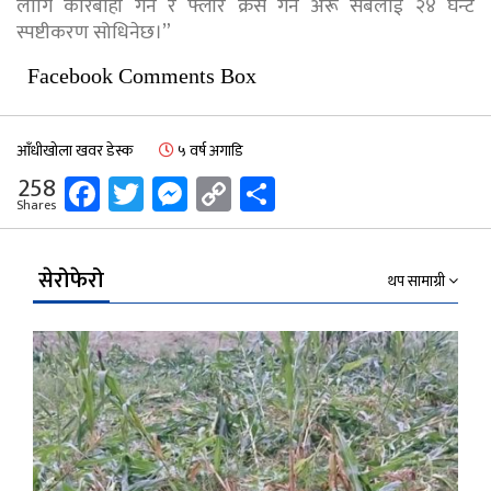
लागि कारबाही गर्ने र फ्लोर क्रस गर्ने अरू सबैलाई २४ घन्टे
स्पष्टीकरण सोधिनेछ।”
Facebook Comments Box
आँधीखोला खवर डेस्क
५ वर्ष अगाडि
Facebook
Twitter
Messenger
Copy
Share
258
Shares
Link
सेरोफेरो
थप सामाग्री