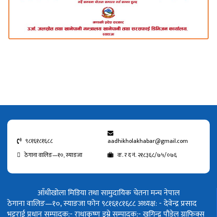
९८१६१८१६८८
aadhikholakhabar@gmail.com
ठेगाना वालिङ—१०, स्याङजा
क. र द नं. २१८३६८/७५/०७६
आँधीखोला मिडिया तथा सामुदायिक चेतना मन्च नेपाल
ठेगाना वालिङ—१०, स्याङजा फोन ९८१६१८१६८८
अध्यक्ष: - देवेन्द्र प्रसाद
भट्टराई
प्रधान सम्पादक:- राधाकृष्ण डुम्रे
सम्पादक:- खगिन्द्र पौडेल
ग्राफिक्स