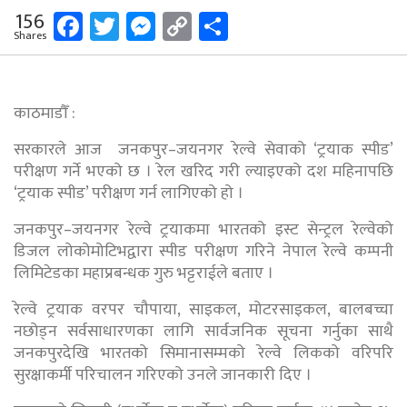
Facebook
Twitter
Messenger
Copy
Share
156
Shares
Link
काठमाडौँ :
सरकारले आज जनकपुर–जयनगर रेल्वे सेवाको ‘ट्रयाक स्पीड’
परीक्षण गर्ने भएको छ । रेल खरिद गरी ल्याइएको दश महिनापछि
‘ट्रयाक स्पीड’ परीक्षण गर्न लागिएको हो ।
जनकपुर–जयनगर रेल्वे ट्रयाकमा भारतको इस्ट सेन्ट्रल रेल्वेको
डिजल लोकोमोटिभद्वारा स्पीड परीक्षण गरिने नेपाल रेल्वे कम्पनी
लिमिटेडका महाप्रबन्धक गुरु भट्टराईले बताए ।
रेल्वे ट्रयाक वरपर चौपाया, साइकल, मोटरसाइकल, बालबच्चा
नछोड्न सर्वसाधारणका लागि सार्वजनिक सूचना गर्नुका साथै
जनकपुरदेखि भारतको सिमानासम्मको रेल्वे लिकको वरिपरि
सुरक्षाकर्मी परिचालन गरिएको उनले जानकारी दिए ।