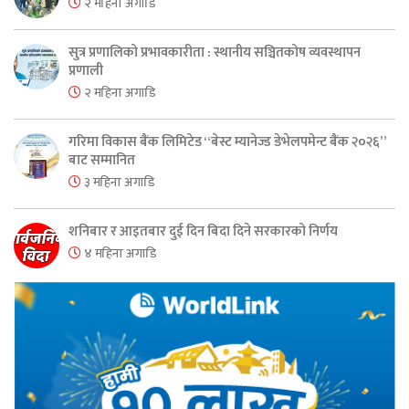
२ महिना अगाडि
सुत्र प्रणालिको प्रभावकारीता : स्थानीय सञ्चितकोष व्यवस्थापन
प्रणाली
२ महिना अगाडि
गरिमा विकास बैंक लिमिटेड “बेस्ट म्यानेज्ड डेभेलपमेन्ट बैंक २०२६”
बाट सम्मानित
३ महिना अगाडि
शनिबार र आइतबार दुई दिन बिदा दिने सरकारको निर्णय
४ महिना अगाडि