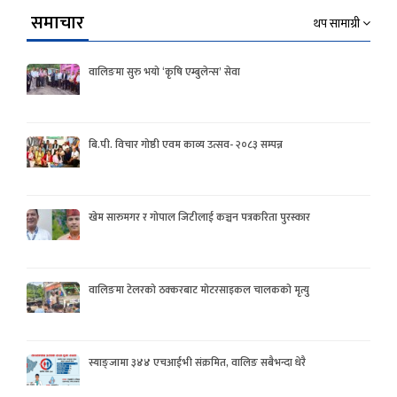
समाचार
थप सामाग्री
वालिङमा सुरु भयो ‘कृषि एम्बुलेन्स’ सेवा
बि.पी. विचार गोष्ठी एवम काव्य उत्सव- २०८३ सम्पन्न
खेम सारुमगर र गोपाल जिटीलाई कञ्चन पत्रकरिता पुरस्कार
वालिङमा टेलरको ठक्करबाट मोटरसाइकल चालकको मृत्यु
स्याङ्जामा ३४४ एचआईभी संक्रमित, वालिङ सबैभन्दा धेरै