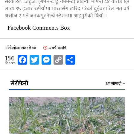
सरकारले जिटुजी (गभर्मेन्ट टू गभर्मेन्ट) प्रक्रिया मार्फत ८४ करोड ६५
लाख ९५ हजार रुपैयाँमा भारतसँग खरिद गरेको दुईवटा रेल गत वर्ष
असोज २ गते जनकपुर रेल्वे स्टेशनमा आइपुगेको थियो ।
Facebook Comments Box
आँधीखोला खवर डेस्क
५ वर्ष अगाडि
Facebook
Twitter
Messenger
Copy
Share
156
Shares
Link
सेरोफेरो
थप सामाग्री