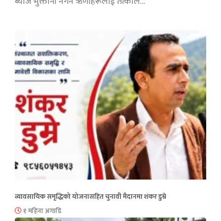
ब्याज भुक्तानी नगर्ने ऋणीहरूलाई तत्काल…
व्यावसायिक समृद्धिको योजनासहित चुनावी मैदानमा शंकर डुम्रे
१ महिना अगाडि