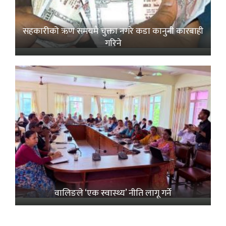
सहकारीको ऋण समयमै चुक्ता नगरे कडा कानुनी कारबाही
गरिने
वालिङले ‘एक स्वास्थ्य’ नीति लागू गर्ने