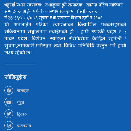
भट्टराई
प्रधान सम्पादक:- राधाकृष्ण डुम्रे
सम्पादक:- खगिन्द्र पौडेल
ग्राफिक्स
सम्पादक:- अर्जुन पंगेनी
व्यवस्थापक:- शुष्मा वोस्ती
क. र द
नं.२१८३६८/७५/०७६
सूचना तथा प्रसारण बिभाग दर्ता नं १९०६
यो अनलाईन पत्रिका स्याङ्जाका क्रियाशिल पत्रकारहरुको
सक्रियतामा सञ्चालनमा ल्याईएको हो ।
हामी गण्डकी प्रदेश र ५
नम्बर प्रदेश, विशेषत: स्याङ्जा सेरोफेरोमा केन्द्रित रहनेछौ !
सुचना,जानकारी,मनोरञ्जन तथा विविध गतिविधि प्रस्तुत गर्ने हाम्रो
लक्ष्य रहेको छ !
============
जोडिनुहोस
फेसबुक
युटूब
ट्विटहरु
इन्स्टाग्राम