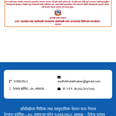
९८१६१८१६८८
aadhikholakhabar@gmail.com
ठेगाना वालिङ—१०, स्याङजा
क. र द नं. २१८३६८/७५/०७६
आँधीखोला मिडिया तथा सामुदायिक चेतना मन्च नेपाल
ठेगाना वालिङ—१०, स्याङजा फोन ९८१६१८१६८८
अध्यक्ष: - देवेन्द्र प्रसाद