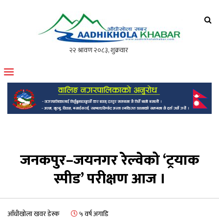
आँधीखोला खवर
मोफसलकै लोकप्रिय अनलाइन पत्रिका
जनकपुर–जयनगर रेल्वेको ‘ट्रयाक
स्पीड’ परीक्षण आज ।
आँधीखोला खवर डेस्क
५ वर्ष अगाडि