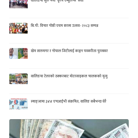
वालिङमा सुरु भयो ‘कृषि एम्बुलेन्स’ सेवा
बि.पी. विचार गोष्ठी एवम काव्य उत्सव- २०८३ सम्पन्न
खेम सारुमगर र गोपाल जिटीलाई कञ्चन पत्रकरिता पुरस्कार
वालिङमा टेलरको ठक्करबाट मोटरसाइकल चालकको मृत्यु
स्याङ्जामा ३४४ एचआईभी संक्रमित, वालिङ सबैभन्दा धेरै