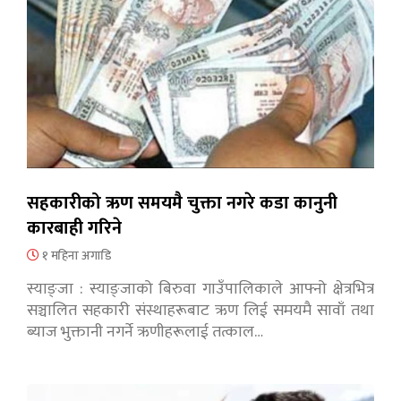
सहकारीको ऋण समयमै चुक्ता नगरे कडा कानुनी
कारबाही गरिने
१ महिना अगाडि
स्याङ्जा : स्याङ्जाको बिरुवा गाउँपालिकाले आफ्नो क्षेत्रभित्र
सञ्चालित सहकारी संस्थाहरूबाट ऋण लिई समयमै सावाँ तथा
ब्याज भुक्तानी नगर्ने ऋणीहरूलाई तत्काल…