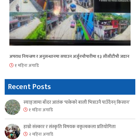
अपराध नियन्त्रण र अनुसन्धानमा सघाउन अर्जुनचौपारीमा १३ सीसीटीभी जडान
१ महिना अगाडि
Recent Posts
स्याङ्जामा बाँदर आतंक ‘पाकेको बाली भित्राउनै पाउँदैनन् किसान’
१ महिना अगाडि
हाम्रो संस्कार र संस्कृति विषयक वक्तृत्वकला प्रतियोगिता
२ महिना अगाडि