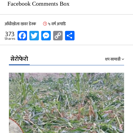
Facebook Comments Box
आँधीखोला खवर डेस्क
५ वर्ष अगाडि
Facebook
Twitter
Messenger
Copy
Share
373
Shares
Link
सेरोफेरो
थप सामाग्री