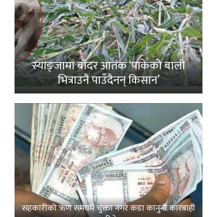
स्याङ्जामा बाँदर आतंक ‘पाकेको बाली
भित्राउनै पाउँदैनन् किसान’
सहकारीको ऋण समयमै चुक्ता नगरे कडा कानुनी कारबाही