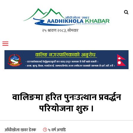
आँधीखोला खवर
मोफसलकै लोकप्रिय अनलाइन पत्रिका
वालिङमा हरित पुनःउत्थान प्रवर्द्धन
परियोजना शुरु ।
आँधीखोला खवर डेस्क
५ वर्ष अगाडि