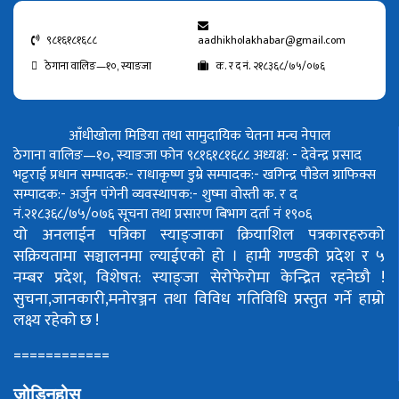
९८१६१८१६८८
aadhikholakhabar@gmail.com
ठेगाना वालिङ—१०, स्याङजा
क. र द नं. २१८३६८/७५/०७६
आँधीखोला मिडिया तथा सामुदायिक चेतना मन्च नेपाल
ठेगाना वालिङ—१०, स्याङजा फोन ९८१६१८१६८८
अध्यक्ष: - देवेन्द्र प्रसाद
भट्टराई
प्रधान सम्पादक:- राधाकृष्ण डुम्रे
सम्पादक:- खगिन्द्र पौडेल
ग्राफिक्स
सम्पादक:- अर्जुन पंगेनी
व्यवस्थापक:- शुष्मा वोस्ती
क. र द
नं.२१८३६८/७५/०७६
सूचना तथा प्रसारण बिभाग दर्ता नं १९०६
यो अनलाईन पत्रिका स्याङ्जाका क्रियाशिल पत्रकारहरुको
सक्रियतामा सञ्चालनमा ल्याईएको हो ।
हामी गण्डकी प्रदेश र ५
नम्बर प्रदेश, विशेषत: स्याङ्जा सेरोफेरोमा केन्द्रित रहनेछौ !
सुचना,जानकारी,मनोरञ्जन तथा विविध गतिविधि प्रस्तुत गर्ने हाम्रो
लक्ष्य रहेको छ !
============
जोडिनुहोस