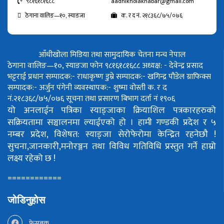
९८१६१८१६८८
aadhikholakhabar@gmail.com
ठेगाना वालिङ—१०, स्याङजा
क. र द नं. २१८३६८/७५/०७६
आँधीखोला मिडिया तथा सामुदायिक चेतना मन्च नेपाल
ठेगाना वालिङ—१०, स्याङजा फोन ९८१६१८१६८८
अध्यक्ष: - देवेन्द्र प्रसाद
भट्टराई
प्रधान सम्पादक:- राधाकृष्ण डुम्रे
सम्पादक:- खगिन्द्र पौडेल
ग्राफिक्स
सम्पादक:- अर्जुन पंगेनी
व्यवस्थापक:- शुष्मा वोस्ती
क. र द
नं.२१८३६८/७५/०७६
सूचना तथा प्रसारण बिभाग दर्ता नं १९०६
यो अनलाईन पत्रिका स्याङ्जाका क्रियाशिल पत्रकारहरुको
सक्रियतामा सञ्चालनमा ल्याईएको हो ।
हामी गण्डकी प्रदेश र ५
नम्बर प्रदेश, विशेषत: स्याङ्जा सेरोफेरोमा केन्द्रित रहनेछौ !
सुचना,जानकारी,मनोरञ्जन तथा विविध गतिविधि प्रस्तुत गर्ने हाम्रो
लक्ष्य रहेको छ !
============
जोडिनुहोस
फेसबुक