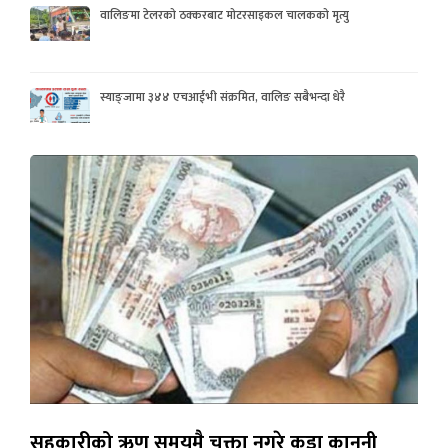
वालिङमा टेलरको ठक्करबाट मोटरसाइकल चालकको मृत्यु
स्याङ्जामा ३४४ एचआईभी संक्रमित, वालिङ सबैभन्दा धेरै
सहकारीको ऋण समयमै चुक्ता नगरे कडा कानुनी