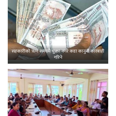
सहकारीको ऋण समयमै चुक्ता नगरे कडा कानुनी कारबाही
गरिने