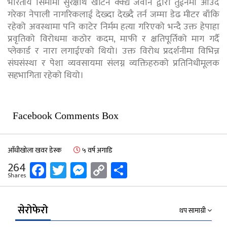
भारतीय सिमामा सुरक्षार्थ खटिने क्क्द्य जवान द्वारा तुईनमा आउँदै
गरेका नेपाली नागरिकलाई देख्दा देख्दै तर्न जम्मा डेढ मीटर बाँकि
रहेको अवस्थामा पनि काटेर निर्मम हत्या गरिएको भन्दै उक्त हेपाहा
प्रवृतिको विरोधमा कठोर कदम, माफी र क्षतिपूर्तिको माग गर्दै
प्लेकार्ड र नारा लगाईएको थियो। उक्त विरोध प्रदर्शनीमा विभिन्न
संघसंस्था र पेशा व्यवसायमा संलग्न व्यक्तिहरुको प्रतिनिधीमूलक
सहभागिता रहेको थियो।
Facebook Comments Box
आँधीखोला खवर डेस्क
५ वर्ष अगाडि
Facebook
Twitter
Messenger
Copy
Share
264
Shares
Link
सेरोफेरो
थप सामाग्री