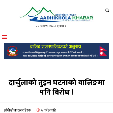
आँधीखोला खवर
मोफसलकै लोकप्रिय अनलाइन पत्रिका
दार्चुलाको तुइन घटनाको वालिङमा
पनि बिरोध !
आँधीखोला खवर डेस्क
५ वर्ष अगाडि