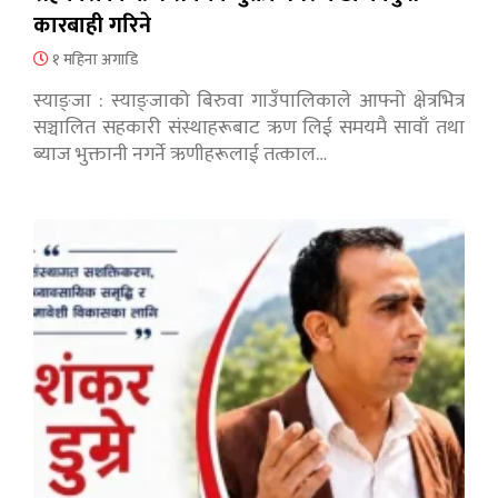
कारबाही गरिने
१ महिना अगाडि
स्याङ्जा : स्याङ्जाको बिरुवा गाउँपालिकाले आफ्नो क्षेत्रभित्र
सञ्चालित सहकारी संस्थाहरूबाट ऋण लिई समयमै सावाँ तथा
ब्याज भुक्तानी नगर्ने ऋणीहरूलाई तत्काल…