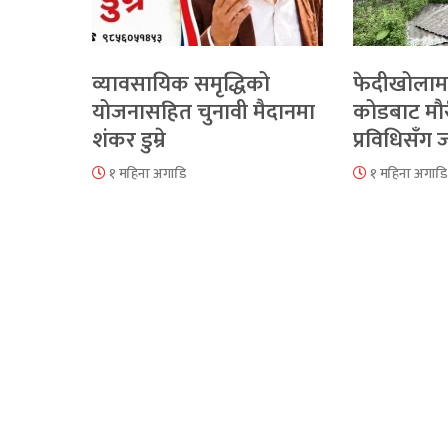
व्यावसायिक समृद्धिको
फेदीखोलाम
योजनासहित चुनावी मैदानमा
कोडबाट मौ
शंकर डुम्रे
प्रविधिसँग
१ महिना अगाडि
१ महिना अगाडि