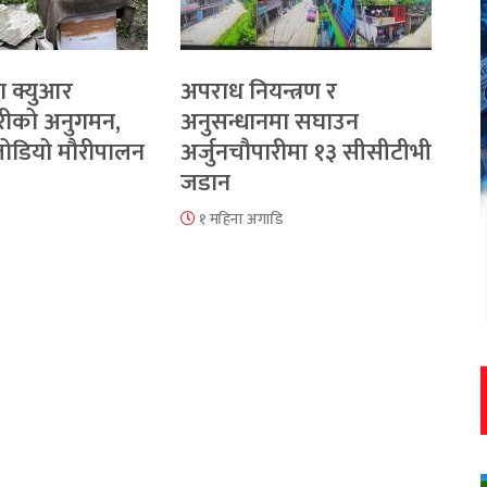
ा क्युआर
अपराध नियन्त्रण र
रीको अनुगमन,
अनुसन्धानमा सघाउन
 जोडियो मौरीपालन
अर्जुनचौपारीमा १३ सीसीटीभी
जडान
१ महिना अगाडि