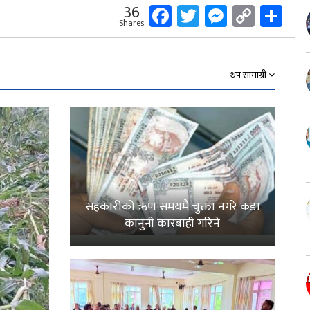
Facebook
Twitter
Messeng
Copy
Sh
36
Shares
Link
थप सामाग्री
सहकारीको ऋण समयमै चुक्ता नगरे कडा
कानुनी कारबाही गरिने