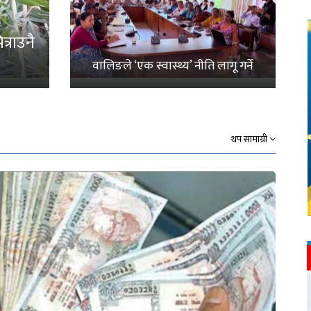
्राउनै
वालिङले ‘एक स्वास्थ्य’ नीति लागू गर्ने
थप सामाग्री