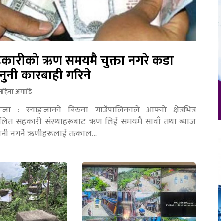
कारीको ऋण समयमै चुक्ता नगरे कडा
नुनी कारबाही गरिने
महिना अगाडि
ङ्जा : स्याङ्जाको बिरुवा गाउँपालिकाले आफ्नो क्षेत्रभित्र
चालित सहकारी संस्थाहरूबाट ऋण लिई समयमै सावाँ तथा ब्याज
तानी नगर्ने ऋणीहरूलाई तत्काल…