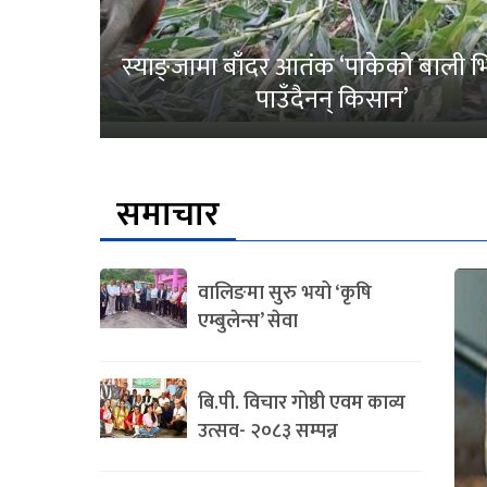
स्याङ्जामा बाँदर आतंक ‘पाकेको बाली भित
पाउँदैनन् किसान’
समाचार
वालिङमा सुरु भयो ‘कृषि
एम्बुलेन्स’ सेवा
बि.पी. विचार गोष्ठी एवम काव्य
उत्सव- २०८३ सम्पन्न