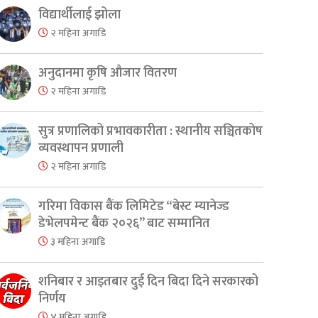
er
are
विद्यार्थीलाई झोला
२ महिना अगाडि
अनुदानमा कृषि औजार वितरण
२ महिना अगाडि
सुत्र प्रणालिको प्रभावकारीता : स्थानीय सञ्चितकोष
व्यवस्थापन प्रणाली
२ महिना अगाडि
गरिमा विकास बैंक लिमिटेड “बेस्ट म्यानेज्ड
डेभेलपमेन्ट बैंक २०२६” बाट सम्मानित
३ महिना अगाडि
शनिबार र आइतबार दुई दिन बिदा दिने सरकारको
निर्णय
४ महिना अगाडि