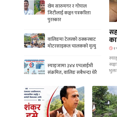
खेम सारुमगर र गोपाल
जिटीलाई कञ्चन पत्रकरिता
पुरस्कार
सह
का
वालिङमा टेलरको ठक्करबाट
मोटरसाइकल चालकको मृत्यु
१ 
स्या
सञ्
स्याङ्जामा ३४४ एचआईभी
भुक्
संक्रमित, वालिङ सबैभन्दा धेरै