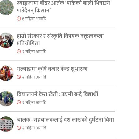
स्याङ्जामा बाँदर आतंक ‘पाकेको बाली भित्राउनै
पाउँदैनन् किसान’
१ महिना अगाडि
हाम्रो संस्कार र संस्कृति विषयक वक्तृत्वकला
प्रतियोगिता
२ महिना अगाडि
गल्याङमा कृषि बजार केन्द्र शुभारम्भ
२ महिना अगाडि
विद्यालयमै केरा खेती : उद्यमी बन्दै विद्यार्थी
२ महिना अगाडि
चालक–सहचालकलाई दश लाखको दुर्घटना बिमा
२ महिना अगाडि