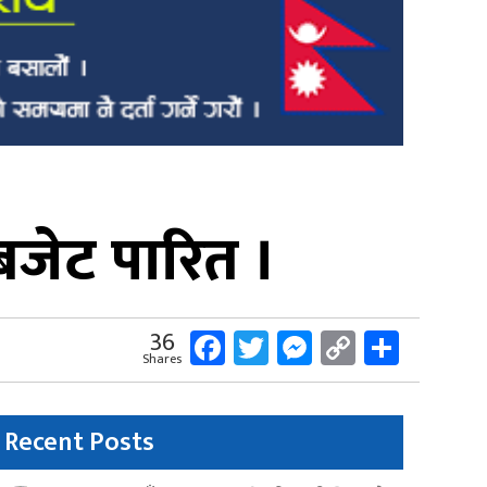
बजेट पारित ।
Facebook
Twitter
Messenger
Copy
Share
36
Shares
Link
Recent Posts