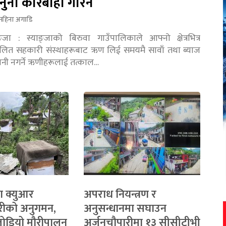
नुनी कारबाही गरिने
महिना अगाडि
ङ्जा : स्याङ्जाको बिरुवा गाउँपालिकाले आफ्नो क्षेत्रभित्र
चालित सहकारी संस्थाहरूबाट ऋण लिई समयमै सावाँ तथा ब्याज
तानी नगर्ने ऋणीहरूलाई तत्काल…
ा क्युआर
अपराध नियन्त्रण र
रीको अनुगमन,
अनुसन्धानमा सघाउन
 जोडियो मौरीपालन
अर्जुनचौपारीमा १३ सीसीटीभी