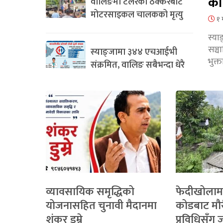
का
वालिङमा टेलरको ठक्करबाट
मोटरसाइकल चालकको मृत्यु
१ 
स्या
सञ्
स्याङ्जामा ३४४ एचआईभी
भुक्
संक्रमित, वालिङ सबैभन्दा धेरै
व्यावसायिक समृद्धिको
फेदीखोलाम
योजनासहित चुनावी मैदानमा
कोडबाट मौ
शंकर डुम्रे
प्रविधिसँग