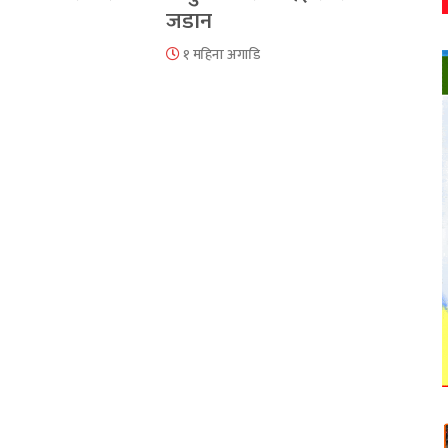
जडान
१ महिना अगाडि