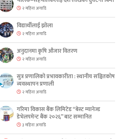
चालक–सहचालकलाई दश लाखको दुर्घटना बिमा
२ महिना अगाडि
विद्यार्थीलाई झोला
२ महिना अगाडि
अनुदानमा कृषि औजार वितरण
२ महिना अगाडि
सुत्र प्रणालिको प्रभावकारीता : स्थानीय सञ्चितकोष
व्यवस्थापन प्रणाली
२ महिना अगाडि
er
are
गरिमा विकास बैंक लिमिटेड “बेस्ट म्यानेज्ड
डेभेलपमेन्ट बैंक २०२६” बाट सम्मानित
३ महिना अगाडि