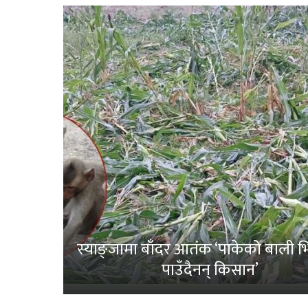
स्याङ्जामा बाँदर आतंक ‘पाकेको बाली भित
पाउँदैनन् किसान’