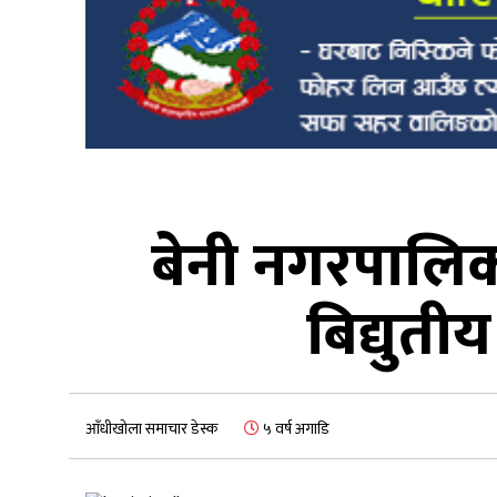
बेनी नगरपालि
बिद्युती
आँधीखोला समाचार डेस्क
५ वर्ष अगाडि