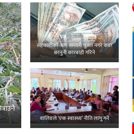
सहकारीको ऋण समयमै चुक्ता नगरे कडा
कानुनी कारबाही गरिने
्राउनै
वालिङले ‘एक स्वास्थ्य’ नीति लागू गर्ने