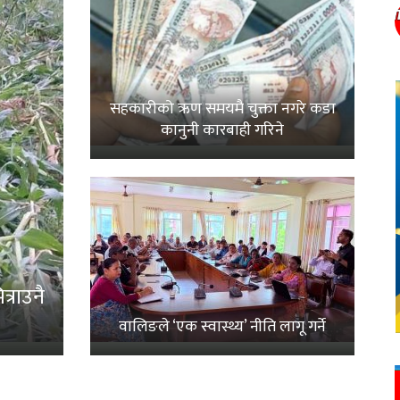
सहकारीको ऋण समयमै चुक्ता नगरे कडा
कानुनी कारबाही गरिने
्राउनै
वालिङले ‘एक स्वास्थ्य’ नीति लागू गर्ने