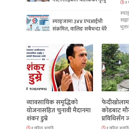
मोटरसाइकल चालकको मृत्यु
१ 
स्या
सञ्
स्याङ्जामा ३४४ एचआईभी
भुक्
संक्रमित, वालिङ सबैभन्दा धेरै
व्यावसायिक समृद्धिको
फेदीखोलाम
योजनासहित चुनावी मैदानमा
कोडबाट मौ
शंकर डुम्रे
प्रविधिसँग
१ महिना अगाडि
१ महिना अगाडि