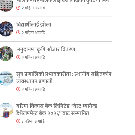
चालक–सहचालकलाई दश लाखको दुर्घटना बिमा
२ महिना अगाडि
विद्यार्थीलाई झोला
२ महिना अगाडि
अनुदानमा कृषि औजार वितरण
२ महिना अगाडि
सुत्र प्रणालिको प्रभावकारीता : स्थानीय सञ्चितकोष
व्यवस्थापन प्रणाली
er
are
२ महिना अगाडि
गरिमा विकास बैंक लिमिटेड “बेस्ट म्यानेज्ड
डेभेलपमेन्ट बैंक २०२६” बाट सम्मानित
३ महिना अगाडि