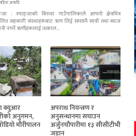
महिना अगाडि
ङ्जा : स्याङ्जाको बिरुवा गाउँपालिकाले आफ्नो क्षेत्रभित्र
चालित सहकारी संस्थाहरूबाट ऋण लिई समयमै सावाँ तथा ब्याज
तानी नगर्ने ऋणीहरूलाई तत्काल…
ा क्युआर
अपराध नियन्त्रण र
रीको अनुगमन,
अनुसन्धानमा सघाउन
 जोडियो मौरीपालन
अर्जुनचौपारीमा १३ सीसीटीभी
जडान