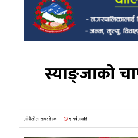
स्याङ्जाको च
आँधीखोला खवर डेस्क
५ वर्ष अगाडि