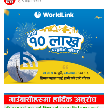
४ महिना अगाडि