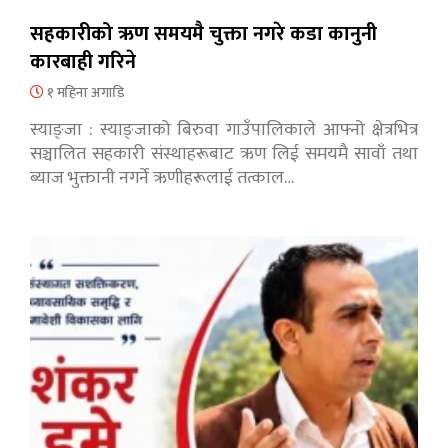
सहकारीको ऋण समयमै चुक्ता नगरे कडा कानुनी
कारबाही गरिने
१ महिना अगाडि
स्याङ्जा : स्याङ्जाको बिरुवा गाउँपालिकाले आफ्नो क्षेत्रभित्र
सञ्चालित सहकारी संस्थाहरूबाट ऋण लिई समयमै सावाँ तथा
ब्याज भुक्तानी नगर्ने ऋणीहरूलाई तत्काल…