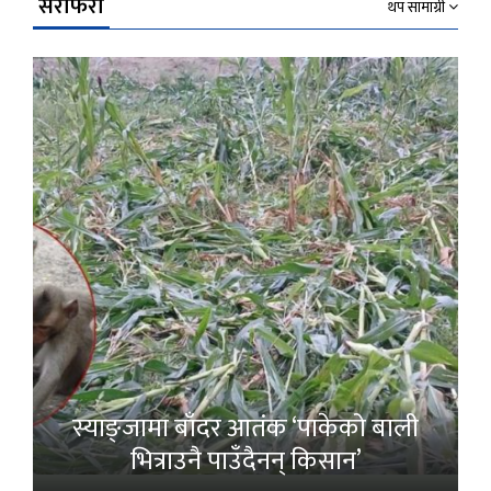
सेरोफेरो
थप सामाग्री
स्याङ्जामा बाँदर आतंक ‘पाकेको बाली
भित्राउनै पाउँदैनन् किसान’