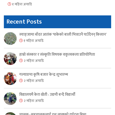
१ महिना अगाडि
Recent Posts
स्याङ्जामा बाँदर आतंक ‘पाकेको बाली भित्राउनै पाउँदैनन् किसान’
१ महिना अगाडि
हाम्रो संस्कार र संस्कृति विषयक वक्तृत्वकला प्रतियोगिता
२ महिना अगाडि
गल्याङमा कृषि बजार केन्द्र शुभारम्भ
२ महिना अगाडि
विद्यालयमै केरा खेती : उद्यमी बन्दै विद्यार्थी
२ महिना अगाडि
चालक–सहचालकलाई दश लाखको दुर्घटना बिमा