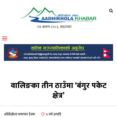
आँधीखोला खवर
मोफसलकै लोकप्रिय अनलाइन पत्रिका
वालिङका तीन ठाउँमा ‘बंगुर पकेट
क्षेत्र’
आँधीखोला समाचार डेस्क
५ वर्ष अगाडि