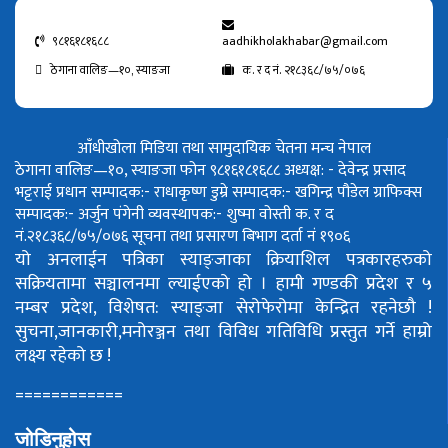
९८१६१८१६८८
aadhikholakhabar@gmail.com
ठेगाना वालिङ—१०, स्याङजा
क. र द नं. २१८३६८/७५/०७६
आँधीखोला मिडिया तथा सामुदायिक चेतना मन्च नेपाल
ठेगाना वालिङ—१०, स्याङजा फोन ९८१६१८१६८८
अध्यक्ष: - देवेन्द्र प्रसाद
भट्टराई
प्रधान सम्पादक:- राधाकृष्ण डुम्रे
सम्पादक:- खगिन्द्र पौडेल
ग्राफिक्स
सम्पादक:- अर्जुन पंगेनी
व्यवस्थापक:- शुष्मा वोस्ती
क. र द
नं.२१८३६८/७५/०७६
सूचना तथा प्रसारण बिभाग दर्ता नं १९०६
यो अनलाईन पत्रिका स्याङ्जाका क्रियाशिल पत्रकारहरुको
सक्रियतामा सञ्चालनमा ल्याईएको हो ।
हामी गण्डकी प्रदेश र ५
नम्बर प्रदेश, विशेषत: स्याङ्जा सेरोफेरोमा केन्द्रित रहनेछौ !
सुचना,जानकारी,मनोरञ्जन तथा विविध गतिविधि प्रस्तुत गर्ने हाम्रो
लक्ष्य रहेको छ !
============
जोडिनुहोस