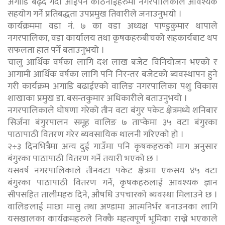
अगाडि बढ्दै गर्दा आईपर्ने कठिनाईहरुमा नगरपालिकाले आवश्यक
सहयोग गर्ने प्रतिबद्धता उपप्रमुख तिवारीले जनाउनुभयो ।
कार्यक्रममा वडा नं. ७ का वडा अध्यक्ष पाण्डुकुमार थापाले
नगरपालिका, वडा कार्यालय तथा कृषकहरुबीचको सहकार्यबाट थप
सफलता हात पर्ने बताउनुभयो ।
चालु आर्थिक वर्षका लागि दश लाख बजेट विनियोजन भएको र
आगामी आर्थिक वर्षका लागि पनि निरन्तर बजेटको ब्यवस्थापन हुने
गरी कार्यक्रम अगाडि बढाईएको वालिङ नगरपालिका पशु विकास
शाखाका प्रमुख डा. बसन्तकुमार अधिकारीले बताउनुभयो ।
नगरपालिकाले घोषणा गरेको तीन वटा बंगुर पकेट क्षेत्रमध्ये शनिबार
सिर्जना बंगुरपालन समूह वालिङ ७ ताप्केमा ३५ वटा बंगुरका
पाठापाठी वितरण गरेर ब्यवसायिक थालनी गरिएको हो ।
२÷३ दिनभित्रैमा अन्य दुई गाउँमा पनि कृषकहरुको माग अनुसार
बंगुरका पाठापाठी वितरण गर्ने तयारी भएको छ ।
यसवर्ष नगरपालिकाले तीनवटा पकेट क्षेत्रमा एकसय ४५ वटा
बंगुरका पाठापाठी वितरण गर्ने, कृषकहरुलाई आवश्यक ज्ञान
सीपसहित तालीमहरु दिने, औषधि उपचारको ब्यवस्था मिलाउने छ ।
वालिङलाई माछा मासु तथा अण्डामा आत्मनिर्भर बनाउनका लागि
यसखालका कार्यक्रमहरुले निक्कै महत्वपूर्ण भूमिका राख्ने भएकाले