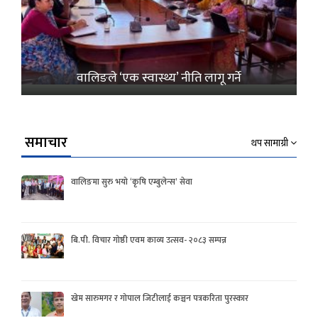
वालिङले ‘एक स्वास्थ्य’ नीति लागू गर्ने
समाचार
थप सामाग्री
वालिङमा सुरु भयो ‘कृषि एम्बुलेन्स’ सेवा
बि.पी. विचार गोष्ठी एवम काव्य उत्सव- २०८३ सम्पन्न
खेम सारुमगर र गोपाल जिटीलाई कञ्चन पत्रकरिता पुरस्कार