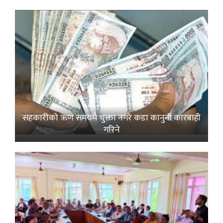
सहकारीको ऋण समयमै चुक्ता नगरे कडा कानुनी कारबाही
गरिने