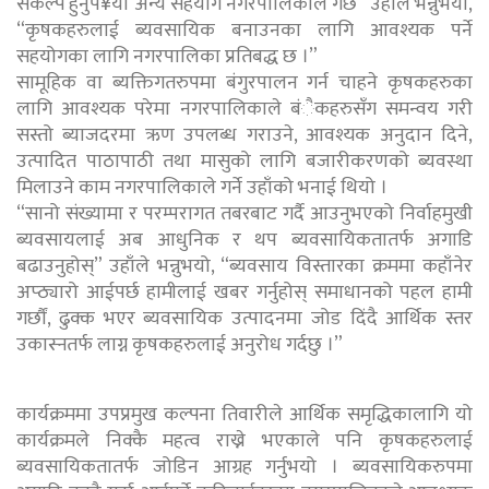
संकल्प हुनुप¥यो अन्य सहयोग नगरपालिकाले गर्छ” उहाँले भन्नुभयो,
“कृषकहरुलाई ब्यवसायिक बनाउनका लागि आवश्यक पर्ने
सहयोगका लागि नगरपालिका प्रतिबद्ध छ ।”
सामूहिक वा ब्यक्तिगतरुपमा बंगुरपालन गर्न चाहने कृषकहरुका
लागि आवश्यक परेमा नगरपालिकाले बंैकहरुसँग समन्वय गरी
सस्तो ब्याजदरमा ऋण उपलब्ध गराउने, आवश्यक अनुदान दिने,
उत्पादित पाठापाठी तथा मासुको लागि बजारीकरणको ब्यवस्था
मिलाउने काम नगरपालिकाले गर्ने उहाँको भनाई थियो ।
“सानो संख्यामा र परम्परागत तबरबाट गर्दै आउनुभएको निर्वाहमुखी
ब्यवसायलाई अब आधुनिक र थप ब्यवसायिकतातर्फ अगाडि
बढाउनुहोस्” उहाँले भन्नुभयो, “ब्यवसाय विस्तारका क्रममा कहाँनेर
अप्ठ्यारो आईपर्छ हामीलाई खबर गर्नुहोस् समाधानको पहल हामी
गर्छौं, ढुक्क भएर ब्यवसायिक उत्पादनमा जोड दिंदै आर्थिक स्तर
उकास्नतर्फ लाग्न कृषकहरुलाई अनुरोध गर्दछु ।”
कार्यक्रममा उपप्रमुख कल्पना तिवारीले आर्थिक समृद्धिकालागि यो
कार्यक्रमले निक्कै महत्व राख्ने भएकाले पनि कृषकहरुलाई
ब्यवसायिकतातर्फ जोडिन आग्रह गर्नुभयो । ब्यवसायिकरुपमा