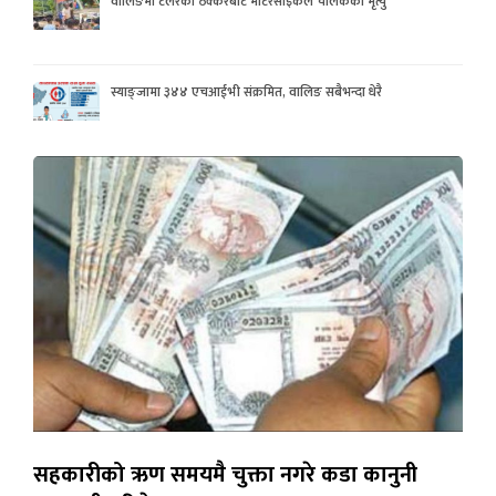
वालिङमा टेलरको ठक्करबाट मोटरसाइकल चालकको मृत्यु
स्याङ्जामा ३४४ एचआईभी संक्रमित, वालिङ सबैभन्दा धेरै
सहकारीको ऋण समयमै चुक्ता नगरे कडा कानुनी