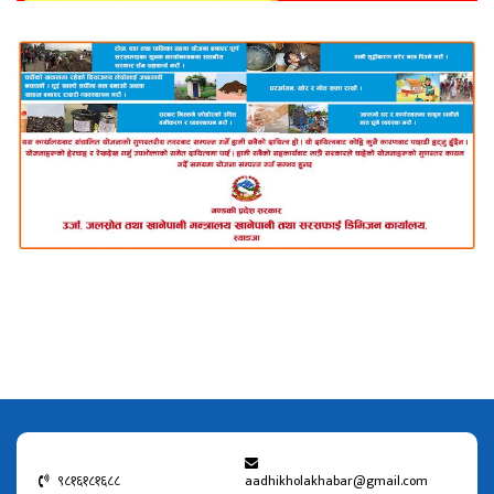
९८१६१८१६८८
aadhikholakhabar@gmail.com