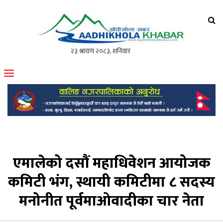
आँधीखोला खवर
मोफसलकै लोकप्रिय अनलाइन पत्रिका
एमालेको दसौं महाधिवेशन आयोजक
कमिटी भंग, स्थायी कमिटीमा ८ सदस्य
मनोनीत पूर्वमाओवादीका चार नेता