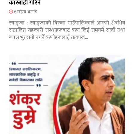
कारबाही गरिने
१ महिना अगाडि
स्याङ्जा : स्याङ्जाको बिरुवा गाउँपालिकाले आफ्नो क्षेत्रभित्र
सञ्चालित सहकारी संस्थाहरूबाट ऋण लिई समयमै सावाँ तथा
ब्याज भुक्तानी नगर्ने ऋणीहरूलाई तत्काल…