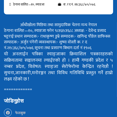
ठेगाना वालिङ—१०, स्याङजा
क. र द नं. २१८३६८/७५/०७६
आँधीखोला मिडिया तथा सामुदायिक चेतना मन्च नेपाल
ठेगाना वालिङ—१०, स्याङजा फोन ९८१६१८१६८८
अध्यक्ष: - देवेन्द्र प्रसाद
भट्टराई
प्रधान सम्पादक:- राधाकृष्ण डुम्रे
सम्पादक:- खगिन्द्र पौडेल
ग्राफिक्स
सम्पादक:- अर्जुन पंगेनी
व्यवस्थापक:- शुष्मा वोस्ती
क. र द
नं.२१८३६८/७५/०७६
सूचना तथा प्रसारण बिभाग दर्ता नं १९०६
यो अनलाईन पत्रिका स्याङ्जाका क्रियाशिल पत्रकारहरुको
सक्रियतामा सञ्चालनमा ल्याईएको हो ।
हामी गण्डकी प्रदेश र ५
नम्बर प्रदेश, विशेषत: स्याङ्जा सेरोफेरोमा केन्द्रित रहनेछौ !
सुचना,जानकारी,मनोरञ्जन तथा विविध गतिविधि प्रस्तुत गर्ने हाम्रो
लक्ष्य रहेको छ !
============
जोडिनुहोस
फेसबुक