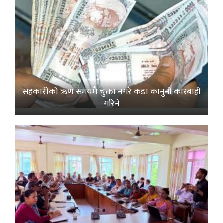
सहकारीको ऋण समयमै चुक्ता नगरे कडा कानुनी कारबाही
गरिने