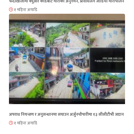
फेदीखोलामा क्युआर कोडबाट मौरीको अनुगमन, प्रविधिसँग जोडियो मौरीपालन
१ महिना अगाडि
अपराध नियन्त्रण र अनुसन्धानमा सघाउन अर्जुनचौपारीमा १३ सीसीटीभी जडान
१ महिना अगाडि