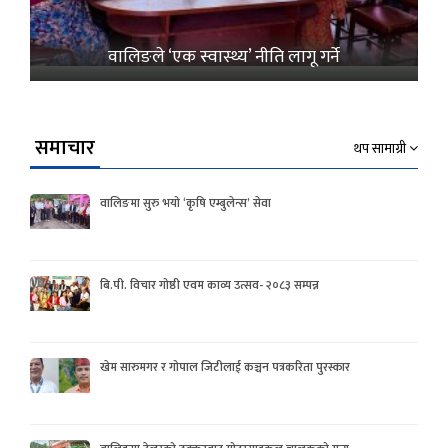
वालिङले ‘एक स्वास्थ्य’ नीति लागू गर्ने
समाचार
थप सामाग्री
वालिङमा सुरु भयो ‘कृषि एम्बुलेन्स’ सेवा
बि.पी. विचार गोष्ठी एवम काव्य उत्सव- २०८३ सम्पन्न
खेम सारुमगर र गोपाल जिटीलाई कञ्चन पत्रकरिता पुरस्कार