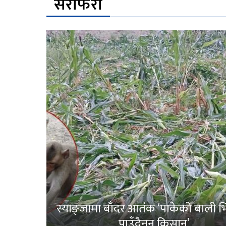
सेरोफेरो
स्याङ्जामा बाँदर आतंक ‘पाकेको बाली भित
पाउँदैनन् किसान’