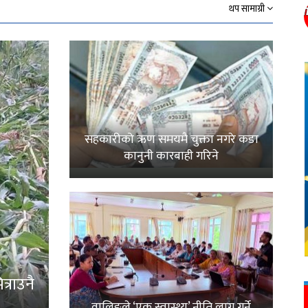
थप सामाग्री
सहकारीको ऋण समयमै चुक्ता नगरे कडा
कानुनी कारबाही गरिने
्राउनै
वालिङले ‘एक स्वास्थ्य’ नीति लागू गर्ने