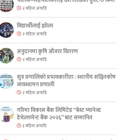
चालक–सहचालकलाई दश लाखको दुर्घटना बिमा
२ महिना अगाडि
विद्यार्थीलाई झोला
२ महिना अगाडि
अनुदानमा कृषि औजार वितरण
२ महिना अगाडि
सुत्र प्रणालिको प्रभावकारीता : स्थानीय सञ्चितकोष
व्यवस्थापन प्रणाली
२ महिना अगाडि
गरिमा विकास बैंक लिमिटेड “बेस्ट म्यानेज्ड
er
are
डेभेलपमेन्ट बैंक २०२६” बाट सम्मानित
३ महिना अगाडि