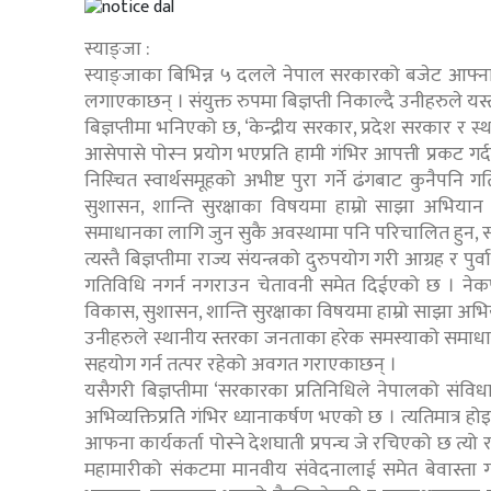
स्याङ्जा :
स्याङ्जाका बिभिन्न ५ दलले नेपाल सरकारको बजेट आफ्ना ग
लगाएकाछन् । संयुक्त रुपमा बिज्ञप्ती निकाल्दै उनीहरुले य
बिज्ञप्तीमा भनिएको छ, ‘केन्द्रीय सरकार, प्रदेश सरकार 
आसेपासे पोस्न प्रयोग भएप्रति हामी गंभिर आपत्ती प्रकट गर्दछ
निस्चित स्वार्थसमूहको अभीष्ट पुरा गर्ने ढंगबाट कुनैपनि
सुशासन, शान्ति सुरक्षाका विषयमा हाम्रो साझा अभिया
समाधानका लागि जुन सुकै अवस्थामा पनि परिचालित हुन, सहक
त्यस्तै बिज्ञप्तीमा राज्य संयन्त्रको दुरुपयोग गरी आग्रह र पुर
गतिविधि नगर्न नगराउन चेतावनी समेत दिईएको छ । नेक
विकास, सुशासन, शान्ति सुरक्षाका विषयमा हाम्रो साझा अभिय
उनीहरुले स्थानीय स्तरका जनताका हरेक समस्याको समाधान
सहयोग गर्न तत्पर रहेको अवगत गराएकाछन् ।
यसैगरी बिज्ञप्तीमा ‘सरकारका प्रतिनिधिले नेपालको सं
अभिव्यक्तिप्रतिे गंभिर ध्यानाकर्षण भएको छ । त्यतिमात्र 
आफना कार्यकर्ता पोस्ने देशघाती प्रपन्च जे रचिएको छ त्यो 
महामारीको संकटमा मानवीय संवेदनालाई समेत बेवास्ता गर्द