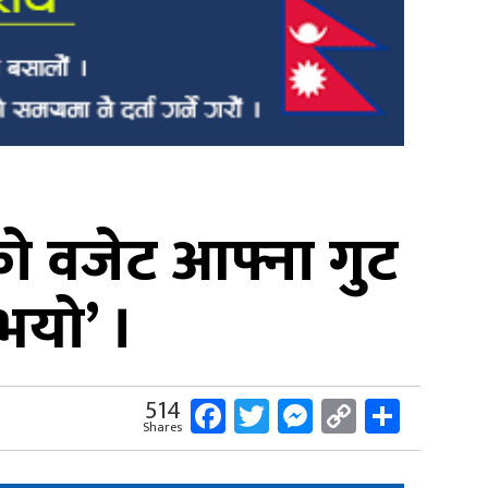
ो वजेट आफ्ना गुट
भयो’ ।
Facebook
Twitter
Messenger
Copy
Share
514
Shares
Link