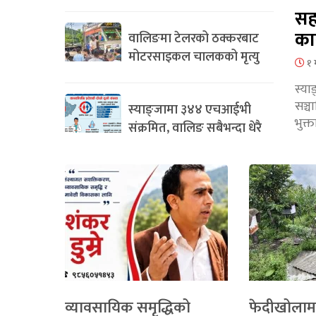
सह
का
वालिङमा टेलरको ठक्करबाट
मोटरसाइकल चालकको मृत्यु
१ 
स्या
सञ्
स्याङ्जामा ३४४ एचआईभी
भुक्
संक्रमित, वालिङ सबैभन्दा धेरै
व्यावसायिक समृद्धिको
फेदीखोलाम