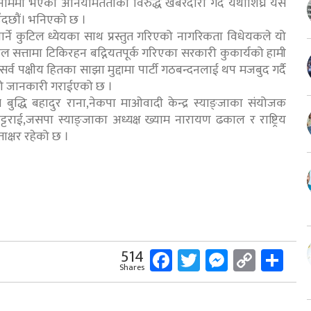
ा नाममा भएको अनियमितताका विरुद्ध खबरदारी गर्दै यथाशिघ्र यस
ाउँदछौं। भनिएको छ ।
पार्ने कुटिल ध्येयका साथ प्रस्तुत गरिएको नागरिकता विधेयकले यो
ेवल सत्तामा टिकिरहन बद्नियतपूर्क गरिएका सरकारी कुकार्यको हामी
 सर्व पक्षीय हितका साझा मुद्दामा पार्टी गठबन्दनलाई थप मजबुद गर्दै
हेको जानकारी गराईएको छ ।
ति बुद्धि बहादुर राना,नेकपा माओवादी केन्द्र स्याङ्जाका संयोजक
र भट्टराई,जसपा स्याङ्जाका अध्यक्ष ख्याम नारायण ढकाल र राष्ट्रिय
स्ताक्षर रहेको छ ।
Facebook
Twitter
Messeng
Copy
Sh
514
Shares
Link