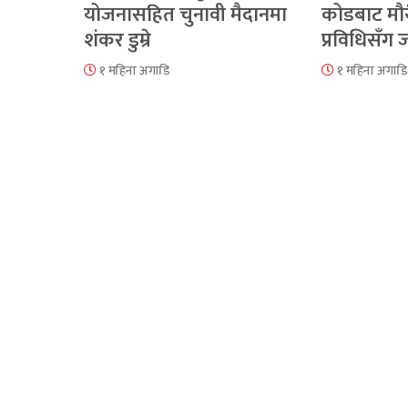
योजनासहित चुनावी मैदानमा
कोडबाट मौ
शंकर डुम्रे
प्रविधिसँग
१ महिना अगाडि
१ महिना अगाडि