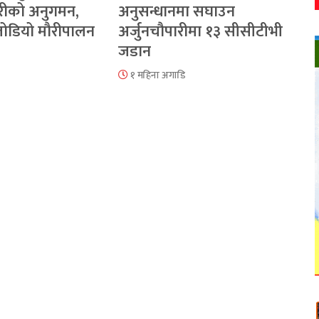
रीको अनुगमन,
अनुसन्धानमा सघाउन
 जोडियो मौरीपालन
अर्जुनचौपारीमा १३ सीसीटीभी
जडान
१ महिना अगाडि