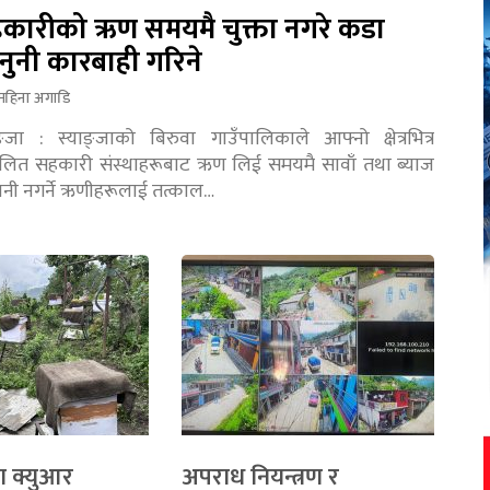
कारीको ऋण समयमै चुक्ता नगरे कडा
नुनी कारबाही गरिने
महिना अगाडि
ङ्जा : स्याङ्जाको बिरुवा गाउँपालिकाले आफ्नो क्षेत्रभित्र
चालित सहकारी संस्थाहरूबाट ऋण लिई समयमै सावाँ तथा ब्याज
तानी नगर्ने ऋणीहरूलाई तत्काल…
ा क्युआर
अपराध नियन्त्रण र