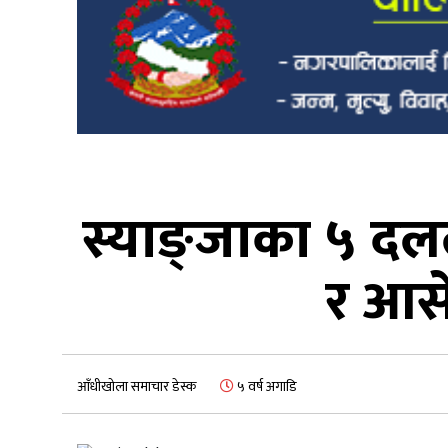
स्याङ्जाका ५ दल
र आसे
आँधीखोला समाचार डेस्क
५ वर्ष अगाडि