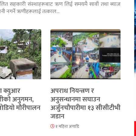
चालित सहकारी संस्थाहरूबाट ऋण लिई समयमै सावाँ तथा ब्याज
तानी नगर्ने ऋणीहरूलाई तत्काल…
ा क्युआर
अपराध नियन्त्रण र
रीको अनुगमन,
अनुसन्धानमा सघाउन
 जोडियो मौरीपालन
अर्जुनचौपारीमा १३ सीसीटीभी
जडान
१ महिना अगाडि