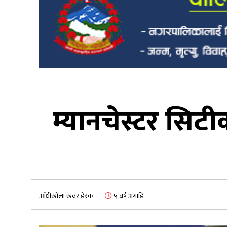
म्यानचेस्टर सिटीक
आँधीखोला खवर डेस्क
५ वर्ष अगाडि