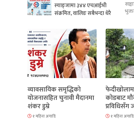
सञ्
स्याङ्जामा ३४४ एचआईभी
भुक्
संक्रमित, वालिङ सबैभन्दा धेरै
व्यावसायिक समृद्धिको
फेदीखोलाम
योजनासहित चुनावी मैदानमा
कोडबाट मौ
शंकर डुम्रे
प्रविधिसँग
१ महिना अगाडि
१ महिना अगाडि