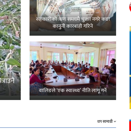
सहकारीको ऋण समयमै चुक्ता नगरे कडा
कानुनी कारबाही गरिने
्राउनै
वालिङले ‘एक स्वास्थ्य’ नीति लागू गर्ने
थप सामाग्री