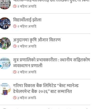
चालक–सहचालकलाई दश लाखको दुर्घटना बिमा
२ महिना अगाडि
विद्यार्थीलाई झोला
२ महिना अगाडि
अनुदानमा कृषि औजार वितरण
२ महिना अगाडि
er
are
सुत्र प्रणालिको प्रभावकारीता : स्थानीय सञ्चितकोष
व्यवस्थापन प्रणाली
२ महिना अगाडि
गरिमा विकास बैंक लिमिटेड “बेस्ट म्यानेज्ड
डेभेलपमेन्ट बैंक २०२६” बाट सम्मानित
३ महिना अगाडि