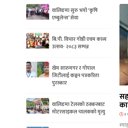
वालिङमा सुरु भयो ‘कृषि
एम्बुलेन्स’ सेवा
बि.पी. विचार गोष्ठी एवम काव्य
उत्सव- २०८३ सम्पन्न
खेम सारुमगर र गोपाल
जिटीलाई कञ्चन पत्रकरिता
पुरस्कार
सह
का
वालिङमा टेलरको ठक्करबाट
मोटरसाइकल चालकको मृत्यु
१ 
स्या