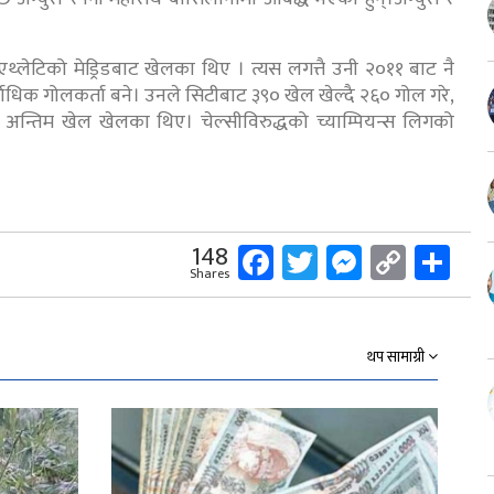
 एथ्लेटिको मेड्रिडबाट खेलका थिए । त्यस लगत्तै उनी २०११ बाट नै
ाधिक गोलकर्ता बने। उनले सिटीबाट ३९० खेल खेल्दै २६० गोल गरे,
 अन्तिम खेल खेलका थिए। चेल्सीविरुद्धको च्याम्पियन्स लिगको
Facebook
Twitter
Messeng
Copy
Sh
148
Shares
Link
थप सामाग्री