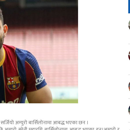
कर सर्जियो अग्युरो बार्सिलोनामा आबद्ध भएका छन ।
्युरो स्पेनी महारथि बार्सिलोनामा आबद्ध भएका हुन्।अग्युरो र