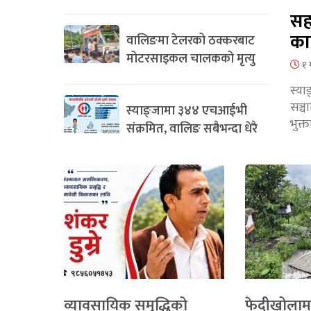
सह
का
वालिङमा टेलरको ठक्करबाट
मोटरसाइकल चालकको मृत्यु
१ 
स्या
सञ्
स्याङ्जामा ३४४ एचआईभी
भुक्
संक्रमित, वालिङ सबैभन्दा धेरै
व्यावसायिक समृद्धिको
फेदीखोलाम