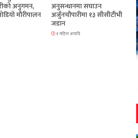
रीको अनुगमन,
अनुसन्धानमा सघाउन
 जोडियो मौरीपालन
अर्जुनचौपारीमा १३ सीसीटीभी
जडान
१ महिना अगाडि