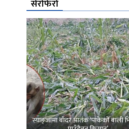
सेरोफेरो
स्याङ्जामा बाँदर आतंक ‘पाकेको बाली भित