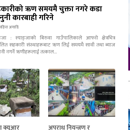
कारीको ऋण समयमै चुक्ता नगरे कडा
नुनी कारबाही गरिने
महिना अगाडि
ङ्जा : स्याङ्जाको बिरुवा गाउँपालिकाले आफ्नो क्षेत्रभित्र
चालित सहकारी संस्थाहरूबाट ऋण लिई समयमै सावाँ तथा ब्याज
तानी नगर्ने ऋणीहरूलाई तत्काल…
ा क्युआर
अपराध नियन्त्रण र