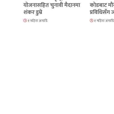
योजनासहित चुनावी मैदानमा
कोडबाट मौ
शंकर डुम्रे
प्रविधिसँग
१ महिना अगाडि
१ महिना अगाडि