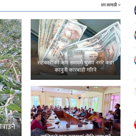
थप सामाग्री
सहकारीको ऋण समयमै चुक्ता नगरे कडा
कानुनी कारबाही गरिने
्राउनै