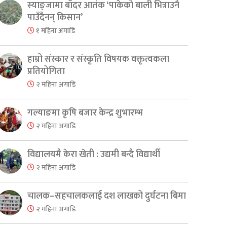
स्याङ्जामा बाँदर आतंक ‘पाकेको बाली भित्राउनै
पाउँदैनन् किसान’
१ महिना अगाडि
हाम्रो संस्कार र संस्कृति विषयक वक्तृत्वकला
प्रतियोगिता
२ महिना अगाडि
गल्याङमा कृषि बजार केन्द्र शुभारम्भ
२ महिना अगाडि
विद्यालयमै केरा खेती : उद्यमी बन्दै विद्यार्थी
२ महिना अगाडि
er
are
चालक–सहचालकलाई दश लाखको दुर्घटना बिमा
२ महिना अगाडि