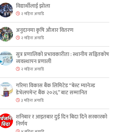
विद्यार्थीलाई झोला
२ महिना अगाडि
अनुदानमा कृषि औजार वितरण
२ महिना अगाडि
सुत्र प्रणालिको प्रभावकारीता : स्थानीय सञ्चितकोष
व्यवस्थापन प्रणाली
२ महिना अगाडि
गरिमा विकास बैंक लिमिटेड “बेस्ट म्यानेज्ड
डेभेलपमेन्ट बैंक २०२६” बाट सम्मानित
३ महिना अगाडि
शनिबार र आइतबार दुई दिन बिदा दिने सरकारको
निर्णय
४ महिना अगाडि