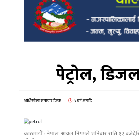
पेट्रोल, डिजल
आँधीखोला समाचार डेस्क
५ वर्ष अगाडि
काठमाडौं : नेपाल आयल निगमले शनिबार राति १२ बजेदेखि लाग