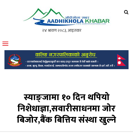
आँधीखोला खवर
मोफसलकै लोकप्रिय अनलाइन पत्रिका
स्याङ्जामा १० दिन थपियो
निशेधाज्ञा,सवारीसाधनमा जोर
बिजोर,बैंक बित्तिय संस्था खुल्ने