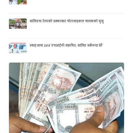
वालिङमा टेलरको ठक्करबाट मोटरसाइकल चालकको मृत्यु
स्याङ्जामा ३४४ एचआईभी संक्रमित, वालिङ सबैभन्दा धेरै