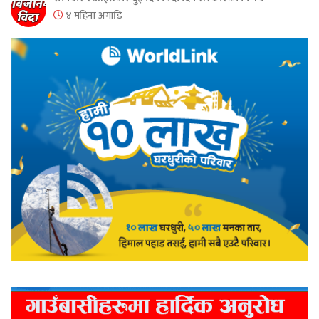
४ महिना अगाडि