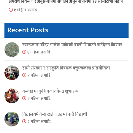
अपराध नियन्त्रण र अनुसन्धानमा सघाउन अर्जुनचौपारीमा १३ सीसीटीभी जडान
१ महिना अगाडि
Recent Posts
स्याङ्जामा बाँदर आतंक ‘पाकेको बाली भित्राउनै पाउँदैनन् किसान’
१ महिना अगाडि
हाम्रो संस्कार र संस्कृति विषयक वक्तृत्वकला प्रतियोगिता
२ महिना अगाडि
गल्याङमा कृषि बजार केन्द्र शुभारम्भ
२ महिना अगाडि
विद्यालयमै केरा खेती : उद्यमी बन्दै विद्यार्थी
२ महिना अगाडि