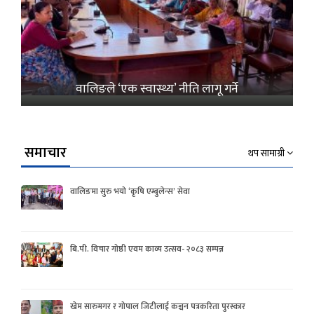
वालिङले ‘एक स्वास्थ्य’ नीति लागू गर्ने
समाचार
थप सामाग्री
वालिङमा सुरु भयो ‘कृषि एम्बुलेन्स’ सेवा
बि.पी. विचार गोष्ठी एवम काव्य उत्सव- २०८३ सम्पन्न
खेम सारुमगर र गोपाल जिटीलाई कञ्चन पत्रकरिता पुरस्कार