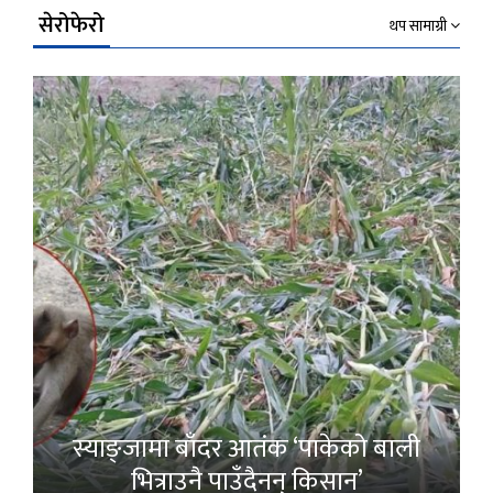
सेरोफेरो
थप सामाग्री
स्याङ्जामा बाँदर आतंक ‘पाकेको बाली
भित्राउनै पाउँदैनन् किसान’