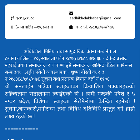
९८१६१८१६८८
aadhikholakhabar@gmail.com
ठेगाना वालिङ—१०, स्याङजा
क. र द नं. २१८३६८/७५/०७६
आँधीखोला मिडिया तथा सामुदायिक चेतना मन्च नेपाल
ठेगाना वालिङ—१०, स्याङजा फोन ९८१६१८१६८८
अध्यक्ष: - देवेन्द्र प्रसाद
भट्टराई
प्रधान सम्पादक:- राधाकृष्ण डुम्रे
सम्पादक:- खगिन्द्र पौडेल
ग्राफिक्स
सम्पादक:- अर्जुन पंगेनी
व्यवस्थापक:- शुष्मा वोस्ती
क. र द
नं.२१८३६८/७५/०७६
सूचना तथा प्रसारण बिभाग दर्ता नं १९०६
यो अनलाईन पत्रिका स्याङ्जाका क्रियाशिल पत्रकारहरुको
सक्रियतामा सञ्चालनमा ल्याईएको हो ।
हामी गण्डकी प्रदेश र ५
नम्बर प्रदेश, विशेषत: स्याङ्जा सेरोफेरोमा केन्द्रित रहनेछौ !
सुचना,जानकारी,मनोरञ्जन तथा विविध गतिविधि प्रस्तुत गर्ने हाम्रो
लक्ष्य रहेको छ !
============