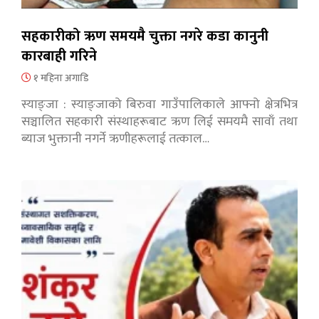
सहकारीको ऋण समयमै चुक्ता नगरे कडा कानुनी
कारबाही गरिने
१ महिना अगाडि
स्याङ्जा : स्याङ्जाको बिरुवा गाउँपालिकाले आफ्नो क्षेत्रभित्र
सञ्चालित सहकारी संस्थाहरूबाट ऋण लिई समयमै सावाँ तथा
ब्याज भुक्तानी नगर्ने ऋणीहरूलाई तत्काल…