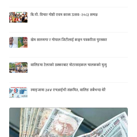
बि.पी. विचार गोष्ठी एवम काव्य उत्सव- २०८३ सम्पन्न
खेम सारुमगर र गोपाल जिटीलाई कञ्चन पत्रकरिता पुरस्कार
वालिङमा टेलरको ठक्करबाट मोटरसाइकल चालकको मृत्यु
स्याङ्जामा ३४४ एचआईभी संक्रमित, वालिङ सबैभन्दा धेरै