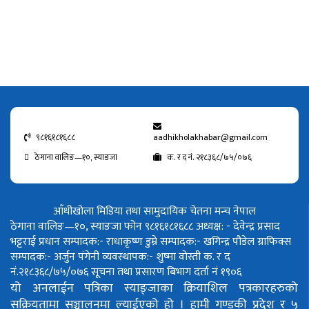
९८१६१८१६८८
aadhikholakhabar@gmail.com
ठेगाना वालिङ—१०, स्याङजा
क. र द नं. २१८३६८/७५/०७६
आँधीखोला मिडिया तथा सामुदायिक चेतना मन्च नेपाल
ठेगाना वालिङ—१०, स्याङजा फोन ९८१६१८१६८८
अध्यक्ष: - देवेन्द्र प्रसाद
भट्टराई
प्रधान सम्पादक:- राधाकृष्ण डुम्रे
सम्पादक:- खगिन्द्र पौडेल
ग्राफिक्स
सम्पादक:- अर्जुन पंगेनी
व्यवस्थापक:- शुष्मा वोस्ती
क. र द
नं.२१८३६८/७५/०७६
सूचना तथा प्रसारण बिभाग दर्ता नं १९०६
यो अनलाईन पत्रिका स्याङ्जाका क्रियाशिल पत्रकारहरुको
सक्रियतामा सञ्चालनमा ल्याईएको हो ।
हामी गण्डकी प्रदेश र ५