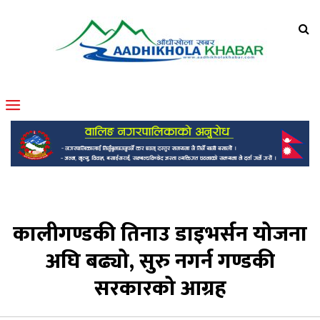
आँधीखोला खवर
मोफसलकै लोकप्रिय अनलाइन पत्रिका
कालीगण्डकी तिनाउ डाइभर्सन योजना
अघि बढ्यो, सुरु नगर्न गण्डकी
सरकारको आग्रह