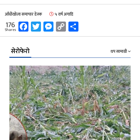
आँधीखोला समाचार डेस्क
५ वर्ष अगाडि
Facebook
Twitter
Messenger
Copy
Share
176
Shares
Link
सेरोफेरो
थप सामाग्री