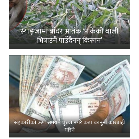
स्याङ्जामा बाँदर आतंक ‘पाकेको बाली
भित्राउनै पाउँदैनन् किसान’
सहकारीको ऋण समयमै चुक्ता नगरे कडा कानुनी कारबाही
गरिने