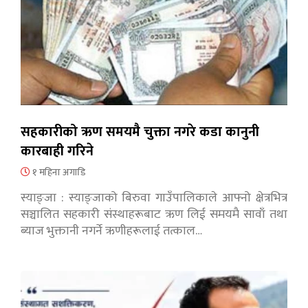
सहकारीको ऋण समयमै चुक्ता नगरे कडा कानुनी
कारबाही गरिने
१ महिना अगाडि
स्याङ्जा : स्याङ्जाको बिरुवा गाउँपालिकाले आफ्नो क्षेत्रभित्र
सञ्चालित सहकारी संस्थाहरूबाट ऋण लिई समयमै सावाँ तथा
ब्याज भुक्तानी नगर्ने ऋणीहरूलाई तत्काल…