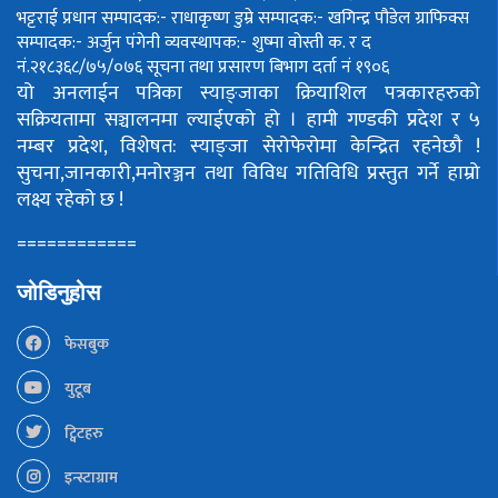
भट्टराई
प्रधान सम्पादक:- राधाकृष्ण डुम्रे
सम्पादक:- खगिन्द्र पौडेल
ग्राफिक्स
सम्पादक:- अर्जुन पंगेनी
व्यवस्थापक:- शुष्मा वोस्ती
क. र द
नं.२१८३६८/७५/०७६
सूचना तथा प्रसारण बिभाग दर्ता नं १९०६
यो अनलाईन पत्रिका स्याङ्जाका क्रियाशिल पत्रकारहरुको
सक्रियतामा सञ्चालनमा ल्याईएको हो ।
हामी गण्डकी प्रदेश र ५
नम्बर प्रदेश, विशेषत: स्याङ्जा सेरोफेरोमा केन्द्रित रहनेछौ !
सुचना,जानकारी,मनोरञ्जन तथा विविध गतिविधि प्रस्तुत गर्ने हाम्रो
लक्ष्य रहेको छ !
============
जोडिनुहोस
फेसबुक
युटूब
ट्विटहरु
इन्स्टाग्राम