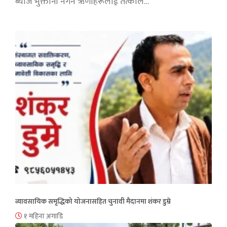
ब्याज भुक्तानी नगर्ने ऋणीहरूलाई तत्काल…
व्यावसायिक समृद्धिको योजनासहित चुनावी मैदानमा शंकर डुम्रे
१ महिना अगाडि