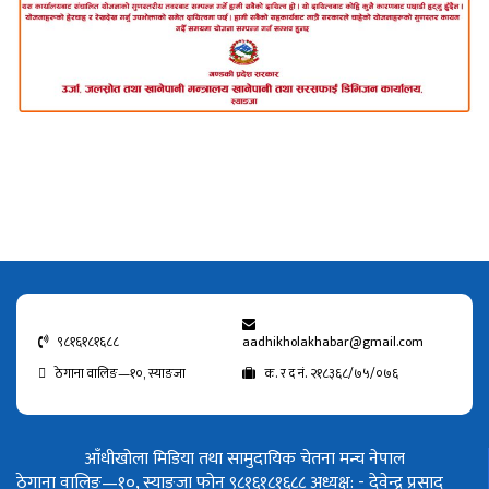
९८१६१८१६८८
aadhikholakhabar@gmail.com
ठेगाना वालिङ—१०, स्याङजा
क. र द नं. २१८३६८/७५/०७६
आँधीखोला मिडिया तथा सामुदायिक चेतना मन्च नेपाल
ठेगाना वालिङ—१०, स्याङजा फोन ९८१६१८१६८८
अध्यक्ष: - देवेन्द्र प्रसाद