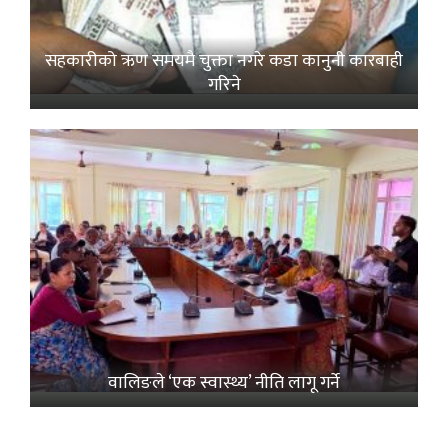
सहकारीको ऋण समयमै चुक्ता नगरे कडा कानुनी कारबाही
गरिने
वालिङले ‘एक स्वास्थ्य’ नीति लागू गर्ने