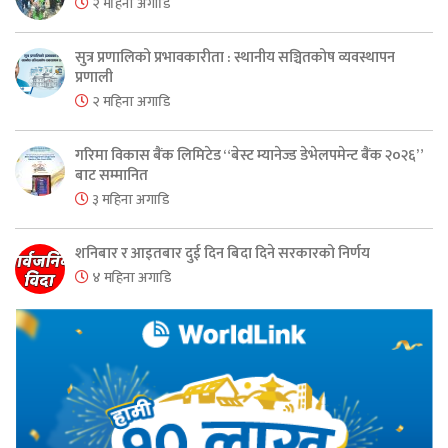
२ महिना अगाडि
सुत्र प्रणालिको प्रभावकारीता : स्थानीय सञ्चितकोष व्यवस्थापन
प्रणाली
२ महिना अगाडि
गरिमा विकास बैंक लिमिटेड “बेस्ट म्यानेज्ड डेभेलपमेन्ट बैंक २०२६”
बाट सम्मानित
३ महिना अगाडि
शनिबार र आइतबार दुई दिन बिदा दिने सरकारको निर्णय
४ महिना अगाडि