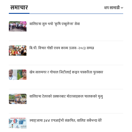
समाचार
थप सामाग्री
वालिङमा सुरु भयो ‘कृषि एम्बुलेन्स’ सेवा
बि.पी. विचार गोष्ठी एवम काव्य उत्सव- २०८३ सम्पन्न
खेम सारुमगर र गोपाल जिटीलाई कञ्चन पत्रकरिता पुरस्कार
वालिङमा टेलरको ठक्करबाट मोटरसाइकल चालकको मृत्यु
स्याङ्जामा ३४४ एचआईभी संक्रमित, वालिङ सबैभन्दा धेरै