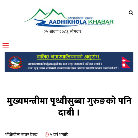
आँधीखोला खवर
मोफसलकै लोकप्रिय अनलाइन पत्रिका
मुख्यमन्त्रीमा पृथ्वीसुब्बा गुरुङको पनि
दाबी ।
आँधीखोला खवर डेस्क
५ वर्ष अगाडि