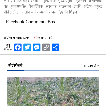
जेष्ठ २७ गते प्रदेशसभामा मुख्यमन्त्री पृथ्वीसुब्बा गुरुङले विश्वासको
मत गुमाएपछि वैकल्पिक सरकार गठनका लागि प्रदेश प्रमुख
पौडेलले आज तीन बजेसम्मको समय दिएकी थिइन् ।
Facebook Comments Box
आँधीखोला खवर डेस्क
५ वर्ष अगाडि
Facebook
Twitter
Messenger
Copy
Share
31
Shares
Link
सेरोफेरो
थप सामाग्री