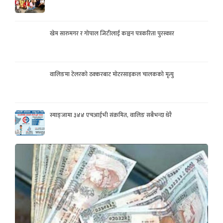
खेम सारुमगर र गोपाल जिटीलाई कञ्चन पत्रकरिता पुरस्कार
वालिङमा टेलरको ठक्करबाट मोटरसाइकल चालकको मृत्यु
स्याङ्जामा ३४४ एचआईभी संक्रमित, वालिङ सबैभन्दा धेरै