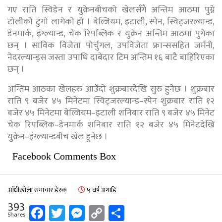
गए राति स्विडेन र युक्रेनबीचको खेलसँगै अन्तिम आठमा पुग्ने
टोलीको टुंगो लागेको हो । बेल्जियम, इटाली, स्पेन, स्विट्जरल्यान्ड,
डेनमार्क, इंग्ल्यान्ड, चेक रिपब्लिक र युक्रेन अन्तिम आठमा पुगेका
छन् । साविक विजेता पोर्चुगल, उपविजेता फ्रान्ससहित जर्मनी,
नेदरल्यान्ड्स जस्ता उपाधि दाबेदार टिम अन्तिम १६ बाटै बाहिरिएका
छन् ।
अन्तिम आठका खेलहरु आउँदो शुक्रबारदेखि सुरु हुनेछ । शुक्रबार
राति ९ बजेर ४५ मिनेटमा स्विट्जरल्यान्ड–स्पेन शुक्रबार राति १२
बजेर ४५ मिनेटमा बेल्जियम–इटाली शनिबार राति ९ बजेर ४५ मिनेट
चेक रिपब्लिक–डेनमार्क शनिबार राति १२ बजेर ४५ मिनेटदेखि
युक्रेन–इंग्ल्यान्डबीच खेल हुनेछ ।
Facebook Comments Box
आँधीखोला समाचार डेस्क
५ वर्ष अगाडि
393
Facebook
Twitter
Messenger
Copy
Share
Shares