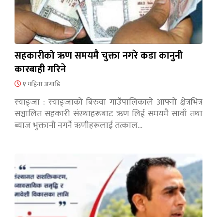
सहकारीको ऋण समयमै चुक्ता नगरे कडा कानुनी
कारबाही गरिने
१ महिना अगाडि
स्याङ्जा : स्याङ्जाको बिरुवा गाउँपालिकाले आफ्नो क्षेत्रभित्र
सञ्चालित सहकारी संस्थाहरूबाट ऋण लिई समयमै सावाँ तथा
ब्याज भुक्तानी नगर्ने ऋणीहरूलाई तत्काल…