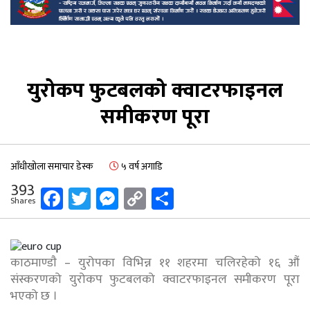
युरोकप फुटबलको क्वाटरफाइनल
समीकरण पूरा
आँधीखोला समाचार डेस्क
५ वर्ष अगाडि
393
Facebook
Twitter
Messenger
Copy
Share
Shares
Link
काठमाण्डाै – युरोपका विभिन्न ११ शहरमा चलिरहेको १६ औं
संस्करणको युरोकप फुटबलको क्वाटरफाइनल समीकरण पूरा
भएको छ ।