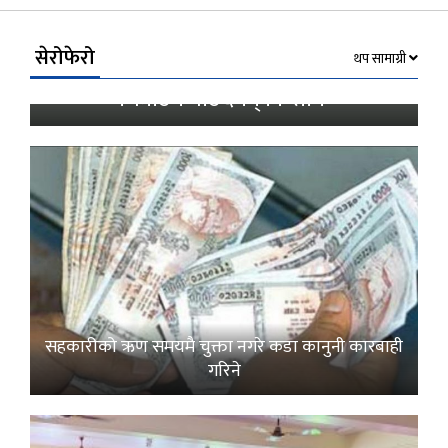
Link
सेरोफेरो
थप सामाग्री
स्याङ्जामा बाँदर आतंक ‘पाकेको बाली
भित्राउनै पाउँदैनन् किसान’
सहकारीको ऋण समयमै चुक्ता नगरे कडा कानुनी कारबाही
गरिने