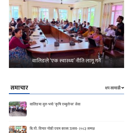
वालिङले ‘एक स्वास्थ्य’ नीति लागू गर्ने
समाचार
थप सामाग्री
वालिङमा सुरु भयो ‘कृषि एम्बुलेन्स’ सेवा
बि.पी. विचार गोष्ठी एवम काव्य उत्सव- २०८३ सम्पन्न