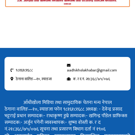
९८१६१८१६८८
aadhikholakhabar@gmail.com
ठेगाना वालिङ—१०, स्याङजा
क. र द नं. २१८३६८/७५/०७६
आँधीखोला मिडिया तथा सामुदायिक चेतना मन्च नेपाल
ठेगाना वालिङ—१०, स्याङजा फोन ९८१६१८१६८८
अध्यक्ष: - देवेन्द्र प्रसाद
भट्टराई
प्रधान सम्पादक:- राधाकृष्ण डुम्रे
सम्पादक:- खगिन्द्र पौडेल
ग्राफिक्स
सम्पादक:- अर्जुन पंगेनी
व्यवस्थापक:- शुष्मा वोस्ती
क. र द
नं.२१८३६८/७५/०७६
सूचना तथा प्रसारण बिभाग दर्ता नं १९०६