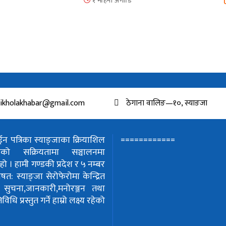
१ महिना अगाडि
ikholakhabar@gmail.com
ठेगाना वालिङ—१०, स्याङजा
============
 पत्रिका स्याङ्जाका क्रियाशिल
हरुको सक्रियतामा सञ्चालनमा
हो ।
हामी गण्डकी प्रदेश र ५ नम्बर
शेषत: स्याङ्जा सेरोफेरोमा केन्द्रित
!
सुचना,जानकारी,मनोरञ्जन तथा
धि प्रस्तुत गर्ने हाम्रो लक्ष्य रहेको