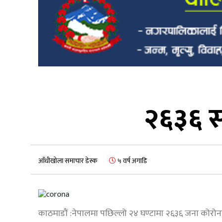
२६३६ सं
आँधीखोला समाचार डेस्क
५ वर्ष अगाडि
काठमाडौं :नेपालमा पछिल्लो २४ घण्टामा २६३६ जना कोरोना