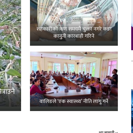
सहकारीको ऋण समयमै चुक्ता नगरे कडा
कानुनी कारबाही गरिने
्राउनै
वालिङले ‘एक स्वास्थ्य’ नीति लागू गर्ने
थप सामाग्री