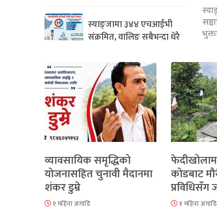
स्या
सञ्
स्याङ्जामा ३४४ एचआईभी
भुक्
संक्रमित, वालिङ सबैभन्दा धेरै
व्यावसायिक समृद्धिको
फेदीखोलाम
योजनासहित चुनावी मैदानमा
कोडबाट मौ
शंकर डुम्रे
प्रविधिसँग
१ महिना अगाडि
१ महिना अगाडि