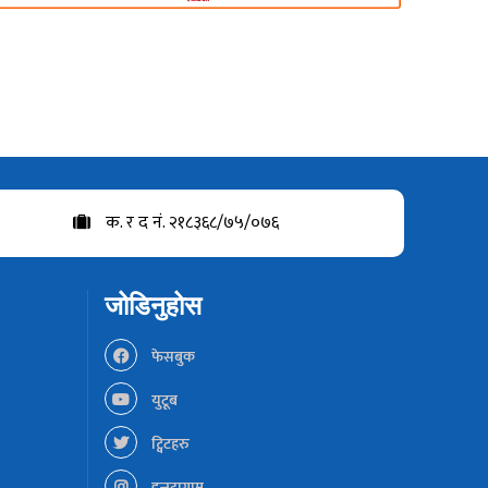
क. र द नं. २१८३६८/७५/०७६
जोडिनुहोस
फेसबुक
युटूब
ट्विटहरु
इन्स्टाग्राम