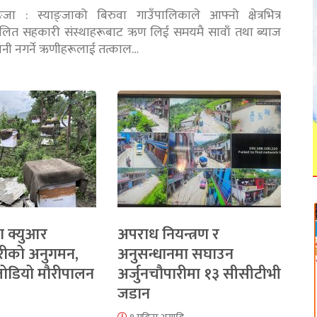
ङ्जा : स्याङ्जाको बिरुवा गाउँपालिकाले आफ्नो क्षेत्रभित्र
चालित सहकारी संस्थाहरूबाट ऋण लिई समयमै सावाँ तथा ब्याज
तानी नगर्ने ऋणीहरूलाई तत्काल…
ा क्युआर
अपराध नियन्त्रण र
रीको अनुगमन,
अनुसन्धानमा सघाउन
 जोडियो मौरीपालन
अर्जुनचौपारीमा १३ सीसीटीभी
जडान