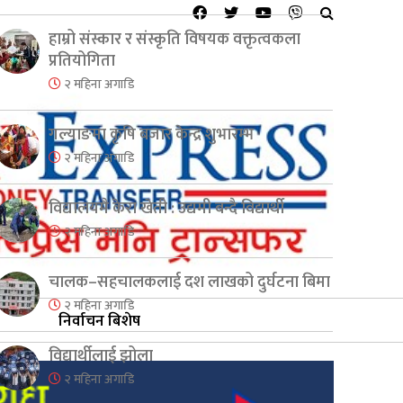
हाम्रो संस्कार र संस्कृति विषयक वक्तृत्वकला
प्रतियोगिता
२ महिना अगाडि
गल्याङमा कृषि बजार केन्द्र शुभारम्भ
२ महिना अगाडि
विद्यालयमै केरा खेती : उद्यमी बन्दै विद्यार्थी
२ महिना अगाडि
चालक–सहचालकलाई दश लाखको दुर्घटना बिमा
२ महिना अगाडि
निर्वाचन बिशेष
विद्यार्थीलाई झोला
२ महिना अगाडि