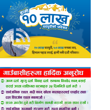
er
are