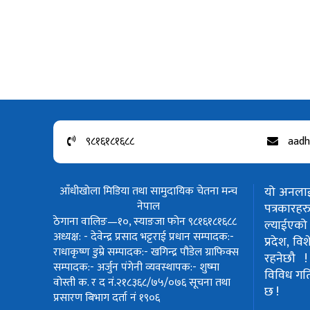
९८१६१८१६८८
aadh
आँधीखोला मिडिया तथा सामुदायिक चेतना मन्च
यो अनलाईन
नेपाल
पत्रकार
ठेगाना वालिङ—१०, स्याङजा फोन ९८१६१८१६८८
ल्याईएको 
अध्यक्ष: - देवेन्द्र प्रसाद भट्टराई
प्रधान सम्पादक:-
प्रदेश, वि
राधाकृष्ण डुम्रे
सम्पादक:- खगिन्द्र पौडेल
ग्राफिक्स
रहनेछौ 
सम्पादक:- अर्जुन पंगेनी
व्यवस्थापक:- शुष्मा
विविध गतिवि
वोस्ती
क. र द नं.२१८३६८/७५/०७६
सूचना तथा
छ !
प्रसारण बिभाग दर्ता नं १९०६