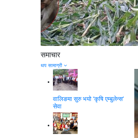
समाचार
स्याङ्जामा बाँदर आतंक ‘पाकेको बाली भित्र
थप सामाग्री
पाउँदैनन् किसान’
वालिङमा सुरु भयो ‘कृषि एम्बुलेन्स’
सेवा