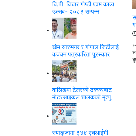
बि.पी. विचार गोष्ठी एवम काव्य
उत्सव- २०८३ सम्पन्न
स
ग
स्
खेम सारुमगर र गोपाल जिटीलाई
स
कञ्चन पत्रकरिता पुरस्कार
भ
वालिङमा टेलरको ठक्करबाट
मोटरसाइकल चालकको मृत्यु
स्याङ्जामा ३४४ एचआईभी