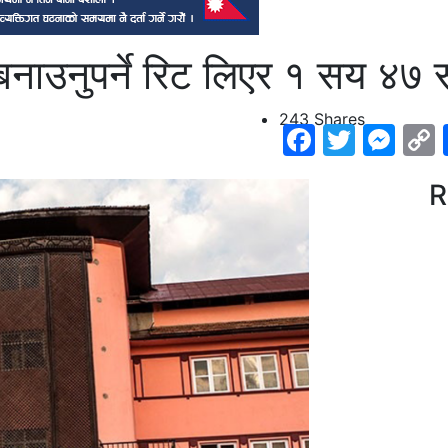
 बनाउनुपर्ने रिट लिएर १ सय ४७ स
243
Shares
Faceboo
Twitte
Me
R