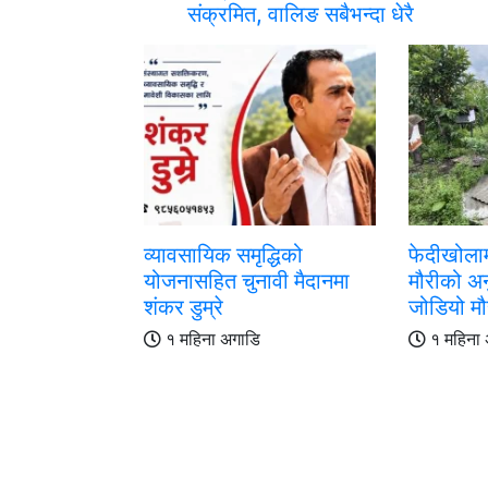
संक्रमित, वालिङ सबैभन्दा धेरै
व्यावसायिक समृद्धिको
फेदीखोला
योजनासहित चुनावी मैदानमा
मौरीको अन
शंकर डुम्रे
जोडियो म
१ महिना अगाडि
१ महिना 