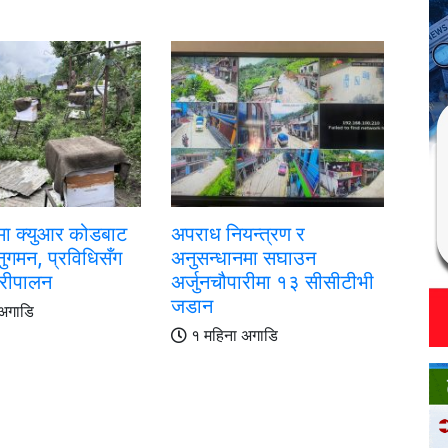
मा क्युआर कोडबाट
अपराध नियन्त्रण र
ुगमन, प्रविधिसँग
अनुसन्धानमा सघाउन
ौरीपालन
अर्जुनचौपारीमा १३ सीसीटीभी
जडान
अगाडि
१ महिना अगाडि