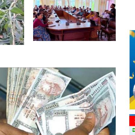
कडा कानुनी कारबाही गरिने
वालिङले ‘एक स्वास्थ्य’ नीति लागू
ाउनै
गर्ने