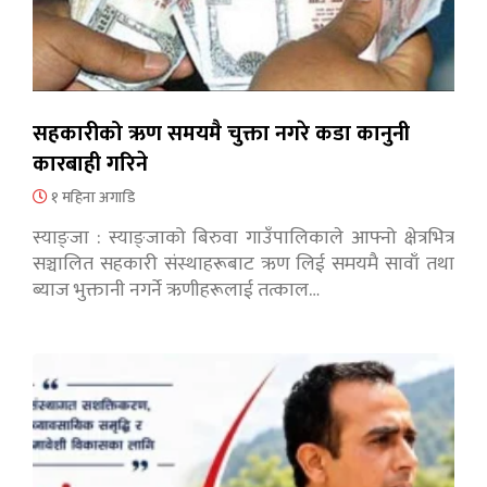
सहकारीको ऋण समयमै चुक्ता नगरे कडा कानुनी
कारबाही गरिने
१ महिना अगाडि
स्याङ्जा : स्याङ्जाको बिरुवा गाउँपालिकाले आफ्नो क्षेत्रभित्र
सञ्चालित सहकारी संस्थाहरूबाट ऋण लिई समयमै सावाँ तथा
ब्याज भुक्तानी नगर्ने ऋणीहरूलाई तत्काल…