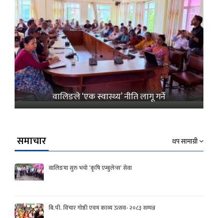
वालिङले ‘एक स्वास्थ्य’ नीति लागू गर्ने
समाचार
थप सामाग्री
वालिङमा सुरु भयो ‘कृषि एम्बुलेन्स’ सेवा
बि.पी. विचार गोष्ठी एवम काव्य उत्सव- २०८३ सम्पन्न