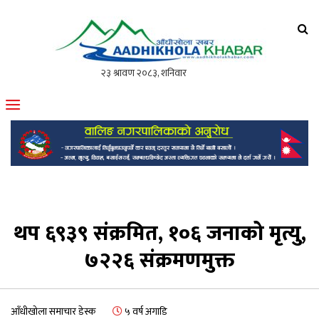
आँधीखोला खवर
मोफसलकै लोकप्रिय अनलाइन पत्रिका
थप ६९३९ संक्रमित, १०६ जनाको मृत्यु,
७२२६ संक्रमणमुक्त
आँधीखोला समाचार डेस्क
५ वर्ष अगाडि