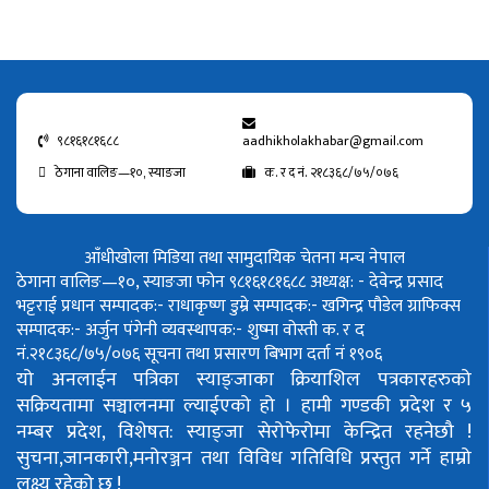
९८१६१८१६८८
aadhikholakhabar@gmail.com
ठेगाना वालिङ—१०, स्याङजा
क. र द नं. २१८३६८/७५/०७६
आँधीखोला मिडिया तथा सामुदायिक चेतना मन्च नेपाल
ठेगाना वालिङ—१०, स्याङजा फोन ९८१६१८१६८८
अध्यक्ष: - देवेन्द्र प्रसाद
भट्टराई
प्रधान सम्पादक:- राधाकृष्ण डुम्रे
सम्पादक:- खगिन्द्र पौडेल
ग्राफिक्स
सम्पादक:- अर्जुन पंगेनी
व्यवस्थापक:- शुष्मा वोस्ती
क. र द
नं.२१८३६८/७५/०७६
सूचना तथा प्रसारण बिभाग दर्ता नं १९०६
यो अनलाईन पत्रिका स्याङ्जाका क्रियाशिल पत्रकारहरुको
सक्रियतामा सञ्चालनमा ल्याईएको हो ।
हामी गण्डकी प्रदेश र ५
नम्बर प्रदेश, विशेषत: स्याङ्जा सेरोफेरोमा केन्द्रित रहनेछौ !
सुचना,जानकारी,मनोरञ्जन तथा विविध गतिविधि प्रस्तुत गर्ने हाम्रो
लक्ष्य रहेको छ !