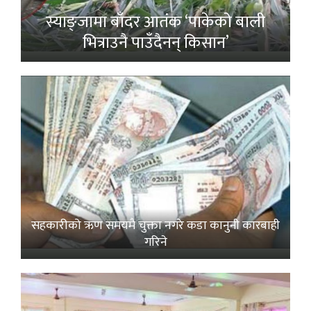
स्याङ्जामा बाँदर आतंक ‘पाकेको बाली
भित्राउनै पाउँदैनन् किसान’
सहकारीको ऋण समयमै चुक्ता नगरे कडा कानुनी कारबाही
गरिने