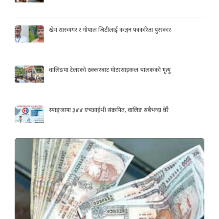
खेम सारुमगर र गोपाल जिटीलाई कञ्चन पत्रकरिता पुरस्कार
वालिङमा टेलरको ठक्करबाट मोटरसाइकल चालकको मृत्यु
स्याङ्जामा ३४४ एचआईभी संक्रमित, वालिङ सबैभन्दा धेरै