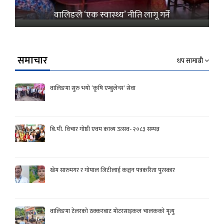
वालिङले ‘एक स्वास्थ्य’ नीति लागू गर्ने
समाचार
थप सामाग्री
वालिङमा सुरु भयो ‘कृषि एम्बुलेन्स’ सेवा
बि.पी. विचार गोष्ठी एवम काव्य उत्सव- २०८३ सम्पन्न
खेम सारुमगर र गोपाल जिटीलाई कञ्चन पत्रकरिता पुरस्कार
वालिङमा टेलरको ठक्करबाट मोटरसाइकल चालकको मृत्यु