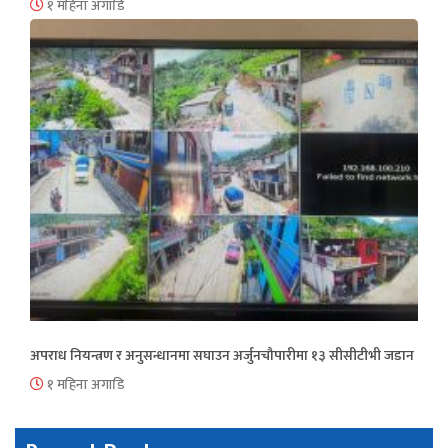
१ महिना अगाडि
अपराध नियन्त्रण र अनुसन्धानमा सघाउन अर्जुनचौपारीमा १३ सीसीटीभी जडान
१ महिना अगाडि