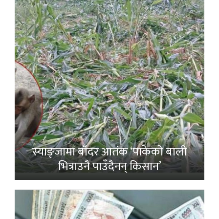
स्याङ्जामा बाँदर आतंक ‘पाकेको बाली
भित्राउनै पाउँदैनन् किसान’