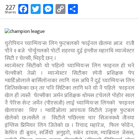
Facebook
Twitter
Messenger
Copy
Share
227
Shares
Link
युरोपियन च्याम्पियन्स लिग फुटबलको फाईनल खेलमा आज राती
पौने १ बजे पोर्चुगलको पोर्टो शहरमा दुई इंग्लीश महारथि म्यान्चेस्टर
सिटी र चेल्सी, भिड्दै छन् ।
म्यान्चेस्टर सिटीको यो पहिलो च्याम्पियन्स लिग फाइनल हो भने
चेल्सीको तेस्रो । म्यान्चेस्टर सिटीका स्पेनी प्रशिक्षक पेप
ग्वार्डिओलाले बार्सिलोनाका लागि यस अघि नै दुई च्याम्पियन्स लिग
जितिसकेका छन् तर पनि सिटिका लागि भने यो नै पहिले फाइनल
खेल होे त्यस्तै चेल्सीका जर्मन प्रशिक्षक थोमस टचेलले पोहोर साल
नै पेरिस सेन्ट जर्मेन (पीएसजी) लाई च्याम्पियन्स लिगको फाइनल
खेलाएका थिए । ग्वार्डिओला आएयता सिटीले उत्कृष्ट फुटबल
खेलेको छ त्यसैले त सिटीले पछिल्ला चार सिजनमध्ये तीनमा
इंग्लिस प्रिमियर लिग जितेको छ । रियाद महारेज, फिल फोडेन,
केभिन डी ब्रुयन, सर्जियो अगुइरो, रुबेन डायस, ग्याब्रियल जेसस,