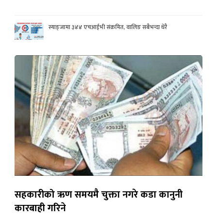
स्याङ्जामा ३४४ एचआईभी संक्रमित, वालिङ सबैभन्दा धेरै
सहकारीको ऋण समयमै चुक्ता नगरे कडा कानुनी
कारबाही गरिने