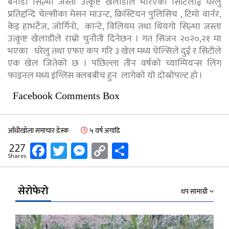
बर्नाडो सिल्भा जस्ता उत्कृष्ट खेलाडीले भरिएको सिटिलाई घरेलु
प्रतिद्दन्दि चेल्सीका मेसन माउन्ट, क्रिस्टियन पुलिसिच , टिमो वार्नर,
केइ हाभर्टेज, जोर्गिनो, कान्टे, विलियम तथा थियगो सिल्भा जस्ता
उत्कृष्ट खेलाडीले राम्रो चुनौती दिनेछन । गत सिजन २०२०,२१ मा
भएका घरेलु तथा एफए कप गरि ३ खेल मध्य चेल्सिले दुई र सिटीले
एक खेल जितेको छ । पछिल्ला तीन वर्षको च्याम्पियन्स लिग
फाइनल मध्य इंग्लिस क्लबबीच हुन लागेको यो दोस्रोपल्ट हो ।
Facebook Comments Box
आँधीखोला समाचार डेस्क
५ वर्ष अगाडि
Facebook
Twitter
Messenger
Copy
Share
227
Shares
Link
सेरोफेरो
थप सामाग्री