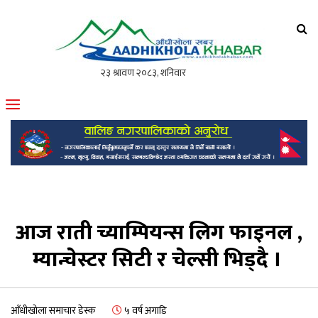
आँधीखोला खवर
मोफसलकै लोकप्रिय अनलाइन पत्रिका
आज राती च्याम्पियन्स लिग फाइनल ,
म्यान्चेस्टर सिटी र चेल्सी भिड्दै ।
आँधीखोला समाचार डेस्क
५ वर्ष अगाडि