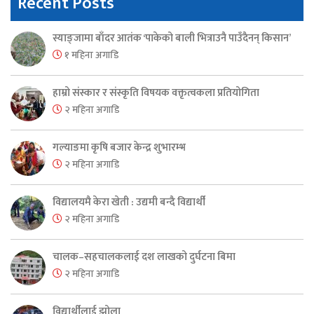
Recent Posts
स्याङ्जामा बाँदर आतंक ‘पाकेको बाली भित्राउनै पाउँदैनन् किसान’
१ महिना अगाडि
हाम्रो संस्कार र संस्कृति विषयक वक्तृत्वकला प्रतियोगिता
२ महिना अगाडि
गल्याङमा कृषि बजार केन्द्र शुभारम्भ
२ महिना अगाडि
विद्यालयमै केरा खेती : उद्यमी बन्दै विद्यार्थी
२ महिना अगाडि
चालक–सहचालकलाई दश लाखको दुर्घटना बिमा
२ महिना अगाडि
विद्यार्थीलाई झोला