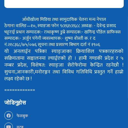
आँधीखोला मिडिया तथा सामुदायिक चेतना मन्च नेपाल
ठेगाना वालिङ—१०, स्याङजा फोन ९८१६१८१६८८
अध्यक्ष: - देवेन्द्र प्रसाद
भट्टराई
प्रधान सम्पादक:- राधाकृष्ण डुम्रे
सम्पादक:- खगिन्द्र पौडेल
ग्राफिक्स
सम्पादक:- अर्जुन पंगेनी
व्यवस्थापक:- शुष्मा वोस्ती
क. र द
नं.२१८३६८/७५/०७६
सूचना तथा प्रसारण बिभाग दर्ता नं १९०६
यो अनलाईन पत्रिका स्याङ्जाका क्रियाशिल पत्रकारहरुको
सक्रियतामा सञ्चालनमा ल्याईएको हो ।
हामी गण्डकी प्रदेश र ५
नम्बर प्रदेश, विशेषत: स्याङ्जा सेरोफेरोमा केन्द्रित रहनेछौ !
सुचना,जानकारी,मनोरञ्जन तथा विविध गतिविधि प्रस्तुत गर्ने हाम्रो
लक्ष्य रहेको छ !
============
जोडिनुहोस
फेसबुक
युटूब