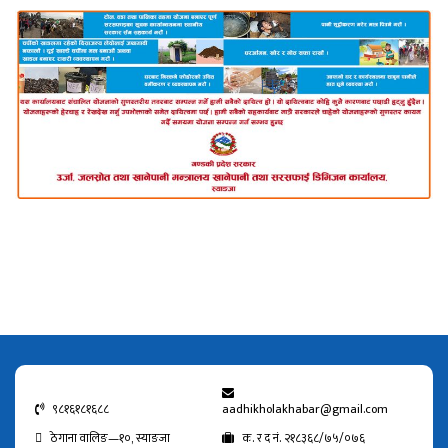
९८१६१८१६८८
aadhikholakhabar@gmail.com
ठेगाना वालिङ—१०, स्याङजा
क. र द नं. २१८३६८/७५/०७६