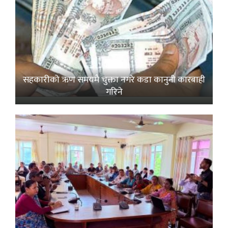
सहकारीको ऋण समयमै चुक्ता नगरे कडा कानुनी कारबाही
गरिने