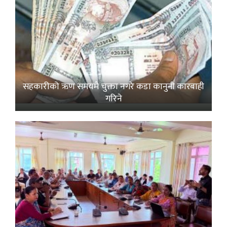
सहकारीको ऋण समयमै चुक्ता नगरे कडा कानुनी कारबाही
गरिने