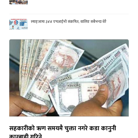
स्याङ्जामा ३४४ एचआईभी संक्रमित, वालिङ सबैभन्दा धेरै
सहकारीको ऋण समयमै चुक्ता नगरे कडा कानुनी
कारबाही गरिने