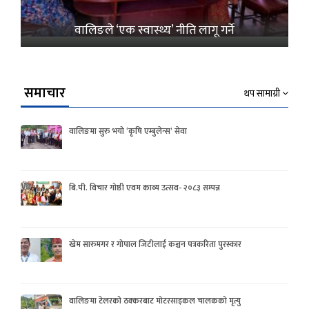
वालिङले ‘एक स्वास्थ्य’ नीति लागू गर्ने
समाचार
थप सामाग्री
वालिङमा सुरु भयो ‘कृषि एम्बुलेन्स’ सेवा
बि.पी. विचार गोष्ठी एवम काव्य उत्सव- २०८३ सम्पन्न
खेम सारुमगर र गोपाल जिटीलाई कञ्चन पत्रकरिता पुरस्कार
वालिङमा टेलरको ठक्करबाट मोटरसाइकल चालकको मृत्यु