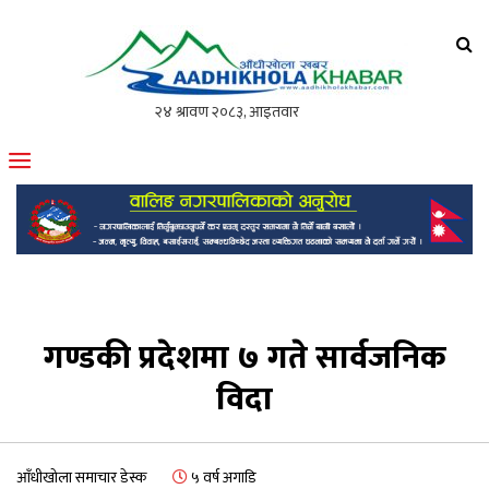
आँधीखोला खवर
मोफसलकै लोकप्रिय अनलाइन पत्रिका
गण्डकी प्रदेशमा ७ गते सार्वजनिक
विदा
आँधीखोला समाचार डेस्क
५ वर्ष अगाडि