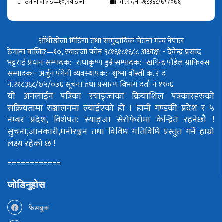
ठेगाना वालिङ—१०, स्याङजा
क. र द नं. २१८३६८/७५/०७६
आँधीखोला मिडिया तथा सामुदायिक चेतना मन्च नेपाल
ठेगाना वालिङ—१०, स्याङजा फोन ९८१६१८१६८८
अध्यक्ष: - देवेन्द्र प्रसाद
भट्टराई
प्रधान सम्पादक:- राधाकृष्ण डुम्रे
सम्पादक:- खगिन्द्र पौडेल
ग्राफिक्स
सम्पादक:- अर्जुन पंगेनी
व्यवस्थापक:- शुष्मा वोस्ती
क. र द
नं.२१८३६८/७५/०७६
सूचना तथा प्रसारण बिभाग दर्ता नं १९०६
यो अनलाईन पत्रिका स्याङ्जाका क्रियाशिल पत्रकारहरुको
सक्रियतामा सञ्चालनमा ल्याईएको हो ।
हामी गण्डकी प्रदेश र ५
नम्बर प्रदेश, विशेषत: स्याङ्जा सेरोफेरोमा केन्द्रित रहनेछौ !
सुचना,जानकारी,मनोरञ्जन तथा विविध गतिविधि प्रस्तुत गर्ने हाम्रो
लक्ष्य रहेको छ !
============
जोडिनुहोस
फेसबुक