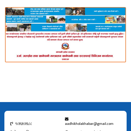
९८१६१८१६८८
aadhikholakhabar@gmail.com