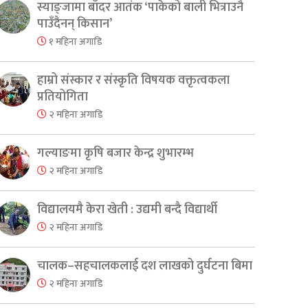
स्याङ्जामा बाँदर आतंक ‘पाकेको बाली भित्राउनै
पाउँदैनन् किसान’
१ महिना अगाडि
हाम्रो संस्कार र संस्कृति विषयक वक्तृत्वकला
प्रतियोगिता
२ महिना अगाडि
गल्याङमा कृषि बजार केन्द्र शुभारम्भ
२ महिना अगाडि
विद्यालयमै केरा खेती : उद्यमी बन्दै विद्यार्थी
२ महिना अगाडि
चालक–सहचालकलाई दश लाखको दुर्घटना बिमा
२ महिना अगाडि