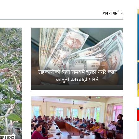
थप सामाग्री
सहकारीको ऋण समयमै चुक्ता नगरे कडा
कानुनी कारबाही गरिने
्राउनै