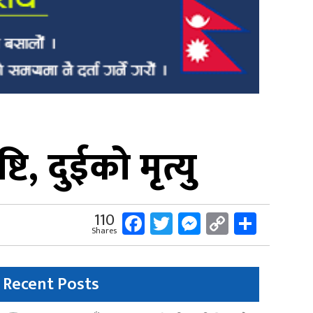
, दुईको मृत्यु
Facebook
Twitter
Messenger
Copy
Share
110
Shares
Link
Recent Posts