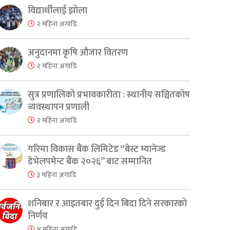
विद्यार्थीलाई झोला
२ महिना अगाडि
अनुदानमा कृषि औजार वितरण
२ महिना अगाडि
सुत्र प्रणालिको प्रभावकारीता : स्थानीय सञ्चितकोष
व्यवस्थापन प्रणाली
२ महिना अगाडि
गरिमा विकास बैंक लिमिटेड “बेस्ट म्यानेज्ड
डेभेलपमेन्ट बैंक २०२६” बाट सम्मानित
३ महिना अगाडि
er
are
शनिबार र आइतबार दुई दिन बिदा दिने सरकारको
निर्णय
४ महिना अगाडि