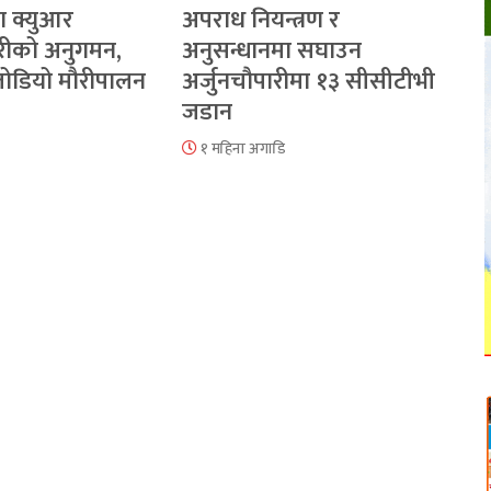
ा क्युआर
अपराध नियन्त्रण र
रीको अनुगमन,
अनुसन्धानमा सघाउन
 जोडियो मौरीपालन
अर्जुनचौपारीमा १३ सीसीटीभी
जडान
१ महिना अगाडि