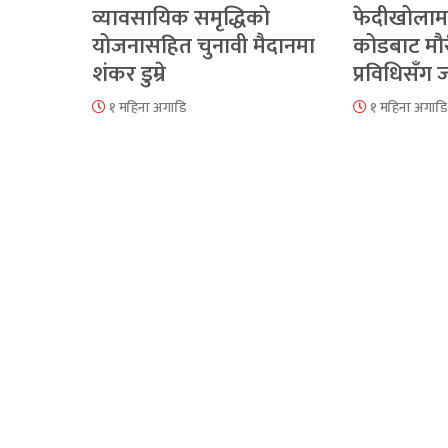
व्यावसायिक समृद्धिको
फेदीखोलाम
योजनासहित चुनावी मैदानमा
कोडबाट मौ
शंकर डुम्रे
प्रविधिसँग
१ महिना अगाडि
१ महिना अगाडि