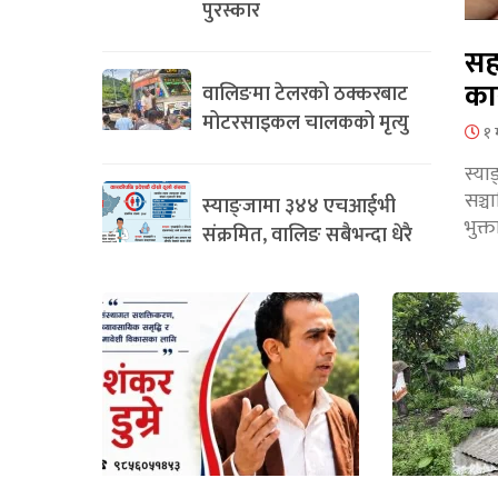
पुरस्कार
सह
का
वालिङमा टेलरको ठक्करबाट
मोटरसाइकल चालकको मृत्यु
१ 
स्या
सञ्
स्याङ्जामा ३४४ एचआईभी
भुक्
संक्रमित, वालिङ सबैभन्दा धेरै