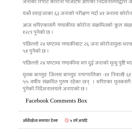
जनाको रिपोर्ट कोरोना पोजेटिभ आएको निर्देशनालयद्वारा ज
यस्तै स्याङ्जाका ६३ जनाको परीक्षण गर्दा ४१ जनामा काेराे
आज थपिएकासंगै गण्डकीमा कोरोना संक्रमितको कूल संख्या
१२८९ पुगेको छ ।
पछिल्लो २४ घण्टामा गण्डकीबाट २६ जना कोरोनामुक्त भएका छ
५१ पुगेको छ ।
पछिल्लो २४ घण्टामा गण्डकीमा थप दुई जनाको मृत्यु पुष्टि 
मृतक बाग्लुङ जिल्ला बाग्लुङ नगरपालिका -११ निवासी ६
५५ वर्षीय संक्रमित पुरुष रहेका छन् । थपिएका मृतकसंगै
पुगेको निर्देशनालयले जनाएको छ ।
Facebook Comments Box
आँधीखोला समाचार डेस्क
५ वर्ष अगाडि