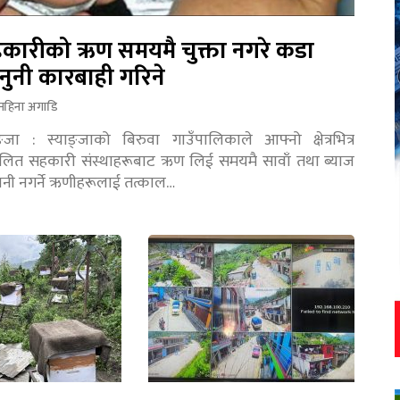
कारीको ऋण समयमै चुक्ता नगरे कडा
नुनी कारबाही गरिने
महिना अगाडि
ङ्जा : स्याङ्जाको बिरुवा गाउँपालिकाले आफ्नो क्षेत्रभित्र
चालित सहकारी संस्थाहरूबाट ऋण लिई समयमै सावाँ तथा ब्याज
तानी नगर्ने ऋणीहरूलाई तत्काल…