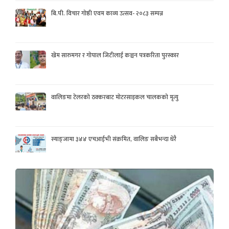
बि.पी. विचार गोष्ठी एवम काव्य उत्सव- २०८३ सम्पन्न
खेम सारुमगर र गोपाल जिटीलाई कञ्चन पत्रकरिता पुरस्कार
वालिङमा टेलरको ठक्करबाट मोटरसाइकल चालकको मृत्यु
स्याङ्जामा ३४४ एचआईभी संक्रमित, वालिङ सबैभन्दा धेरै