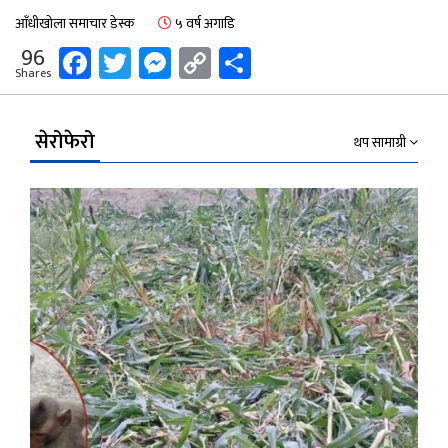
आँधीखोला समाचार डेस्क
५ वर्ष अगाडि
Facebook
Twitter
Messenger
Copy
Share
96
Shares
Link
सेरोफेरो
थप सामाग्री