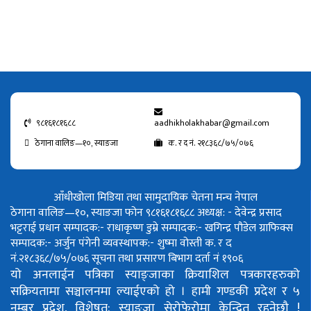
९८१६१८१६८८
aadhikholakhabar@gmail.com
ठेगाना वालिङ—१०, स्याङजा
क. र द नं. २१८३६८/७५/०७६
आँधीखोला मिडिया तथा सामुदायिक चेतना मन्च नेपाल
ठेगाना वालिङ—१०, स्याङजा फोन ९८१६१८१६८८
अध्यक्ष: - देवेन्द्र प्रसाद
भट्टराई
प्रधान सम्पादक:- राधाकृष्ण डुम्रे
सम्पादक:- खगिन्द्र पौडेल
ग्राफिक्स
सम्पादक:- अर्जुन पंगेनी
व्यवस्थापक:- शुष्मा वोस्ती
क. र द
नं.२१८३६८/७५/०७६
सूचना तथा प्रसारण बिभाग दर्ता नं १९०६
यो अनलाईन पत्रिका स्याङ्जाका क्रियाशिल पत्रकारहरुको
सक्रियतामा सञ्चालनमा ल्याईएको हो ।
हामी गण्डकी प्रदेश र ५
नम्बर प्रदेश, विशेषत: स्याङ्जा सेरोफेरोमा केन्द्रित रहनेछौ !