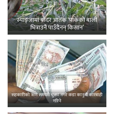
स्याङ्जामा बाँदर आतंक ‘पाकेको बाली
भित्राउनै पाउँदैनन् किसान’
सहकारीको ऋण समयमै चुक्ता नगरे कडा कानुनी कारबाही
गरिने