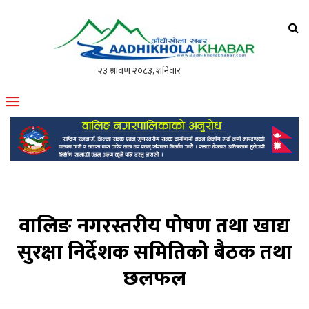
आँधीखोला खवर
मोफसलकै लोकप्रिय अनलाइन पत्रिका
वालिङ नगरस्तरीय पोषण तथा खाद्य
सुरक्षा निर्देशक समितिको बैठक तथा
छलफल