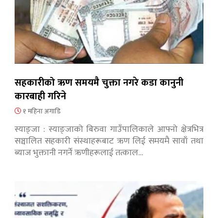
सहकारीको ऋण समयमै चुक्ता नगरे कडा कानुनी
कारबाही गरिने
१ महिना अगाडि
स्याङ्जा : स्याङ्जाको बिरुवा गाउँपालिकाले आफ्नो क्षेत्रभित्र
सञ्चालित सहकारी संस्थाहरूबाट ऋण लिई समयमै सावाँ तथा
ब्याज भुक्तानी नगर्ने ऋणीहरूलाई तत्काल…