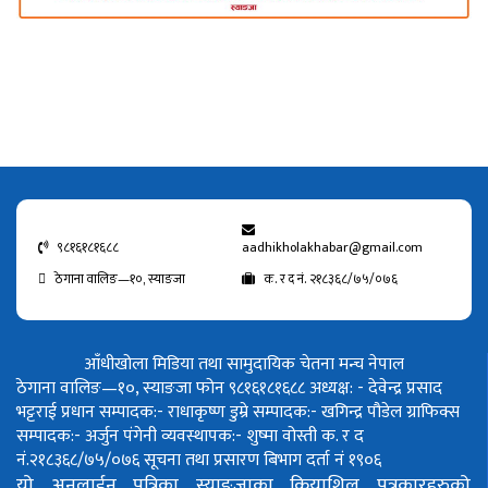
९८१६१८१६८८
aadhikholakhabar@gmail.com
ठेगाना वालिङ—१०, स्याङजा
क. र द नं. २१८३६८/७५/०७६
आँधीखोला मिडिया तथा सामुदायिक चेतना मन्च नेपाल
ठेगाना वालिङ—१०, स्याङजा फोन ९८१६१८१६८८
अध्यक्ष: - देवेन्द्र प्रसाद
भट्टराई
प्रधान सम्पादक:- राधाकृष्ण डुम्रे
सम्पादक:- खगिन्द्र पौडेल
ग्राफिक्स
सम्पादक:- अर्जुन पंगेनी
व्यवस्थापक:- शुष्मा वोस्ती
क. र द
नं.२१८३६८/७५/०७६
सूचना तथा प्रसारण बिभाग दर्ता नं १९०६
यो अनलाईन पत्रिका स्याङ्जाका क्रियाशिल पत्रकारहरुको