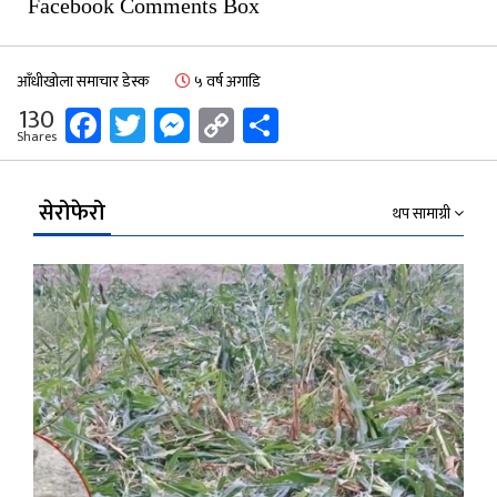
Facebook Comments Box
आँधीखोला समाचार डेस्क
५ वर्ष अगाडि
Facebook
Twitter
Messenger
Copy
Share
130
Shares
Link
सेरोफेरो
थप सामाग्री