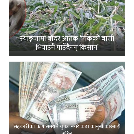
स्याङ्जामा बाँदर आतंक ‘पाकेको बाली
भित्राउनै पाउँदैनन् किसान’
सहकारीको ऋण समयमै चुक्ता नगरे कडा कानुनी कारबाही
गरिने