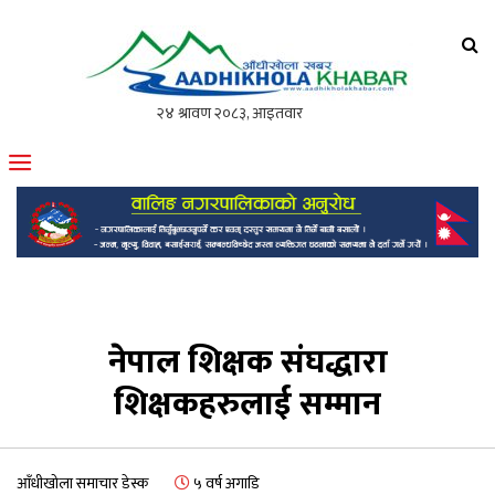
आँधीखोला खवर
मोफसलकै लोकप्रिय अनलाइन पत्रिका
नेपाल शिक्षक संघद्धारा
शिक्षकहरुलाई सम्मान
आँधीखोला समाचार डेस्क
५ वर्ष अगाडि