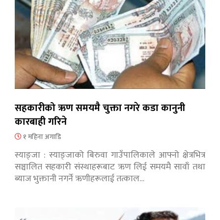
सहकारीको ऋण समयमै चुक्ता नगरे कडा कानुनी
कारबाही गरिने
१ महिना अगाडि
स्याङ्जा : स्याङ्जाको बिरुवा गाउँपालिकाले आफ्नो क्षेत्रभित्र
सञ्चालित सहकारी संस्थाहरूबाट ऋण लिई समयमै सावाँ तथा
ब्याज भुक्तानी नगर्ने ऋणीहरूलाई तत्काल…