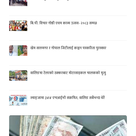
बि.पी. विचार गोष्ठी एवम काव्य उत्सव- २०८३ सम्पन्न
खेम सारुमगर र गोपाल जिटीलाई कञ्चन पत्रकरिता पुरस्कार
वालिङमा टेलरको ठक्करबाट मोटरसाइकल चालकको मृत्यु
स्याङ्जामा ३४४ एचआईभी संक्रमित, वालिङ सबैभन्दा धेरै