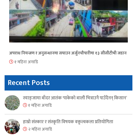
अपराध नियन्त्रण र अनुसन्धानमा सघाउन अर्जुनचौपारीमा १३ सीसीटीभी जडान
१ महिना अगाडि
Recent Posts
स्याङ्जामा बाँदर आतंक ‘पाकेको बाली भित्राउनै पाउँदैनन् किसान’
१ महिना अगाडि
हाम्रो संस्कार र संस्कृति विषयक वक्तृत्वकला प्रतियोगिता
२ महिना अगाडि