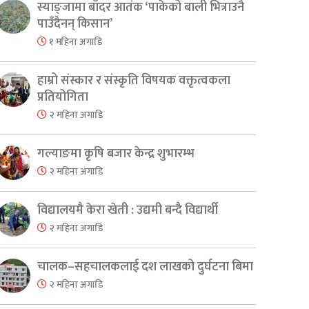
स्याङ्जामा बाँदर आतंक ‘पाकेको बाली भित्राउनै
पाउँदैनन् किसान’
१ महिना अगाडि
हाम्रो संस्कार र संस्कृति विषयक वक्तृत्वकला
प्रतियोगिता
२ महिना अगाडि
गल्याङमा कृषि बजार केन्द्र शुभारम्भ
२ महिना अगाडि
विद्यालयमै केरा खेती : उद्यमी बन्दै विद्यार्थी
२ महिना अगाडि
चालक–सहचालकलाई दश लाखको दुर्घटना बिमा
२ महिना अगाडि