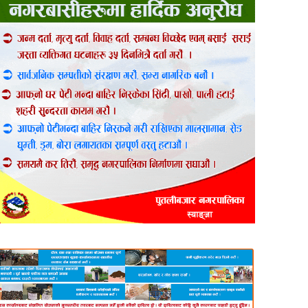
er
are