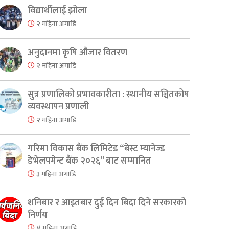
विद्यार्थीलाई झोला
२ महिना अगाडि
अनुदानमा कृषि औजार वितरण
२ महिना अगाडि
सुत्र प्रणालिको प्रभावकारीता : स्थानीय सञ्चितकोष
व्यवस्थापन प्रणाली
२ महिना अगाडि
गरिमा विकास बैंक लिमिटेड “बेस्ट म्यानेज्ड
डेभेलपमेन्ट बैंक २०२६” बाट सम्मानित
३ महिना अगाडि
शनिबार र आइतबार दुई दिन बिदा दिने सरकारको
निर्णय
४ महिना अगाडि