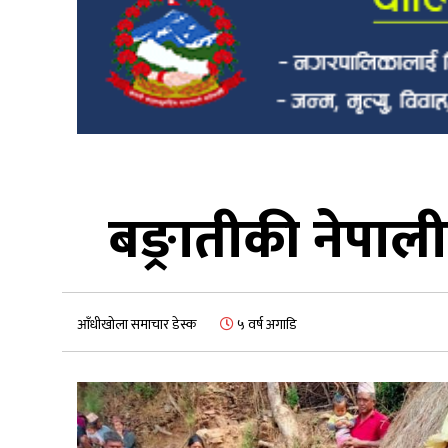
बङ्रातीकी नेपाल
आँधीखोला समाचार डेस्क
५ वर्ष अगाडि