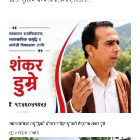
ब्याज भुक्तानी नगर्ने ऋणीहरूलाई तत्काल…
व्यावसायिक समृद्धिको योजनासहित चुनावी मैदानमा शंकर डुम्रे
१ महिना अगाडि