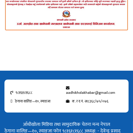
९८१६१८१६८८
aadhikholakhabar@gmail.com
ठेगाना वालिङ—१०, स्याङजा
क. र द नं. २१८३६८/७५/०७६
आँधीखोला मिडिया तथा सामुदायिक चेतना मन्च नेपाल
ठेगाना वालिङ—१०, स्याङजा फोन ९८१६१८१६८८
अध्यक्ष: - देवेन्द्र प्रसाद