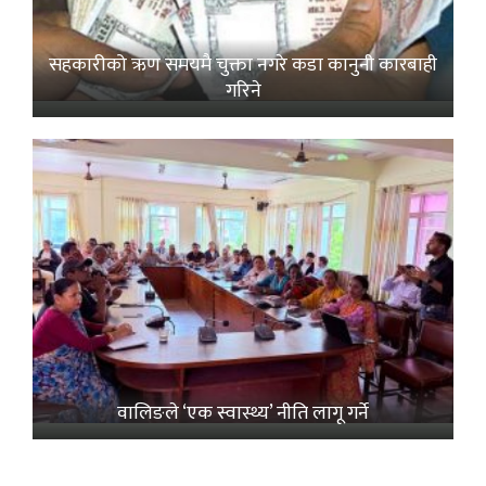
सहकारीको ऋण समयमै चुक्ता नगरे कडा कानुनी कारबाही
गरिने
वालिङले ‘एक स्वास्थ्य’ नीति लागू गर्ने