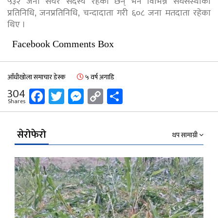
५३२ जना सेयर सदस्य रहेका छन् भने विभिन्न संघसंस्थाका
प्रतिनिधि, जनप्रतिनिधि, चन्दादाता गरी ६०८ जना मतदाता रहेका
थिए ।
Facebook Comments Box
आँधीखोला समाचार डेस्क
५ वर्ष अगाडि
Facebook
Twitter
Messenger
Copy
Share
304
Shares
Link
सेरोफेरो
थप सामाग्री