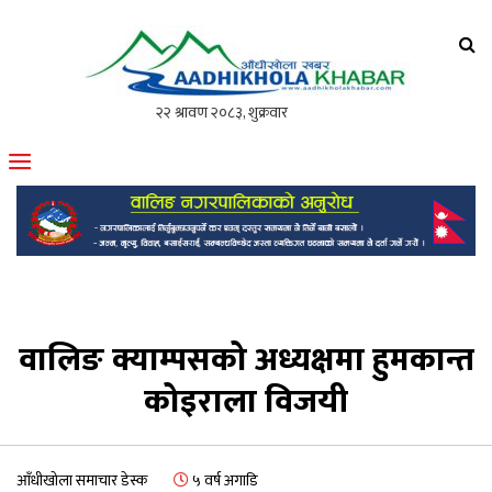
आँधीखोला खवर
मोफसलकै लोकप्रिय अनलाइन पत्रिका
वालिङ क्याम्पसको अध्यक्षमा हुमकान्त
कोइराला विजयी
आँधीखोला समाचार डेस्क
५ वर्ष अगाडि