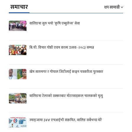
समाचार
थप सामाग्री
वालिङमा सुरु भयो ‘कृषि एम्बुलेन्स’ सेवा
बि.पी. विचार गोष्ठी एवम काव्य उत्सव- २०८३ सम्पन्न
खेम सारुमगर र गोपाल जिटीलाई कञ्चन पत्रकरिता पुरस्कार
वालिङमा टेलरको ठक्करबाट मोटरसाइकल चालकको मृत्यु
स्याङ्जामा ३४४ एचआईभी संक्रमित, वालिङ सबैभन्दा धेरै