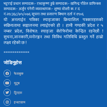
भट्टराई
प्रधान सम्पादक:- राधाकृष्ण डुम्रे
सम्पादक:- खगिन्द्र पौडेल
ग्राफिक्स
सम्पादक:- अर्जुन पंगेनी
व्यवस्थापक:- शुष्मा वोस्ती
क. र द
नं.२१८३६८/७५/०७६
सूचना तथा प्रसारण बिभाग दर्ता नं १९०६
यो अनलाईन पत्रिका स्याङ्जाका क्रियाशिल पत्रकारहरुको
सक्रियतामा सञ्चालनमा ल्याईएको हो ।
हामी गण्डकी प्रदेश र ५
नम्बर प्रदेश, विशेषत: स्याङ्जा सेरोफेरोमा केन्द्रित रहनेछौ !
सुचना,जानकारी,मनोरञ्जन तथा विविध गतिविधि प्रस्तुत गर्ने हाम्रो
लक्ष्य रहेको छ !
============
जोडिनुहोस
फेसबुक
युटूब
ट्विटहरु
इन्स्टाग्राम