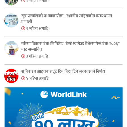
२ महिना अगाडि
सुत्र प्रणालिको प्रभावकारीता : स्थानीय सञ्चितकोष व्यवस्थापन
प्रणाली
२ महिना अगाडि
गरिमा विकास बैंक लिमिटेड “बेस्ट म्यानेज्ड डेभेलपमेन्ट बैंक २०२६”
बाट सम्मानित
३ महिना अगाडि
शनिबार र आइतबार दुई दिन बिदा दिने सरकारको निर्णय
४ महिना अगाडि