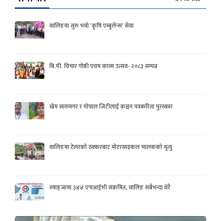
वालिङमा सुरु भयो ‘कृषि एम्बुलेन्स’ सेवा
बि.पी. विचार गोष्ठी एवम काव्य उत्सव- २०८३ सम्पन्न
खेम सारुमगर र गोपाल जिटीलाई कञ्चन पत्रकरिता पुरस्कार
वालिङमा टेलरको ठक्करबाट मोटरसाइकल चालकको मृत्यु
स्याङ्जामा ३४४ एचआईभी संक्रमित, वालिङ सबैभन्दा धेरै