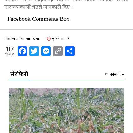
बाटोमा आउने कदमलाई स्वागत समेत गरेको पार्टीका प्रवक्ता
नारायणकाजी श्रेष्ठले जानकारी दिए ।
Facebook Comments Box
आँधीखोला समाचार डेस्क
५ वर्ष अगाडि
Facebook
Twitter
Messenger
Copy
Share
117
Shares
Link
सेरोफेरो
थप सामाग्री