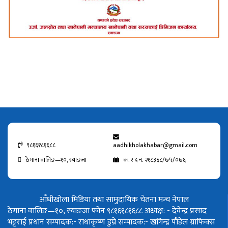
९८१६१८१६८८
aadhikholakhabar@gmail.com
ठेगाना वालिङ—१०, स्याङजा
क. र द नं. २१८३६८/७५/०७६
आँधीखोला मिडिया तथा सामुदायिक चेतना मन्च नेपाल
ठेगाना वालिङ—१०, स्याङजा फोन ९८१६१८१६८८
अध्यक्ष: - देवेन्द्र प्रसाद
भट्टराई
प्रधान सम्पादक:- राधाकृष्ण डुम्रे
सम्पादक:- खगिन्द्र पौडेल
ग्राफिक्स