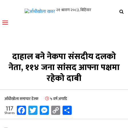
आँधीखोला खवर
मोफसलकै लोकप्रिय अनलाइन पत्रिका
दाहाल बने नेकपा संसदीय दलको
नेता, ११४ जना सांसद आफ्ना पक्षमा
रहेको दाबी
आँधीखोला समाचार डेस्क
५ वर्ष अगाडि
Facebook
Twitter
Messenger
Copy
Share
117
Shares
Link