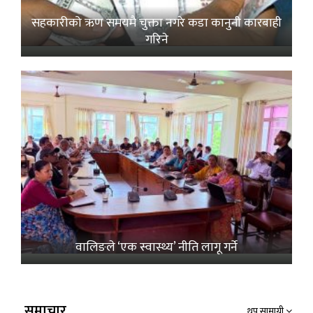
सहकारीको ऋण समयमै चुक्ता नगरे कडा कानुनी कारबाही
गरिने
वालिङले ‘एक स्वास्थ्य’ नीति लागू गर्ने
समाचार
थप सामाग्री