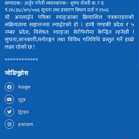
सम्पादक:- अर्जुन पंगेनी
व्यवस्थापक:- शुष्मा वोस्ती
क. र द
नं.२१८३६८/७५/०७६
सूचना तथा प्रसारण बिभाग दर्ता नं १९०६
यो अनलाईन पत्रिका स्याङ्जाका क्रियाशिल पत्रकारहरुको
सक्रियतामा सञ्चालनमा ल्याईएको हो ।
हामी गण्डकी प्रदेश र ५
नम्बर प्रदेश, विशेषत: स्याङ्जा सेरोफेरोमा केन्द्रित रहनेछौ !
सुचना,जानकारी,मनोरञ्जन तथा विविध गतिविधि प्रस्तुत गर्ने हाम्रो
लक्ष्य रहेको छ !
============
जोडिनुहोस
फेसबुक
युटूब
ट्विटहरु
इन्स्टाग्राम